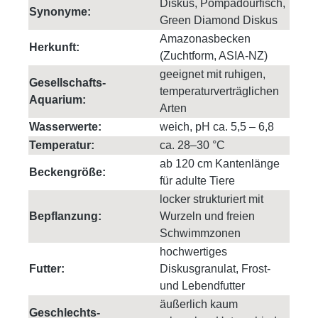
Diskus, Pompadourfisch,
Synonyme:
Green Diamond Diskus
Amazonasbecken
Herkunft:
(Zuchtform, ASIA-NZ)
geeignet mit ruhigen,
Gesellschafts-
temperaturverträglichen
Aquarium:
Arten
Wasserwerte:
weich, pH ca. 5,5 – 6,8
Temperatur:
ca. 28–30 °C
ab 120 cm Kantenlänge
Beckengröße:
für adulte Tiere
locker strukturiert mit
Bepflanzung:
Wurzeln und freien
Schwimmzonen
hochwertiges
Futter:
Diskusgranulat, Frost-
und Lebendfutter
äußerlich kaum
Geschlechts-