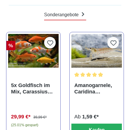
Sonderangebote
%
Durchschnittliche Bewertun
Amanogarnele,
5x Goldfisch im
Caridina
Mix, Carassius
multidentata
auratus
(Kaltwasser)
Ab
1,59 €*
29,99 €*
39,99 €*
(25.01% gespart)
Kaufen