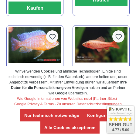
Kaufen
Wir verwenden Cookies und ähnliche Technologien. Einige sind
technisch notwendig (z. B. für den Warenkorb), andere helfen uns, unser
Durchschnittliche Bewertu
Durchschnittliche Bewertung von 5 von 5 Sternen
Bitterlingsbarbe,
Aulonocara spec.
Angebot zu verbessern. Mit Ihrer Einwilligung dürfen wir außerdem
Ihre
Rohanella titteya,
Dragon Blood
Daten für die Personalisierung von Anzeigen
nutzen und an Partner
wie
Google
übermitteln.
ehem. Puntius
albino, DNZ
Wie Google Informationen von Websites nutzt (Partner-Sites)
·
titteya
Google Privacy & Terms
·
Zu unseren Datenschutzbestimmungen
Ab
3,59 €*
18,99 €*
Kundenbewertungen
Nur technisch notwendige
Konfigurieren
SEHR GUT
Alle Cookies akzeptieren
Kaufen
Kaufen
4.77 / 5.00