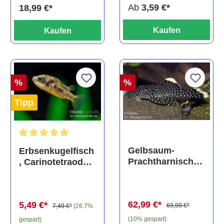
Ab
3,59 €*
18,99 €*
Kaufen
Kaufen
%
%
Tipp
Durchschnittliche Bewertung von 5 von 5 Sternen
Gelbsaum-
Erbsenkugelfisch
Prachtharnischw
, Carinotetraodon
els, L81,
travancoricus
Baryancistrus
(Minifisch)
spec., 6-8 cm
62,99 €*
5,49 €*
69,99 €*
7,49 €*
(26.7%
(10% gespart)
gespart)