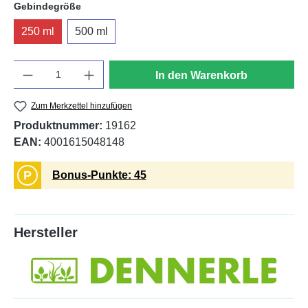
auswählen
Gebindegröße
250 ml
500 ml
Anzahl
In den Warenkorb
Zum Merkzettel hinzufügen
Produktnummer:
19162
EAN:
4001615048148
P
Bonus-Punkte: 45
Hersteller