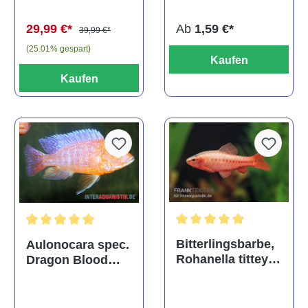
(Kaltwasser)
Ab
1,59 €*
29,99 €*
39,99 €*
(25.01% gespart)
Kaufen
Kaufen
Durchschnittliche Bewertu
Durchschnittliche Bewertung von 5 von 5 Sternen
Bitterlingsbarbe,
Aulonocara spec.
Rohanella titteya,
Dragon Blood
ehem. Puntius
albino, DNZ
titteya