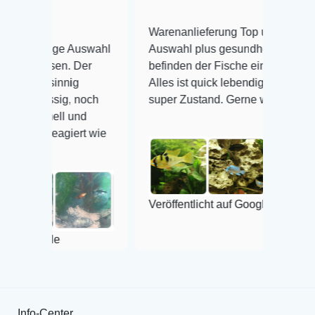
Warenanlieferung Top und die
iesige Auswahl
Auswahl plus gesundheitliches
reisen. Der
befinden der Fische einwandfrei.
hnsinnig
Alles ist quick lebendig und im
lässig, noch
super Zustand. Gerne wieder 😃
chnell und
s reagiert wie
Veröffentlicht auf Google
oogle
Info-Center