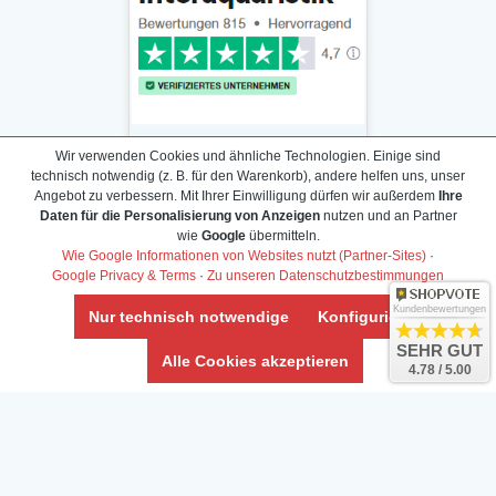
Wir verwenden Cookies und ähnliche Technologien. Einige sind
technisch notwendig (z. B. für den Warenkorb), andere helfen uns, unser
Angebot zu verbessern. Mit Ihrer Einwilligung dürfen wir außerdem
Ihre
Daten für die Personalisierung von Anzeigen
nutzen und an Partner
Daten­schutz­erklärung
wie
Google
übermitteln.
Widerrufs­recht /Widerrufs­formular
Wie Google Informationen von Websites nutzt (Partner-Sites)
·
Google Privacy & Terms
·
Zu unseren Datenschutzbestimmungen
AGB & Info
Impressum
Kundenbewertungen
Nur technisch notwendige
Konfigurieren
Umwelt und Entsorgung
SEHR GUT
Alle Cookies akzeptieren
4.78 / 5.00
Vertrag widerrufen
* Alle Preise inkl. ges. MwSt. zzgl.
Versandkosten
Zierfische, Garnelen, Krebse, Wasserschnecken (Wirbellose),
Aquarienpflanzen & Aquarium-Zubehör preiswert online kaufen.