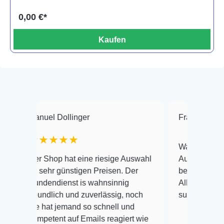
0,00 €*
Kaufen
uel Dollinger
Frank Hackmayer
★★★★
Warenanlieferung Top u
 Shop hat eine riesige Auswahl
Auswahl plus gesundhei
sehr günstigen Preisen. Der
befinden der Fische ein
dendienst is wahnsinnig
Alles ist quick lebendig
undlich und zuverlässig, noch
super Zustand. Gerne w
 hat jemand so schnell und
petent auf Emails reagiert wie