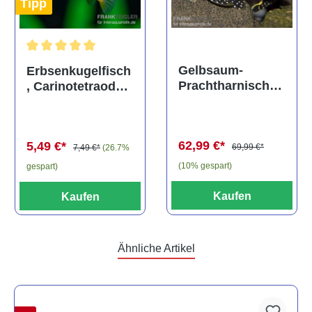
Tipp
Durchschnittliche Bewertung von 5 von 5 Sternen
Gelbsaum-
Erbsenkugelfisch
Prachtharnischw
, Carinotetraodon
els, L81,
travancoricus
Baryancistrus
(Minifisch)
spec., 6-8 cm
62,99 €*
5,49 €*
69,99 €*
7,49 €*
(26.7%
(10% gespart)
gespart)
Kaufen
Kaufen
Ähnliche Artikel