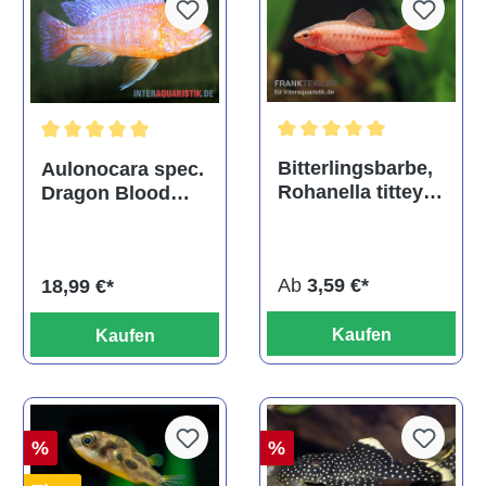
Durchschnittliche Bewertu
Durchschnittliche Bewertung von 5 von 5 Sternen
Bitterlingsbarbe,
Aulonocara spec.
Rohanella titteya,
Dragon Blood
ehem. Puntius
albino, DNZ
titteya
Ab
3,59 €*
18,99 €*
Kaufen
Kaufen
%
%