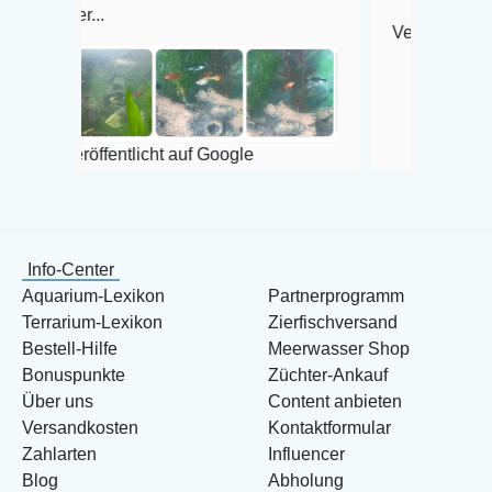
...
Veröffentlicht auf Googl
öffentlicht auf Google
Info-Center
Aquarium-Lexikon
Partnerprogramm
Terrarium-Lexikon
Zierfischversand
Bestell-Hilfe
Meerwasser Shop
Bonuspunkte
Züchter-Ankauf
Über uns
Content anbieten
Versandkosten
Kontaktformular
Zahlarten
Influencer
Blog
Abholung