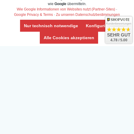
Daten­schutz­erklärung
wie
Google
übermitteln.
Widerrufs­recht /Widerrufs­formular
Wie Google Informationen von Websites nutzt (Partner-Sites)
·
Google Privacy & Terms
·
Zu unseren Datenschutzbestimmungen
AGB & Info
Impressum
Kundenbewertungen
Nur technisch notwendige
Konfigurieren
Umwelt und Entsorgung
SEHR GUT
Alle Cookies akzeptieren
4.78 / 5.00
Vertrag widerrufen
* Alle Preise inkl. ges. MwSt. zzgl.
Versandkosten
Zierfische, Garnelen, Krebse, Wasserschnecken (Wirbellose),
Aquarienpflanzen & Aquarium-Zubehör preiswert online kaufen.
© Copyright 2024 Interaquaristik.de Shop, Aquarium und
Gartenteich Shop. Alle Rechte vorbehalten.