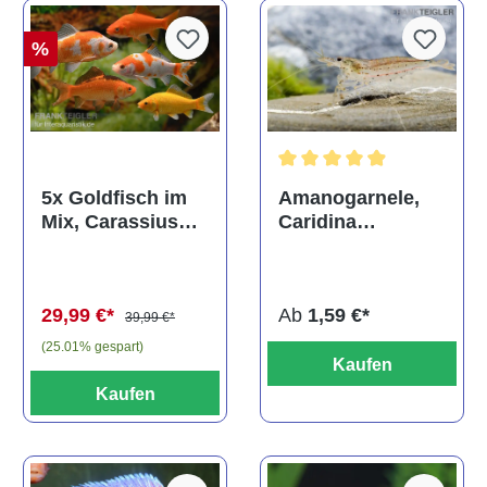
%
Durchschnittliche Bewertun
Amanogarnele,
5x Goldfisch im
Caridina
Mix, Carassius
multidentata
auratus
(Kaltwasser)
Ab
1,59 €*
29,99 €*
39,99 €*
(25.01% gespart)
Kaufen
Kaufen