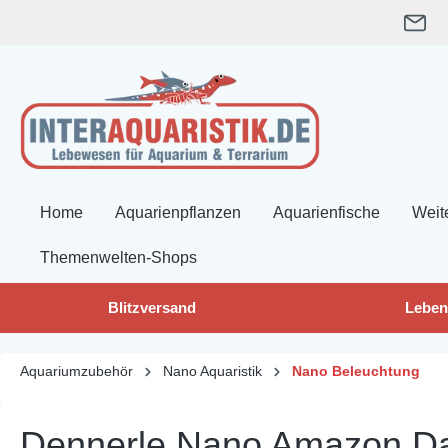
springen
Zur Hauptnavigation springen
Home
Aquarienpflanzen
Aquarienfische
Weit
Themenwelten-Shops
Blitzversand
Leben
Aquariumzubehör
Nano Aquaristik
Nano Beleuchtung
Dennerle Nano Amazon Day,