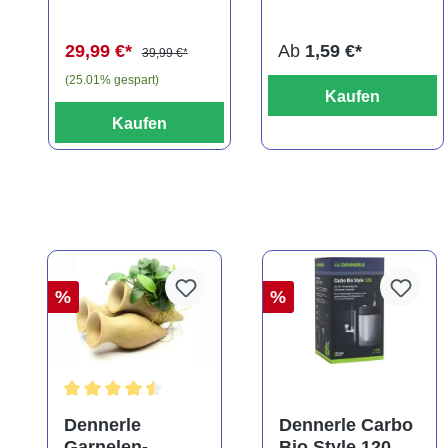
(Kaltwasser)
29,99 €*
Ab
1,59 €*
39,99 €*
(25.01% gespart)
Kaufen
Kaufen
%
%
Durchschnittliche Bewertung von 4.5 von 5 Sternen
Dennerle
Dennerle Carbo
Garnelen-
Bio Style 120,