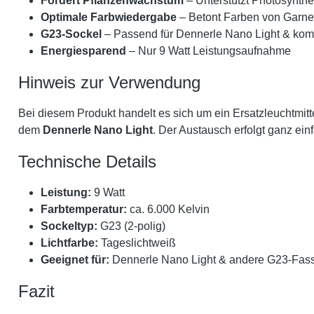
Fördert Pflanzenwachstum
– Unterstützt Photosynth
Optimale Farbwiedergabe
– Betont Farben von Garne
G23-Sockel
– Passend für Dennerle Nano Light & kom
Energiesparend
– Nur 9 Watt Leistungsaufnahme
Hinweis zur Verwendung
Bei diesem Produkt handelt es sich um ein Ersatzleuchtmitt
dem
Dennerle Nano Light
. Der Austausch erfolgt ganz ei
Technische Details
Leistung:
9 Watt
Farbtemperatur:
ca. 6.000 Kelvin
Sockeltyp:
G23 (2-polig)
Lichtfarbe:
Tageslichtweiß
Geeignet für:
Dennerle Nano Light & andere G23-Fas
Fazit