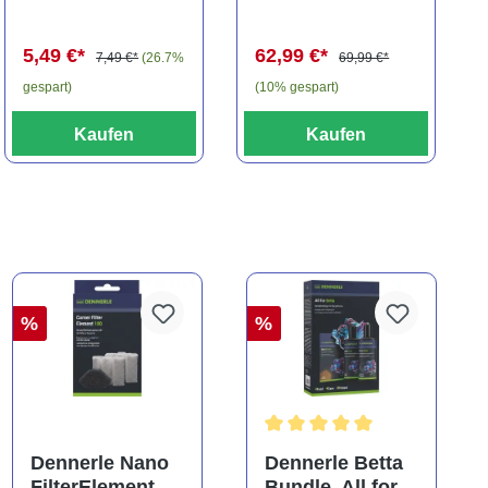
travancoricus
Baryancistrus
(Minifisch)
spec., 6-8 cm
5,49 €*
62,99 €*
7,49 €*
(26.7%
69,99 €*
gespart)
(10% gespart)
Kaufen
Kaufen
%
%
Durchschnittliche Bewertung
Dennerle Nano
Dennerle Betta
FilterElement
Bundle, All for