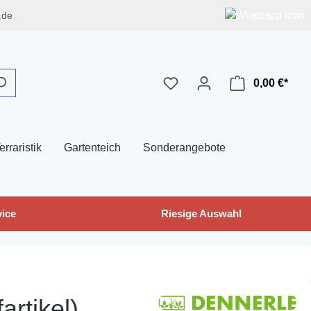
.de
0,00 €*
erraristik
Gartenteich
Sonderangebote
ice
Riesige Auswahl
rtikel)