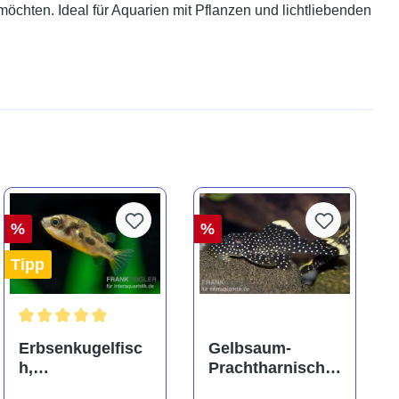
öchten. Ideal für Aquarien mit Pflanzen und lichtliebenden
%
%
Tipp
ng von 5 von 5 Sternen
Durchschnittliche Bewertung von 5 von 5 Sternen
Erbsenkugelfisc
Gelbsaum-
h,
Prachtharnischw
Carinotetraodon
els, L81,