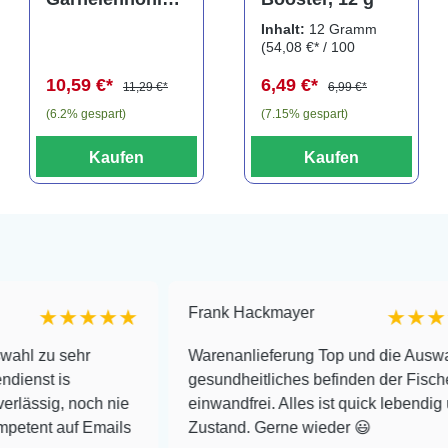
Crab Pyramid,
Inhalt:
12 Gramm
dark, 9 × 9 × 8
(54,08 €* / 100
cm (41643)
Gramm)
10,59 €*
6,49 €*
11,29 €*
6,99 €*
(6.2% gespart)
(7.15% gespart)
Kaufen
Kaufen
Frank Hackmayer
★★★★
★★★★
ehr
Warenanlieferung Top und die Auswahl plus
gesundheitliches befinden der Fische
 noch nie
einwandfrei. Alles ist quick lebendig und im su
uf Emails
Zustand. Gerne wieder 😃