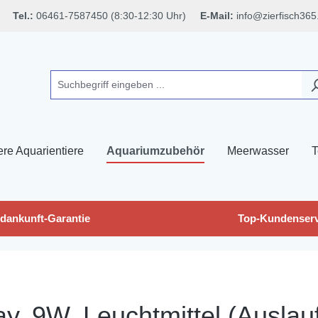
Tel.:
06461-7587450 (8:30-12:30 Uhr)
E-Mail:
info@zierfisch365
ere Aquarientiere
Aquariumzubehör
Meerwasser
T
dankunft-Garantie
Top-Kundenserv
 9W, Leuchtmittel (Auslaufa