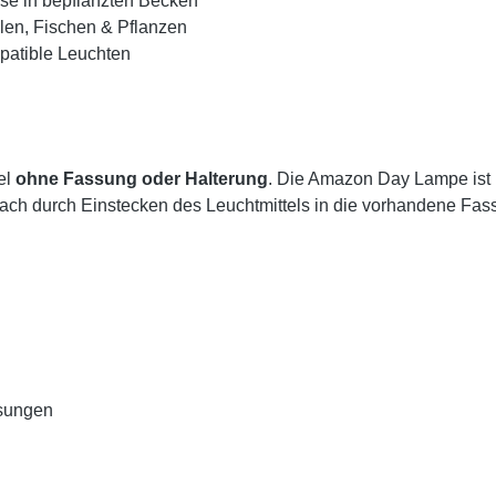
ese in bepflanzten Becken
len, Fischen & Pflanzen
patible Leuchten
el
ohne Fassung oder Halterung
. Die Amazon Day Lampe ist
nfach durch Einstecken des Leuchtmittels in die vorhandene Fas
sungen