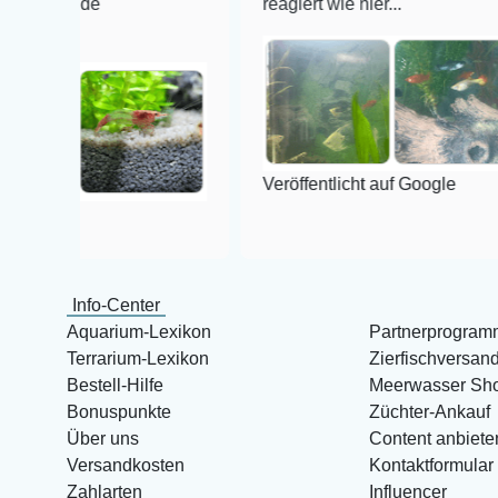
nde
reagiert wie hier...
Veröffentlicht auf Google
Info-Center
Aquarium-Lexikon
Partnerprogram
Terrarium-Lexikon
Zierfischversan
Bestell-Hilfe
Meerwasser Sh
Bonuspunkte
Züchter-Ankauf
Über uns
Content anbiete
Versandkosten
Kontaktformular
Zahlarten
Influencer