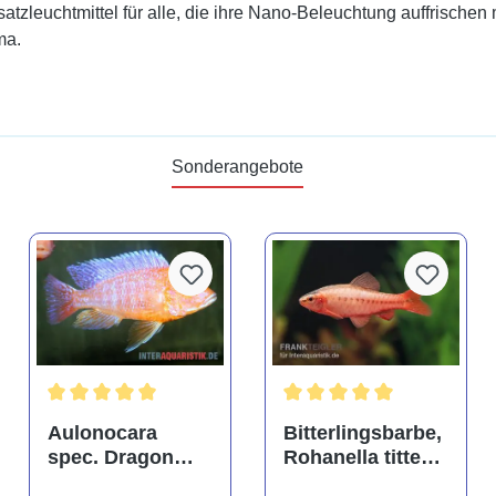
leuchtmittel für alle, die ihre Nano-Beleuchtung auffrischen m
ma.
Sonderangebote
tung von 4.9 von 5 Sternen
Durchschnittliche Bewertung von 5 von 5 Sternen
Durchschnittliche Bewertu
Aulonocara
Bitterlingsbarbe,
spec. Dragon
Rohanella titteya,
Blood albino,
ehem. Puntius