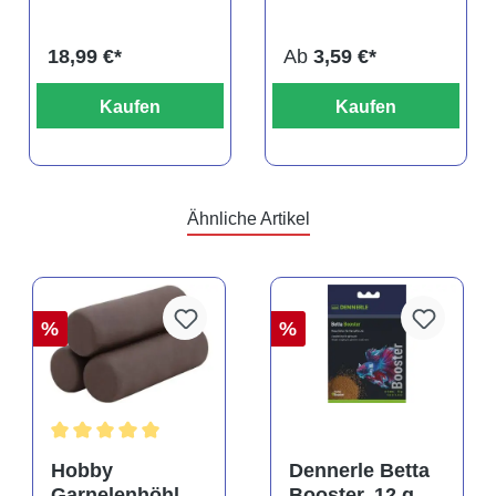
DNZ
titteya
18,99 €*
Ab
3,59 €*
Kaufen
Kaufen
Ähnliche Artikel
%
%
Durchschnittliche Bewertung von 5 von 5 Sternen
Hobby
Dennerle Betta
Garnelenhöhle
Booster, 12 g