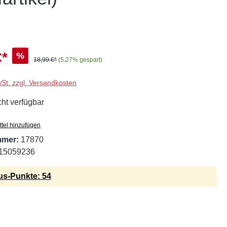
€*
%
18,99 €*
(5.27% gespart)
wSt. zzgl. Versandkosten
cht verfügbar
tel hinzufügen
mmer:
17870
15059236
s-Punkte: 54