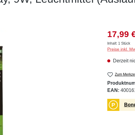
17,99 
Inhalt:
1 Stück
Preise inkl. M
Derzeit ni
Zum Merkzet
Produktnu
EAN:
40016
P
Bonu