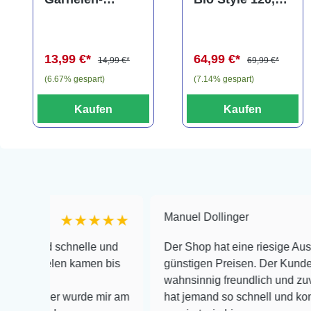
Amphore,
CO2 für
Anubias nana
Aquarien bis
"Bonsai" auf
120 Liter
13,99 €*
64,99 €*
3er Tonamphore
14,99 €*
69,99 €*
(6.67% gespart)
(7.14% gespart)
Kaufen
Kaufen
Manuel Dollinger
★★★★★
★
d schnelle und
Der Shop hat eine riesige Auswahl zu s
elen kamen bis
günstigen Preisen. Der Kundendienst is
wahnsinnig freundlich und zuverlässig,
ier wurde mir am
hat jemand so schnell und kompetent a