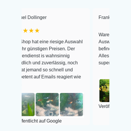
Dollinger
Frank Hackmayer
★
★★★
Warenanlieferung Top und d
p hat eine riesige Auswahl
Auswahl plus gesundheitlic
 günstigen Preisen. Der
befinden der Fische einwand
ienst is wahnsinnig
Alles ist quick lebendig und 
ich und zuverlässig, noch
super Zustand. Gerne wiede
 jemand so schnell und
nt auf Emails reagiert wie
Veröffentlicht auf Google
ntlicht auf Google