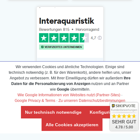
Wir verwenden Cookies und ähnliche Technologien. Einige sind
technisch notwendig (z. B. für den Warenkorb), andere helfen uns, unser
Angebot zu verbessern. Mit Ihrer Einwilligung dürfen wir außerdem
Ihre
Daten für die Personalisierung von Anzeigen
nutzen und an Partner
Daten­schutz­erklärung
wie
Google
übermitteln.
Widerrufs­recht /Widerrufs­formular
Wie Google Informationen von Websites nutzt (Partner-Sites)
·
Google Privacy & Terms
·
Zu unseren Datenschutzbestimmungen
AGB & Info
Impressum
Kundenbewertungen
Nur technisch notwendige
Konfigurieren
Umwelt und Entsorgung
SEHR GUT
Alle Cookies akzeptieren
4.78 / 5.00
Vertrag widerrufen