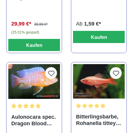
multidentata
auratus
(Kaltwasser)
Ab
1,59 €*
29,99 €*
39,99 €*
(25.01% gespart)
Kaufen
Kaufen
Durchschnittliche Bewertu
Durchschnittliche Bewertung von 5 von 5 Sternen
Bitterlingsbarbe,
Aulonocara spec.
Rohanella titteya,
Dragon Blood
ehem. Puntius
albino, DNZ