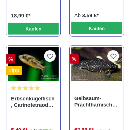
titteya
Ab
3,59 €*
18,99 €*
Kaufen
Kaufen
%
%
Tipp
Durchschnittliche Bewertung von 5 von 5 Sternen
Gelbsaum-
Erbsenkugelfisch
Prachtharnischw
, Carinotetraodon
els, L81,
travancoricus
Baryancistrus
(Minifisch)
spec., 6-8 cm
62,99 €*
5,49 €*