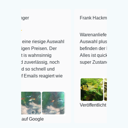
er
Frank Hackmayer
★★★★
Warenanlieferung Top und die
ine riesige Auswahl
Auswahl plus gesundheitliches
en Preisen. Der
befinden der Fische einwandfrei.
s wahnsinnig
Alles ist quick lebendig und im
zuverlässig, noch
super Zustand. Gerne wieder 😃
so schnell und
mails reagiert wie
Veröffentlicht auf Google
auf Google