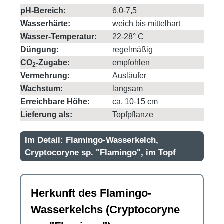
pH-Bereich:
6,0-7,5
Wasserhärte:
weich bis mittelhart
Wasser-Temperatur:
22-28° C
Düngung:
regelmäßig
CO
-Zugabe:
empfohlen
2
Vermehrung:
Ausläufer
Wachstum:
langsam
Erreichbare Höhe:
ca. 10-15 cm
Lieferung als:
Topfpflanze
Im Detail: Flamingo-Wasserkelch,
Cryptocoryne sp. "Flamingo", im Topf
Herkunft des Flamingo-
Wasserkelchs (Cryptocoryne