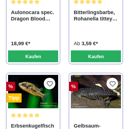
Durchschnittliche Bewertu
Durchschnittliche Bewertung von 5 von 5 Sternen
Bitterlingsbarbe,
Aulonocara spec.
Rohanella titteya,
Dragon Blood
ehem. Puntius
albino, DNZ
titteya
Ab
3,59 €*
18,99 €*
Kaufen
Kaufen
%
%
Tipp
Durchschnittliche Bewertung von 5 von 5 Sternen
Gelbsaum-
Erbsenkugelfisch