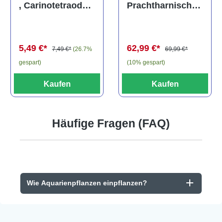
Prachtharnischw
, Carinotetraodon
els, L81,
travancoricus
Baryancistrus
(Minifisch)
spec., 6-8 cm
62,99 €*
5,49 €*
69,99 €*
7,49 €*
(26.7%
(10% gespart)
gespart)
Kaufen
Kaufen
Häufige Fragen (FAQ)
Wie Aquarienpflanzen einpflanzen?