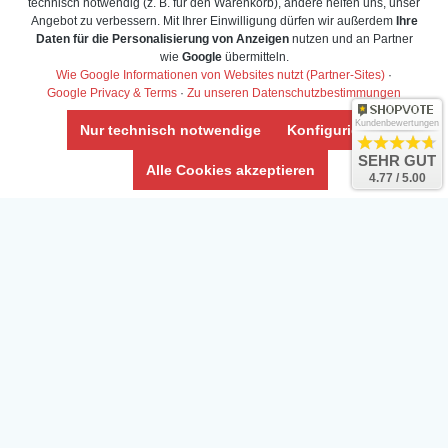
technisch notwendig (z. B. für den Warenkorb), andere helfen uns, unser
Angebot zu verbessern. Mit Ihrer Einwilligung dürfen wir außerdem
Ihre
Daten für die Personalisierung von Anzeigen
nutzen und an Partner
wie
Google
übermitteln.
Wie Google Informationen von Websites nutzt (Partner-Sites)
·
Google Privacy & Terms
·
Zu unseren Datenschutzbestimmungen
Kundenbewertungen
Nur technisch notwendige
Konfigurieren
SEHR GUT
Alle Cookies akzeptieren
4.77 / 5.00
Daten­schutz­erklärung
Widerrufs­recht /Widerrufs­formular
AGB & Info
Impressum
Umwelt und Entsorgung
Vertrag widerrufen