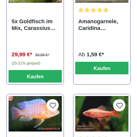
Durchschnittliche Bewertun
Amanogarnele,
5x Goldfisch im
Caridina
Mix, Carassius
multidentata
auratus
(Kaltwasser)
Ab
1,59 €*
29,99 €*
39,99 €*
(25.01% gespart)
Kaufen
Kaufen