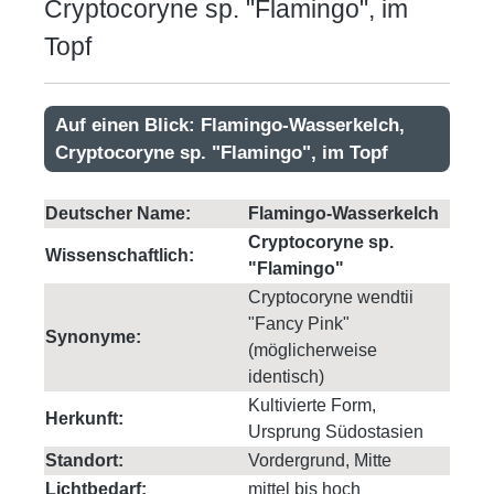
Cryptocoryne sp. "Flamingo", im
Topf
Auf einen Blick: Flamingo-Wasserkelch,
Cryptocoryne sp. "Flamingo", im Topf
Deutscher Name:
Flamingo-Wasserkelch
Cryptocoryne sp.
Wissenschaftlich:
"Flamingo"
Cryptocoryne wendtii
"Fancy Pink"
Synonyme:
(möglicherweise
identisch)
Kultivierte Form,
Herkunft:
Ursprung Südostasien
Standort:
Vordergrund, Mitte
Lichtbedarf:
mittel bis hoch