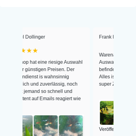
Dollinger
Frank Hackmayer
★
★★
Warenanlieferung Top und di
 hat eine riesige Auswahl
Auswahl plus gesundheitlich
günstigen Preisen. Der
befinden der Fische einwandf
ienst is wahnsinnig
Alles ist quick lebendig und 
ch und zuverlässig, noch
super Zustand. Gerne wieder
jemand so schnell und
t auf Emails reagiert wie
Veröffentlicht auf Google