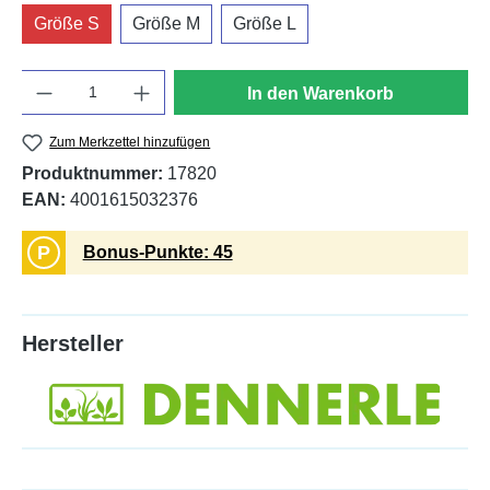
Größe S
Größe M
Größe L
Anzahl
In den Warenkorb
Zum Merkzettel hinzufügen
Produktnummer:
17820
EAN:
4001615032376
P
Bonus-Punkte: 45
Hersteller