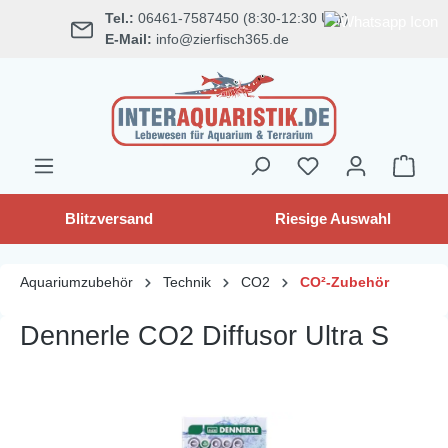
Tel.:
06461-7587450 (8:30-12:30 Uhr)
alt springen
E-Mail:
info@zierfisch365.de
Blitzversand
Riesige Auswahl
Aquariumzubehör
Technik
CO2
CO²-Zubehör
Dennerle CO2 Diffusor Ultra S
Bildergalerie überspringen