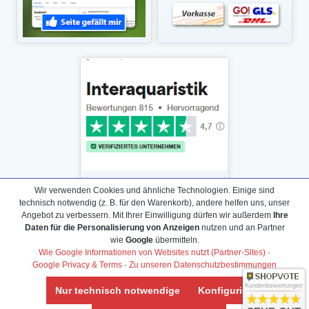
Wir verwenden Cookies und ähnliche Technologien. Einige sind
technisch notwendig (z. B. für den Warenkorb), andere helfen uns, unser
Angebot zu verbessern. Mit Ihrer Einwilligung dürfen wir außerdem
Ihre
Daten für die Personalisierung von Anzeigen
nutzen und an Partner
Daten­schutz­erklärung
wie
Google
übermitteln.
Widerrufs­recht /Widerrufs­formular
Wie Google Informationen von Websites nutzt (Partner-Sites)
·
Google Privacy & Terms
·
Zu unseren Datenschutzbestimmungen
AGB & Info
Impressum
Kundenbewertungen
Nur technisch notwendige
Konfigurieren
Umwelt und Entsorgung