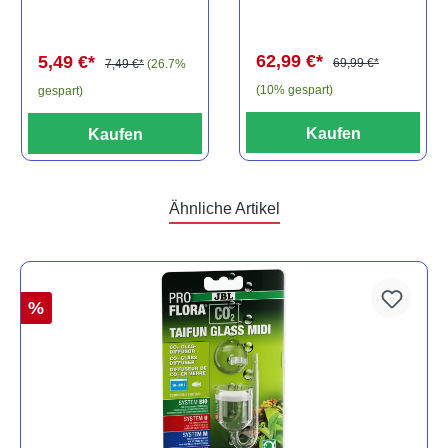
Baryancistrus
(Minifisch)
spec., 6-8 cm
62,99 €*
5,49 €*
69,99 €*
7,49 €*
(26.7%
(10% gespart)
gespart)
Kaufen
Kaufen
Ähnliche Artikel
%