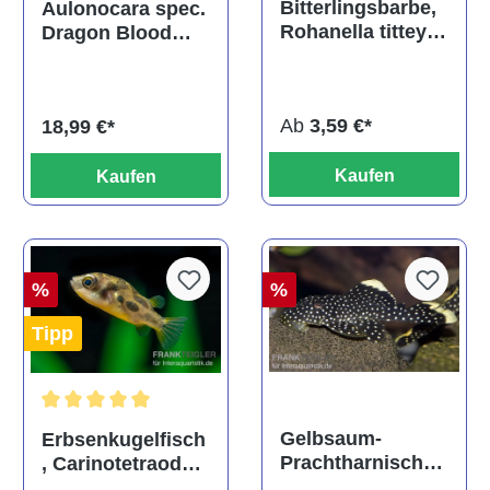
Bitterlingsbarbe,
Aulonocara spec.
Rohanella titteya,
Dragon Blood
ehem. Puntius
albino, DNZ
titteya
Ab
3,59 €*
18,99 €*
Kaufen
Kaufen
%
%
Tipp
Durchschnittliche Bewertung von 5 von 5 Sternen
Gelbsaum-
Erbsenkugelfisch
Prachtharnischw
, Carinotetraodon
els, L81,
travancoricus