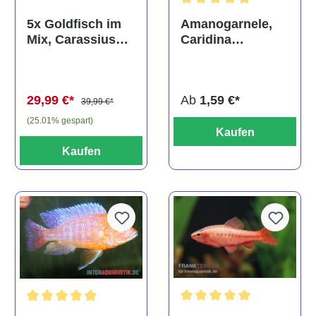
Durchschnittliche Bewertun
Amanogarnele,
5x Goldfisch im
Caridina
Mix, Carassius
multidentata
auratus
(Kaltwasser)
Ab
1,59 €*
29,99 €*
39,99 €*
(25.01% gespart)
Kaufen
Kaufen
Durchschnittliche Bewertu
Durchschnittliche Bewertung von 5 von 5 Sternen