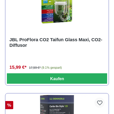
JBL ProFlora CO2 Taifun Glass Maxi, CO2-
Diffusor
15,99 €*
17,59 €*
(9.1% gespart)
Kaufen
%