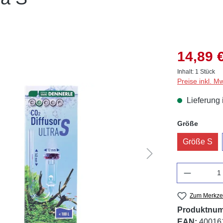
14,89 
Inhalt:
1 Stück
Preise inkl. M
Lieferung 
auswä
Größe
Größe S
Anzahl
Zum Merkzet
Produktnu
EAN:
40016