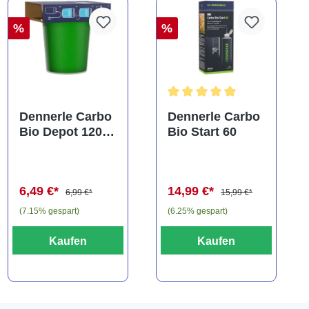
%
%
Durchschnittliche Bewertung
Dennerle Carbo
Dennerle Carbo
Bio Depot 120,
Bio Start 60
BIO CO2
Nachfüllpackun
g
6,49 €*
14,99 €*
6,99 €*
15,99 €*
(7.15% gespart)
(6.25% gespart)
Kaufen
Kaufen