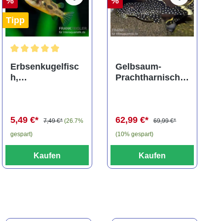
%
%
Tipp
ng von 5 von 5 Sternen
Durchschnittliche Bewertung von 5 von 5 Sternen
Erbsenkugelfisc
Gelbsaum-
h,
Prachtharnischw
Carinotetraodon
els, L81,
travancoricus
Baryancistrus
(Minifisch)
spec., 6-8 cm
5,49 €*
62,99 €*
7,49 €*
(26.7%
69,99 €*
gespart)
(10% gespart)
Kaufen
Kaufen