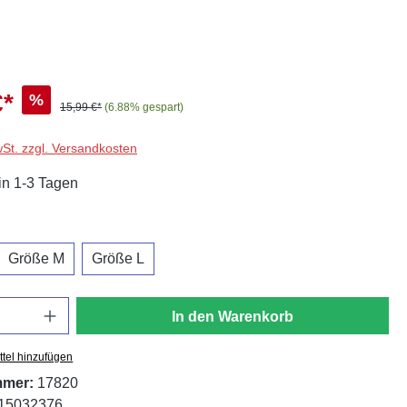
€*
%
15,99 €*
(6.88% gespart)
wSt. zzgl. Versandkosten
in 1-3 Tagen
hlen
Größe M
Größe L
In den Warenkorb
tel hinzufügen
mmer:
17820
15032376