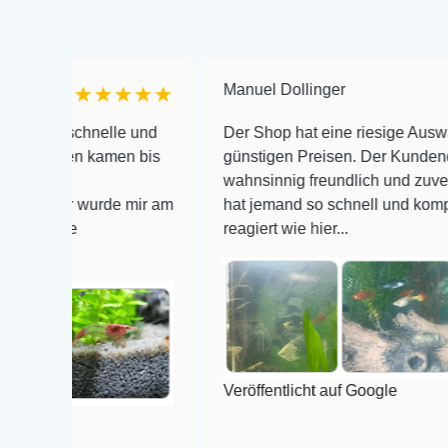
Manuel Dollinger
★★★★★
★★
chnelle und
Der Shop hat eine riesige Auswahl zu seh
en kamen bis
günstigen Preisen. Der Kundendienst is
wahnsinnig freundlich und zuverlässig, no
r wurde mir am
hat jemand so schnell und kompetent auf 
e
reagiert wie hier...
Veröffentlicht auf Google