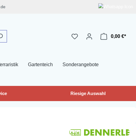
.de
0,00 €*
erraristik
Gartenteich
Sonderangebote
ice
Riesige Auswahl