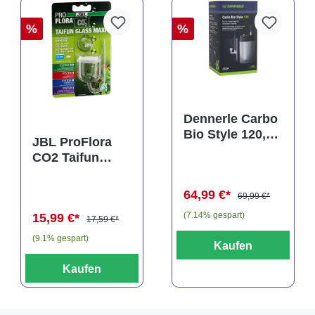
%
%
Dennerle Carbo
Bio Style 120,
JBL ProFlora
CO2 für
CO2 Taifun
Aquarien bis
Glass Maxi,
120 Liter
CO2-Diffusor
64,99 €*
69,99 €*
(7.14% gespart)
15,99 €*
17,59 €*
(9.1% gespart)
Kaufen
Kaufen