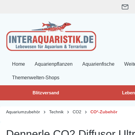
springen
Zur Hauptnavigation springen
Home
Aquarienpflanzen
Aquarienfische
Weit
Themenwelten-Shops
Blitzversand
Leben
Aquariumzubehör
Technik
CO2
CO²-Zubehör
Dennerle CO2 Diffusor Ult