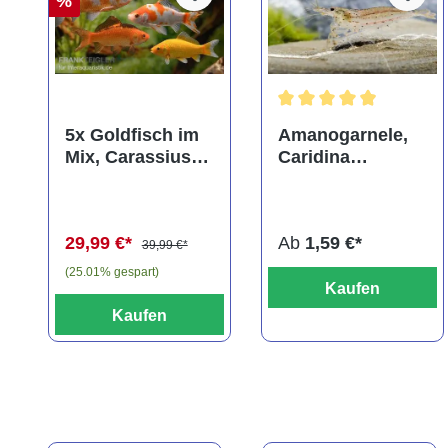
%
Durchschnittliche Bewer
5x Goldfisch im
Amanogarnele,
Mix, Carassius
Caridina
auratus
multidentata
(Kaltwasser)
29,99 €*
Ab
1,59 €*
39,99 €*
(25.01% gespart)
Kaufen
Kaufen