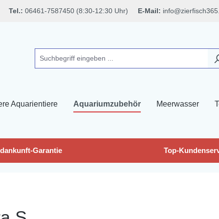
Tel.:
06461-7587450 (8:30-12:30 Uhr)
E-Mail:
info@zierfisch365
ere Aquarientiere
Aquariumzubehör
Meerwasser
T
dankunft-Garantie
Top-Kundenserv
ra S