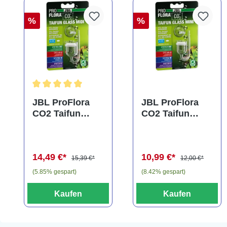
%
%
Durchschnittliche Bewertung von 5 von 5 Sternen
JBL ProFlora
JBL ProFlora
CO2 Taifun
CO2 Taifun
Glass Midi,
Glass Mini,
CO2-Diffusor
CO2-Diffusor
14,49 €*
10,99 €*
15,39 €*
12,00 €*
(5.85% gespart)
(8.42% gespart)
Kaufen
Kaufen