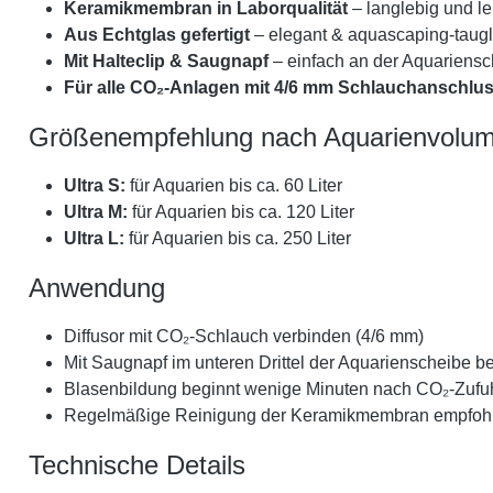
Keramikmembran in Laborqualität
– langlebig und le
Aus Echtglas gefertigt
– elegant & aquascaping-taugl
Mit Halteclip & Saugnapf
– einfach an der Aquariensc
Für alle CO₂-Anlagen mit 4/6 mm Schlauchanschlus
Größenempfehlung nach Aquarienvolu
Ultra S:
für Aquarien bis ca. 60 Liter
Ultra M:
für Aquarien bis ca. 120 Liter
Ultra L:
für Aquarien bis ca. 250 Liter
Anwendung
Diffusor mit CO₂-Schlauch verbinden (4/6 mm)
Mit Saugnapf im unteren Drittel der Aquarienscheibe b
Blasenbildung beginnt wenige Minuten nach CO₂-Zufu
Regelmäßige Reinigung der Keramikmembran empfohlen 
Technische Details