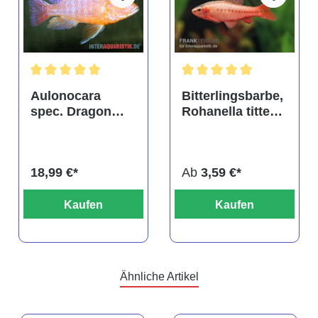
tung von 4.9 von 5 Sternen
Durchschnittliche Bewertung von 5 von 5 Sternen
Durchschnittliche Bewertu
Aulonocara
Bitterlingsbarbe,
spec. Dragon
Rohanella titteya,
Blood albino,
ehem. Puntius
DNZ
titteya
18,99 €*
Ab
3,59 €*
Kaufen
Kaufen
Ähnliche Artikel