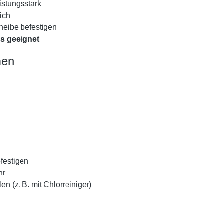
istungsstark
ich
heibe befestigen
s geeignet
men
efestigen
hr
(z. B. mit Chlorreiniger)