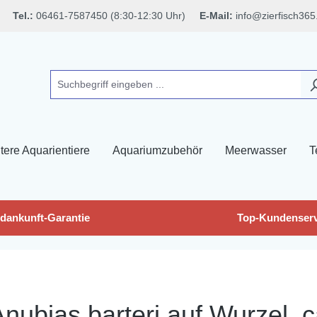
Tel.:
06461-7587450 (8:30-12:30 Uhr)
E-Mail:
info@zierfisch365
tere Aquarientiere
Aquariumzubehör
Meerwasser
T
dankunft-Garantie
Top-Kundenserv
Anubias barteri auf Wurzel, c