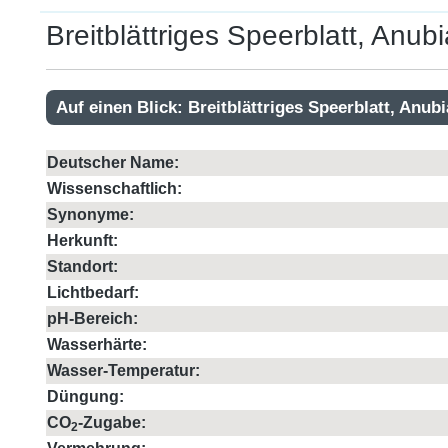
Breitblättriges Speerblatt, Anub
Auf einen Blick: Breitblättriges Speerblatt, Anub
Deutscher Name:
Wissenschaftlich:
Synonyme:
Herkunft:
Standort:
Lichtbedarf:
pH-Bereich:
Wasserhärte:
Wasser-Temperatur:
Düngung:
CO
-Zugabe:
2