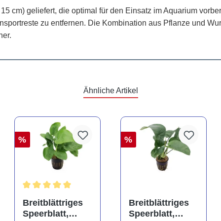
 15 cm) geliefert, die optimal für den Einsatz im Aquarium vorbe
sportreste zu entfernen. Die Kombination aus Pflanze und Wurze
ner.
Ähnliche Artikel
%
%
rtung von 5 von 5 Sternen
Durchschnittliche Bewertung von 5 von 5 Sternen
Breitblättriges
Breitblättriges
Speerblatt,
Speerblatt,