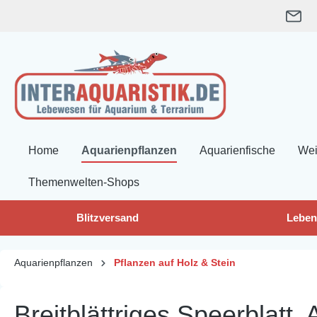
springen
Zur Hauptnavigation springen
Home
Aquarienpflanzen
Aquarienfische
Wei
Themenwelten-Shops
Blitzversand
Leben
Aquarienpflanzen
Pflanzen auf Holz & Stein
Breitblättriges Speerblatt, 