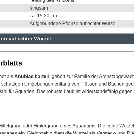
Teilung des Rhizoms
langsam
ca. 15-30 cm
Aufgebundene Pflanze auf echter Wurzel
teri auf echter Wurzel
rblatts
nnt als
Anubias barteri
, gehört zur Familie der Aronstabgewäch
, schattigen Umgebungen entlang von Flüssen und Bächen gedeih
ahl für Aquarien. Das robuste Laub ist widerstandsfähig gegen
ittelgrund oder Hintergrund eines Aquariums. Die echte Wurzel (c
Aquascapes ein. Gleichzeitig dient die Wurzel als Versteck- und 