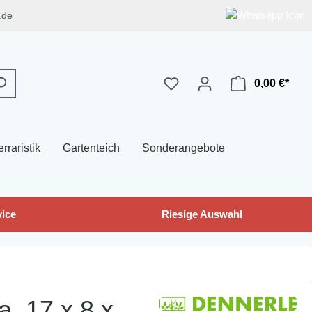
.de
0,00 €*
erraristik
Gartenteich
Sonderangebote
ice
Riesige Auswahl
a. 17 x 8 x