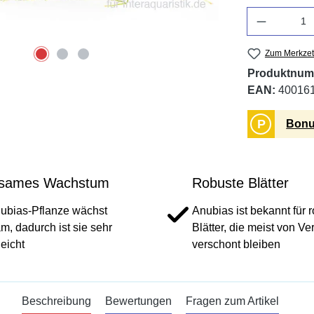
Anzahl
Zum Merkzet
Produktnum
EAN:
40016
P
Bonu
sames Wachstum
Robuste Blätter
ubias-Pflanze wächst
Anubias ist bekannt für 
m, dadurch ist sie sehr
Blätter, die meist von Ve
leicht
verschont bleiben
Beschreibung
Bewertungen
Fragen zum Artikel