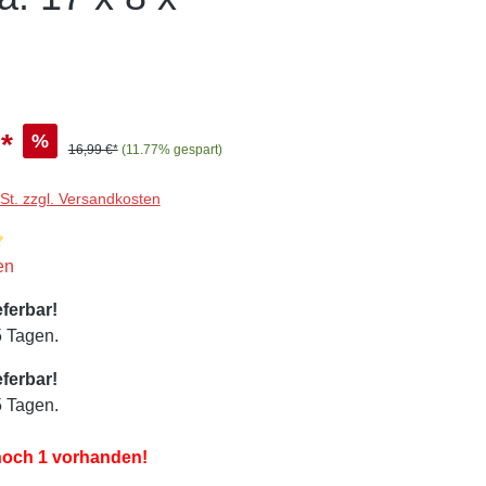
*
%
16,99 €*
(11.77% gespart)
wSt. zzgl. Versandkosten
liche Bewertung von 5 von 5 Sternen
en
eferbar!
5 Tagen.
eferbar!
5 Tagen.
 noch 1 vorhanden!