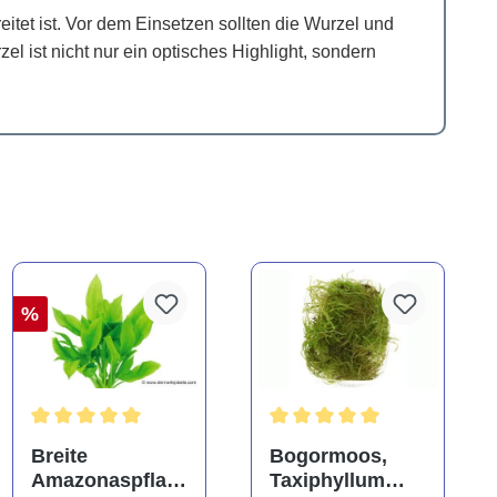
reitet ist. Vor dem Einsetzen sollten die Wurzel und
l ist nicht nur ein optisches Highlight, sondern
%
Durchschnittliche Bewertung von 5 von 5 Sternen
Durchschnittliche Bewertung
Breite
Bogormoos,
Amazonaspflan
Taxiphyllum