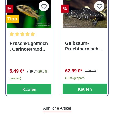
%
%
Tipp
Durchschnittliche Bewertung von 5 von 5 Sternen
Gelbsaum-
Erbsenkugelfisch
Prachtharnischw
, Carinotetraodon
els, L81,
travancoricus
Baryancistrus
(Minifisch)
spec., 6-8 cm
62,99 €*
5,49 €*
69,99 €*
7,49 €*
(26.7%
(10% gespart)
gespart)
Kaufen
Kaufen
Ähnliche Artikel