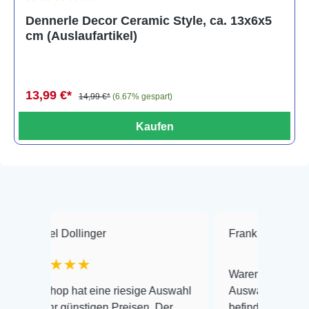
Durchschnittliche Bewertung von 5 von 5 Sternen
Dennerle Decor Ceramic Style, ca. 13x6x5
cm (Auslaufartikel)
13,99 €*
14,99 €*
(6.67% gespart)
Kaufen
l Dollinger
Frank Hackmayer
★
★★★
Warenanlieferung Top und 
op hat eine riesige Auswahl
Auswahl plus gesundheitli
r günstigen Preisen. Der
befinden der Fische einwan