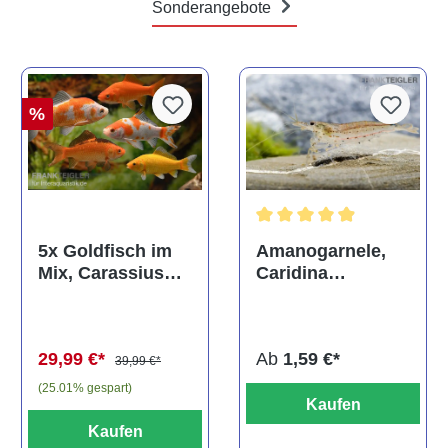
Sonderangebote
%
Durchschnittliche Bewertun
Amanogarnele,
5x Goldfisch im
Caridina
Mix, Carassius
multidentata
auratus
(Kaltwasser)
Ab
1,59 €*
29,99 €*
39,99 €*
(25.01% gespart)
Kaufen
Kaufen