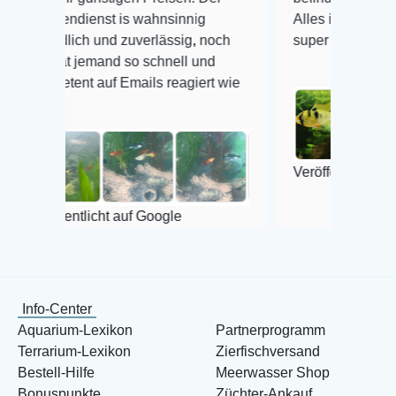
ndienst is wahnsinnig
Alles ist quick lebendig un
lich und zuverlässig, noch
super Zustand. Gerne wied
t jemand so schnell und
ent auf Emails reagiert wie
Veröffentlicht auf Google
entlicht auf Google
Info-Center
Aquarium-Lexikon
Partnerprogramm
Terrarium-Lexikon
Zierfischversand
Bestell-Hilfe
Meerwasser Shop
Bonuspunkte
Züchter-Ankauf