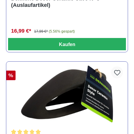
(Auslaufartikel)
16,99 €*
17,99 €*
(5.56% gespart)
Kaufen
%