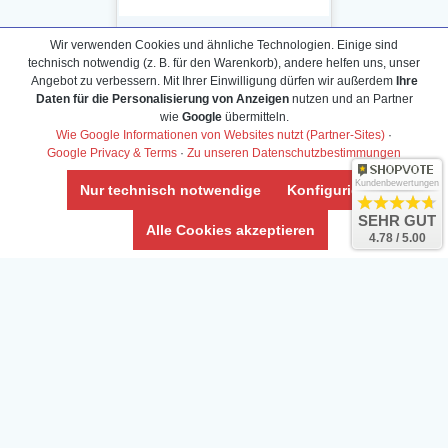
Wir verwenden Cookies und ähnliche Technologien. Einige sind
technisch notwendig (z. B. für den Warenkorb), andere helfen uns, unser
Angebot zu verbessern. Mit Ihrer Einwilligung dürfen wir außerdem
Ihre
Daten für die Personalisierung von Anzeigen
nutzen und an Partner
Daten­schutz­erklärung
wie
Google
übermitteln.
Widerrufs­recht /Widerrufs­formular
Wie Google Informationen von Websites nutzt (Partner-Sites)
·
Google Privacy & Terms
·
Zu unseren Datenschutzbestimmungen
AGB & Info
Impressum
Kundenbewertungen
Nur technisch notwendige
Konfigurieren
Umwelt und Entsorgung
SEHR GUT
Alle Cookies akzeptieren
4.78 / 5.00
Vertrag widerrufen
* Alle Preise inkl. ges. MwSt. zzgl.
Versandkosten
Zierfische, Garnelen, Krebse, Wasserschnecken (Wirbellose),
Aquarienpflanzen & Aquarium-Zubehör preiswert online kaufen.
© Copyright 2024 Interaquaristik.de Shop, Aquarium und
Gartenteich Shop. Alle Rechte vorbehalten.