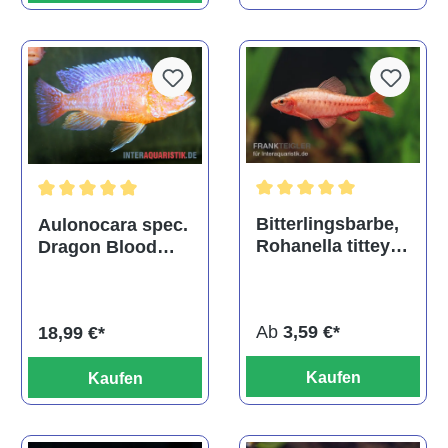
Durchschnittliche Bewertu
Durchschnittliche Bewertung von 5 von 5 Sternen
Bitterlingsbarbe,
Aulonocara spec.
Rohanella titteya,
Dragon Blood
ehem. Puntius
albino, DNZ
titteya
Ab
3,59 €*
18,99 €*
Kaufen
Kaufen