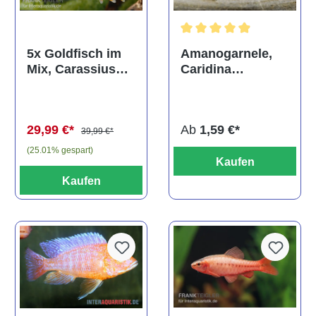
Durchschnittliche Bewertun
Amanogarnele,
5x Goldfisch im
Caridina
Mix, Carassius
multidentata
auratus
(Kaltwasser)
Ab
1,59 €*
29,99 €*
39,99 €*
(25.01% gespart)
Kaufen
Kaufen