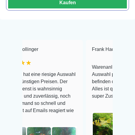
Kaufen
linger
Frank Hackmayer
★★
★★
Warenanlieferung Top und die
at eine riesige Auswahl
Auswahl plus gesundheitliches
nstigen Preisen. Der
befinden der Fische einwandfrei
st is wahnsinnig
Alles ist quick lebendig und im
 und zuverlässig, noch
super Zustand. Gerne wieder 
mand so schnell und
auf Emails reagiert wie