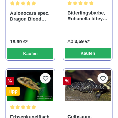
Durchschnittliche Bewertu
Durchschnittliche Bewertung von 5 von 5 Sternen
Bitterlingsbarbe,
Aulonocara spec.
Rohanella titteya,
Dragon Blood
ehem. Puntius
albino, DNZ
titteya
Ab
3,59 €*
18,99 €*
Kaufen
Kaufen
%
%
Tipp
Durchschnittliche Bewertung von 5 von 5 Sternen
Gelbsaum-
Erbsenkugelfisch