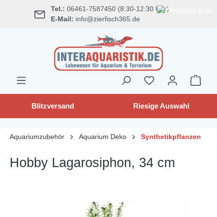
Tel.:
06461-7587450 (8:30-12:30 Uhr)
alt springen
E-Mail:
info@zierfisch365.de
Blitzversand
Riesige Auswahl
Aquariumzubehör
Aquarium Deko
Synthetikpflanzen
Hobby Lagarosiphon, 34 cm
Bildergalerie überspringen