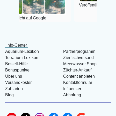
Veröffentlicht auf Google
cht auf Google
Info-Center
Aquarium-Lexikon
Partnerprogramm
Terrarium-Lexikon
Zierfischversand
Bestell-Hilfe
Meerwasser Shop
Bonuspunkte
Züchter-Ankauf
Über uns
Content anbieten
Versandkosten
Kontaktformular
Zahlarten
Influencer
Blog
Abholung