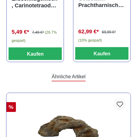
Prachtharnischw
, Carinotetraodon
els, L81,
travancoricus
Baryancistrus
(Minifisch)
spec., 6-8 cm
62,99 €*
5,49 €*
69,99 €*
7,49 €*
(26.7%
(10% gespart)
gespart)
Kaufen
Kaufen
Ähnliche Artikel
%