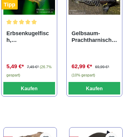
Tipp
ng von 5 von 5 Sternen
Durchschnittliche Bewertung von 5 von 5 Sternen
Erbsenkugelfisc
Gelbsaum-
h,
Prachtharnischw
Carinotetraodon
els, L81,
travancoricus
Baryancistrus
(Minifisch)
spec., 6-8 cm
5,49 €*
62,99 €*
7,49 €*
(26.7%
69,99 €*
gespart)
(10% gespart)
Kaufen
Kaufen