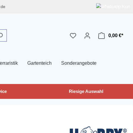
.de
0,00 €*
erraristik
Gartenteich
Sonderangebote
ice
Riesige Auswahl