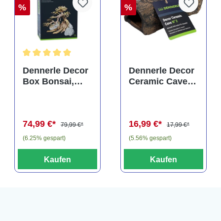
%
%
rtung von 5 von 5 Sternen
Durchschnittliche Bewertung von 5 von 5 Sternen
Dennerle Decor
Dennerle Decor
Box Bonsai,
Ceramic Cave
Dekorations-Set
N° 2
(Auslaufartikel)
(Auslaufartikel)
74,99 €*
16,99 €*
79,99 €*
17,99 €*
(6.25% gespart)
(5.56% gespart)
Kaufen
Kaufen