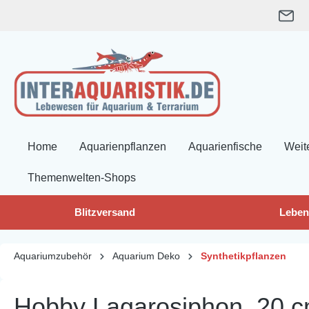
springen
Zur Hauptnavigation springen
Home
Aquarienpflanzen
Aquarienfische
Weit
Themenwelten-Shops
Blitzversand
Leben
Aquariumzubehör
Aquarium Deko
Synthetikpflanzen
Hobby Lagarosiphon, 20 