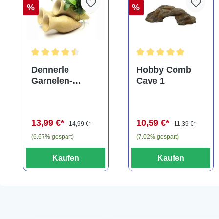
%
%
Durchschnittliche Bewertung von 4.5 von 5 Sternen
Durchschnittliche Bewe
Dennerle
Hobby Comb
Garnelen-
Cave 1
Amphore,
Anubias nana
"Bonsai" auf
13,99 €*
10,59 €*
3er Tonamphore
14,99 €*
11,39 €*
(6.67% gespart)
(7.02% gespart)
Kaufen
Kaufen