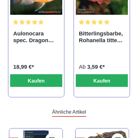
tung von 4.9 von 5 Sternen
Durchschnittliche Bewertung von 5 von 5 Sternen
Durchschnittliche Bewertu
Aulonocara
Bitterlingsbarbe,
spec. Dragon
Rohanella titteya,
Blood albino,
ehem. Puntius
DNZ
titteya
18,99 €*
Ab
3,59 €*
Kaufen
Kaufen
Ähnliche Artikel