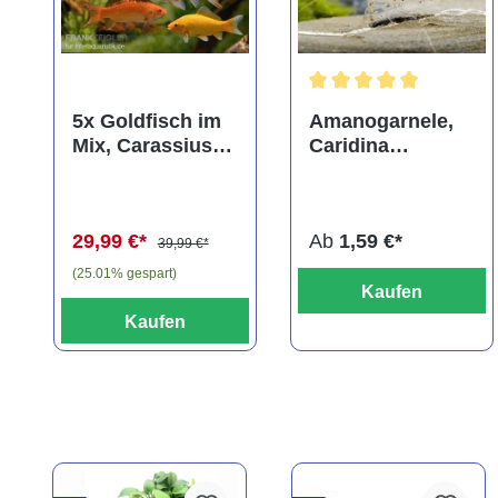
Durchschnittliche Bewer
5x Goldfisch im
Amanogarnele,
Mix, Carassius
Caridina
auratus
multidentata
(Kaltwasser)
29,99 €*
Ab
1,59 €*
39,99 €*
(25.01% gespart)
Kaufen
Kaufen