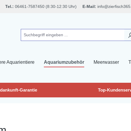
Tel.:
06461-7587450 (8:30-12:30 Uhr)
E-Mail:
info@zierfisch365
ere Aquarientiere
Aquariumzubehör
Meerwasser
T
dankunft-Garantie
Top-Kundenserv
cm