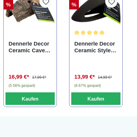
%
%
Durchschnittliche Bewertung
Dennerle Decor
Dennerle Decor
Ceramic Cave
Ceramic Style,
N° 3
ca. 13x6x5 cm
(Auslaufartikel)
(Auslaufartikel)
16,99 €*
13,99 €*
17,99 €*
14,99 €*
(5.56% gespart)
(6.67% gespart)
Kaufen
Kaufen