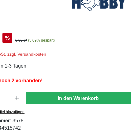
%
5,89 €*
(5.09% gespart)
wSt. zzgl. Versandkosten
in 1-3 Tagen
 noch 2 vorhanden!
In den Warenkorb
tel hinzufügen
mmer:
3578
44515742