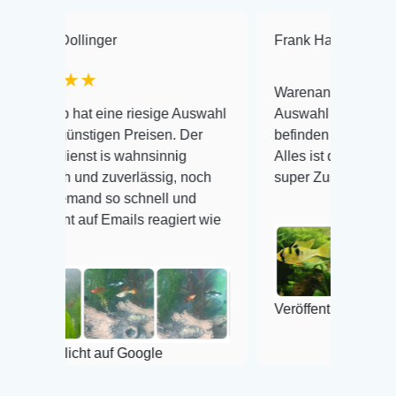
linger
Frank Hackmayer
★★
★★
Warenanlieferung Top und die
at eine riesige Auswahl
Auswahl plus gesundheitliches
nstigen Preisen. Der
befinden der Fische einwandfrei
st is wahnsinnig
Alles ist quick lebendig und im
 und zuverlässig, noch
super Zustand. Gerne wieder 
mand so schnell und
auf Emails reagiert wie
Veröffentlicht auf Google
cht auf Google