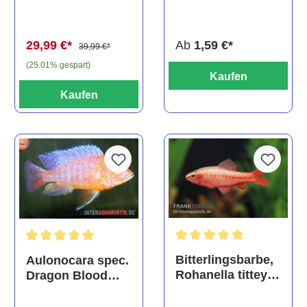
multidentata
auratus
(Kaltwasser)
Ab
1,59 €*
29,99 €*
39,99 €*
(25.01% gespart)
Kaufen
Kaufen
Durchschnittliche Bewertu
Durchschnittliche Bewertung von 5 von 5 Sternen
Bitterlingsbarbe,
Aulonocara spec.
Rohanella titteya,
Dragon Blood
ehem. Puntius
albino, DNZ
titteya