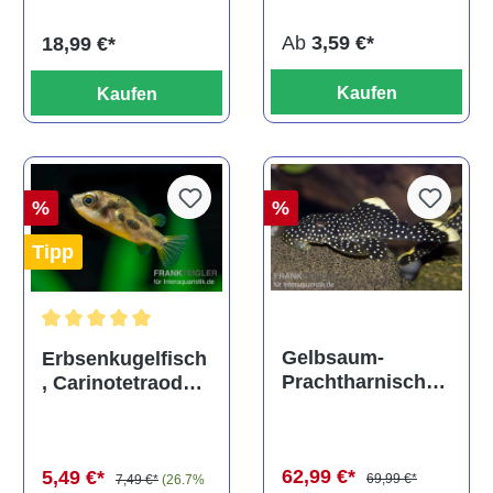
Ab
3,59 €*
18,99 €*
Kaufen
Kaufen
%
%
Tipp
Durchschnittliche Bewertung von 5 von 5 Sternen
Gelbsaum-
Erbsenkugelfisch
Prachtharnischw
, Carinotetraodon
els, L81,
travancoricus
Baryancistrus
(Minifisch)
spec., 6-8 cm
62,99 €*
5,49 €*
69,99 €*
7,49 €*
(26.7%