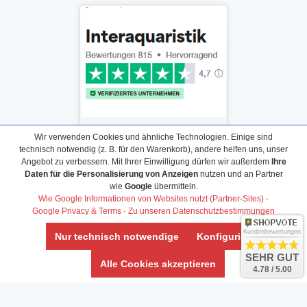
Wir verwenden Cookies und ähnliche Technologien. Einige sind
technisch notwendig (z. B. für den Warenkorb), andere helfen uns, unser
Angebot zu verbessern. Mit Ihrer Einwilligung dürfen wir außerdem
Ihre
Daten für die Personalisierung von Anzeigen
nutzen und an Partner
Daten­schutz­erklärung
wie
Google
übermitteln.
Widerrufs­recht /Widerrufs­formular
Wie Google Informationen von Websites nutzt (Partner-Sites)
·
Google Privacy & Terms
·
Zu unseren Datenschutzbestimmungen
AGB & Info
Impressum
Kundenbewertungen
Nur technisch notwendige
Konfigurieren
Umwelt und Entsorgung
SEHR GUT
Alle Cookies akzeptieren
4.78 / 5.00
Vertrag widerrufen