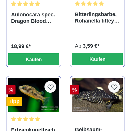
Durchschnittliche Bewertu
Durchschnittliche Bewertung von 5 von 5 Sternen
Bitterlingsbarbe,
Aulonocara spec.
Rohanella titteya,
Dragon Blood
ehem. Puntius
albino, DNZ
titteya
Ab
3,59 €*
18,99 €*
Kaufen
Kaufen
%
%
Tipp
Durchschnittliche Bewertung von 5 von 5 Sternen
Gelbsaum-
Erbsenkugelfisch