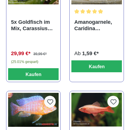
Durchschnittliche Bewertun
Amanogarnele,
5x Goldfisch im
Caridina
Mix, Carassius
multidentata
auratus
(Kaltwasser)
Ab
1,59 €*
29,99 €*
39,99 €*
(25.01% gespart)
Kaufen
Kaufen