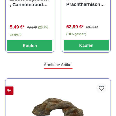
Prachtharnischw
, Carinotetraodon
els, L81,
travancoricus
Baryancistrus
(Minifisch)
spec., 6-8 cm
62,99 €*
5,49 €*
69,99 €*
7,49 €*
(26.7%
(10% gespart)
gespart)
Kaufen
Kaufen
Ähnliche Artikel
%