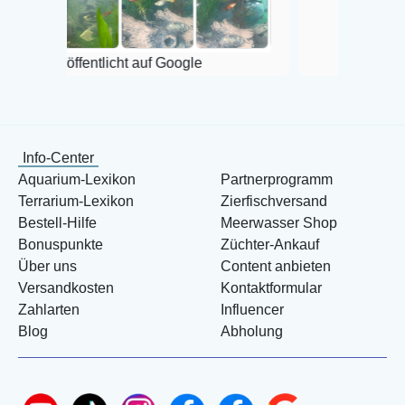
Veröffentlicht auf Google
entlicht auf Google
Info-Center
Aquarium-Lexikon
Partnerprogramm
Terrarium-Lexikon
Zierfischversand
Bestell-Hilfe
Meerwasser Shop
Bonuspunkte
Züchter-Ankauf
Über uns
Content anbieten
Versandkosten
Kontaktformular
Zahlarten
Influencer
Blog
Abholung