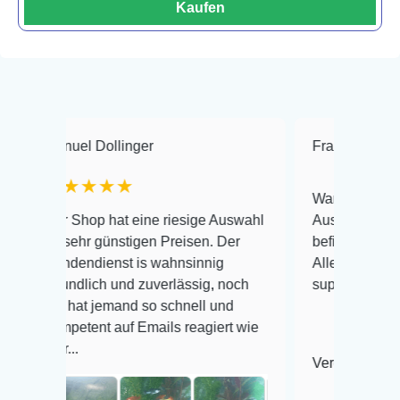
Kaufen
l Dollinger
Frank Hackmayer
★
★★★
Warenanlieferung Top und
hop hat eine riesige Auswahl
Auswahl plus gesundheitl
hr günstigen Preisen. Der
befinden der Fische einwan
ndienst is wahnsinnig
Alles ist quick lebendig un
dlich und zuverlässig, noch
super Zustand. Gerne wied
at jemand so schnell und
tent auf Emails reagiert wie