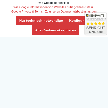
wie
Google
übermitteln.
Wie Google Informationen von Websites nutzt (Partner-Sites)
·
Google Privacy & Terms
·
Zu unseren Datenschutzbestimmungen
Kundenbewertungen
Nur technisch notwendige
Konfigurieren
SEHR GUT
Alle Cookies akzeptieren
4.78 / 5.00
Daten­schutz­erklärung
Widerrufs­recht /Widerrufs­formular
AGB & Info
Impressum
Umwelt und Entsorgung
Vertrag widerrufen
* Alle Preise inkl. ges. MwSt. zzgl.
Versandkosten
Zierfische, Garnelen, Krebse, Wasserschnecken (Wirbellose),