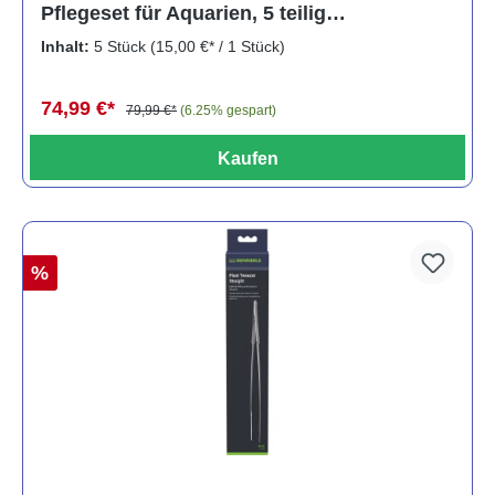
Pflegeset für Aquarien, 5 teilig
(Auslaufartikel)
Inhalt:
5 Stück
(15,00 €* / 1 Stück)
74,99 €*
79,99 €*
(6.25% gespart)
Kaufen
%