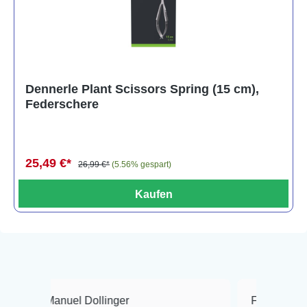
Dennerle Plant Scissors Spring (15 cm),
Federschere
25,49 €*
26,99 €*
(5.56% gespart)
Kaufen
Manuel Dollinger
Frank Hackmayer