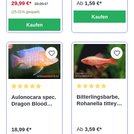
Ab
1,59 €*
29,99 €*
39,99 €*
(25.01% gespart)
Kaufen
Kaufen
Durchschnittliche Bewertu
Durchschnittliche Bewertung von 5 von 5 Sternen
Bitterlingsbarbe,
Aulonocara spec.
Rohanella titteya,
Dragon Blood
ehem. Puntius
albino, DNZ
titteya
Ab
3,59 €*
18,99 €*