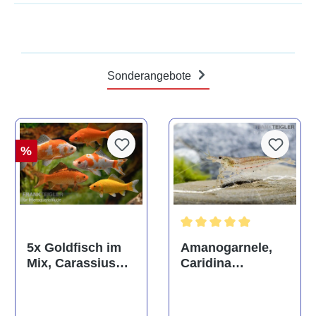
Sonderangebote
%
Durchschnittliche Bewertun
Amanogarnele,
5x Goldfisch im
Caridina
Mix, Carassius
multidentata
auratus
(Kaltwasser)