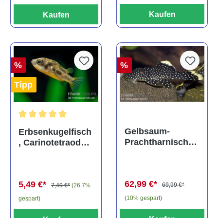
Kaufen
Kaufen
%
%
Tipp
Durchschnittliche Bewertung von 5 von 5 Sternen
Gelbsaum-
Erbsenkugelfisch
Prachtharnischw
, Carinotetraodon
els, L81,
travancoricus
Baryancistrus
(Minifisch)
spec., 6-8 cm
62,99 €*
5,49 €*
69,99 €*
7,49 €*
(26.7%
(10% gespart)
gespart)