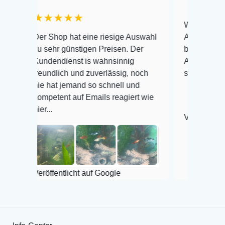
★★★★★
Warenanlieferung Top
Der Shop hat eine riesige Auswahl
Auswahl plus gesundh
zu sehr günstigen Preisen. Der
befinden der Fische e
Kundendienst is wahnsinnig
Alles ist quick lebend
reundlich und zuverlässig, noch
super Zustand. Gerne
nie hat jemand so schnell und
kompetent auf Emails reagiert wie
ier...
Veröffentlicht auf Goo
eröffentlicht auf Google