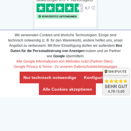
Wir verwenden Cookies und ähnliche Technologien. Einige sind
technisch notwendig (z. B. für den Warenkorb), andere helfen uns, unser
Angebot zu verbessern. Mit Ihrer Einwilligung dürfen wir außerdem
Ihre
Daten für die Personalisierung von Anzeigen
nutzen und an Partner
Daten­schutz­erklärung
wie
Google
übermitteln.
Widerrufs­recht /Widerrufs­formular
Wie Google Informationen von Websites nutzt (Partner-Sites)
·
Google Privacy & Terms
·
Zu unseren Datenschutzbestimmungen
AGB & Info
Impressum
Kundenbewertungen
Nur technisch notwendige
Konfigurieren
Umwelt und Entsorgung
SEHR GUT
Alle Cookies akzeptieren
4.78 / 5.00
Vertrag widerrufen
* Alle Preise inkl. ges. MwSt. zzgl.
Versandkosten
Zierfische, Garnelen, Krebse, Wasserschnecken (Wirbellose),
Aquarienpflanzen & Aquarium-Zubehör preiswert online kaufen.