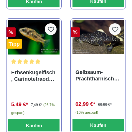
Kaufen
Kaufen
%
%
Tipp
Durchschnittliche Bewertung von 5 von 5 Sternen
Gelbsaum-
Erbsenkugelfisch
Prachtharnischw
, Carinotetraodon
els, L81,
travancoricus
Baryancistrus
(Minifisch)
spec., 6-8 cm
62,99 €*
5,49 €*
69,99 €*
7,49 €*
(26.7%
(10% gespart)
gespart)
Kaufen
Kaufen