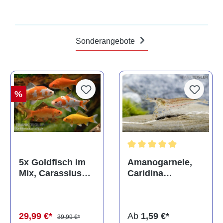
Sonderangebote
%
Durchschnittliche Bewertun
Amanogarnele,
5x Goldfisch im
Caridina
Mix, Carassius
multidentata
auratus
(Kaltwasser)
Ab
1,59 €*
29,99 €*
39,99 €*