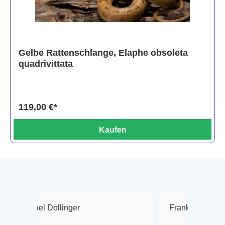
Gelbe Rattenschlange, Elaphe obsoleta
quadrivittata
119,00 €*
Kaufen
Dollinger
Frank Hackmayer
★