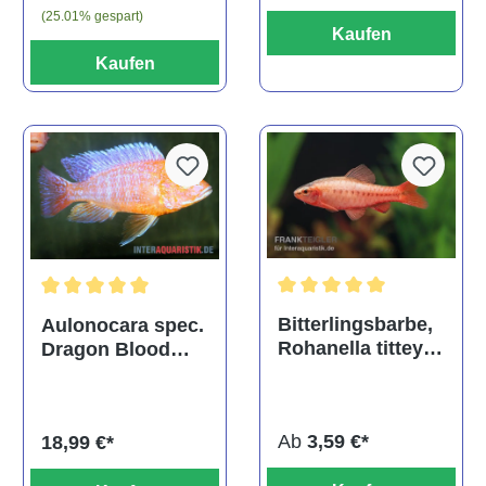
(25.01% gespart)
Kaufen
Kaufen
Durchschnittliche Bewertu
Durchschnittliche Bewertung von 5 von 5 Sternen
Bitterlingsbarbe,
Aulonocara spec.
Rohanella titteya,
Dragon Blood
ehem. Puntius
albino, DNZ
titteya
Ab
3,59 €*
18,99 €*