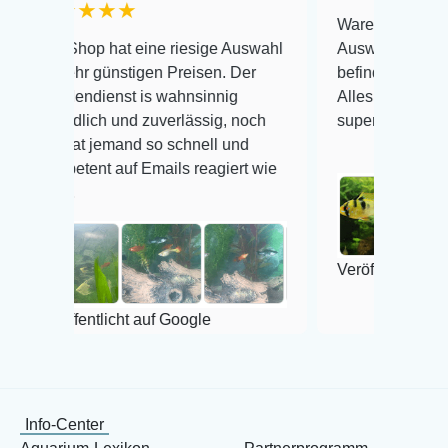
★★★
Warenanlieferung Top und d
p hat eine riesige Auswahl
Auswahl plus gesundheitlic
 günstigen Preisen. Der
befinden der Fische einwand
ienst is wahnsinnig
Alles ist quick lebendig und 
ich und zuverlässig, noch
super Zustand. Gerne wiede
 jemand so schnell und
nt auf Emails reagiert wie
Veröffentlicht auf Google
ntlicht auf Google
Info-Center