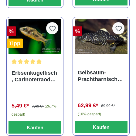
%
%
Tipp
Durchschnittliche Bewertung von 5 von 5 Sternen
Gelbsaum-
Erbsenkugelfisch
Prachtharnischw
, Carinotetraodon
els, L81,
travancoricus
Baryancistrus
(Minifisch)
spec., 6-8 cm
62,99 €*
5,49 €*
69,99 €*
7,49 €*
(26.7%
(10% gespart)
gespart)
Kaufen
Kaufen