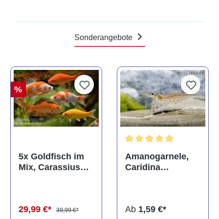
Sonderangebote
%
Durchschnittliche Bewertun
Amanogarnele,
5x Goldfisch im
Caridina
Mix, Carassius
multidentata
auratus
(Kaltwasser)
Ab
1,59 €*
29,99 €*
39,99 €*