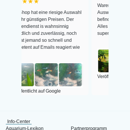
★★★
Warenanlieferung Top und di
p hat eine riesige Auswahl
Auswahl plus gesundheitlich
 günstigen Preisen. Der
befinden der Fische einwandf
ienst is wahnsinnig
Alles ist quick lebendig und 
ch und zuverlässig, noch
super Zustand. Gerne wieder
 jemand so schnell und
nt auf Emails reagiert wie
Veröffentlicht auf Google
tlicht auf Google
Info-Center
Aquarium-Lexikon
Partnerprogramm