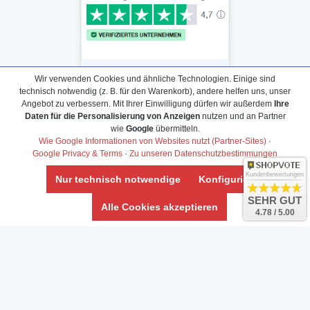
Wir verwenden Cookies und ähnliche Technologien. Einige sind
technisch notwendig (z. B. für den Warenkorb), andere helfen uns, unser
Angebot zu verbessern. Mit Ihrer Einwilligung dürfen wir außerdem
Ihre
Daten für die Personalisierung von Anzeigen
nutzen und an Partner
Daten­schutz­erklärung
wie
Google
übermitteln.
Widerrufs­recht /Widerrufs­formular
Wie Google Informationen von Websites nutzt (Partner-Sites)
·
Google Privacy & Terms
·
Zu unseren Datenschutzbestimmungen
AGB & Info
Impressum
Kundenbewertungen
Nur technisch notwendige
Konfigurieren
Umwelt und Entsorgung
SEHR GUT
Alle Cookies akzeptieren
4.78 / 5.00
Vertrag widerrufen
* Alle Preise inkl. ges. MwSt. zzgl.
Versandkosten
Zierfische, Garnelen, Krebse, Wasserschnecken (Wirbellose),
Aquarienpflanzen & Aquarium-Zubehör preiswert online kaufen.
© Copyright 2024 Interaquaristik.de Shop, Aquarium und