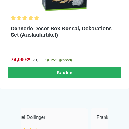
Durchschnittliche Bewertung von 5 von 5 Sternen
Dennerle Decor Box Bonsai, Dekorations-
Set (Auslaufartikel)
74,99 €*
79,99 €*
(6.25% gespart)
Kaufen
Dollinger
Frank Hackmayer
★