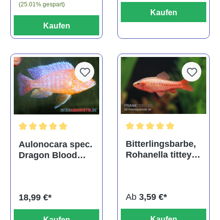
(25.01% gespart)
Kaufen
Kaufen
Durchschnittliche Bewertu
Durchschnittliche Bewertung von 5 von 5 Sternen
Bitterlingsbarbe,
Aulonocara spec.
Rohanella titteya,
Dragon Blood
ehem. Puntius
albino, DNZ
titteya
Ab
3,59 €*
18,99 €*
Kaufen
Kaufen