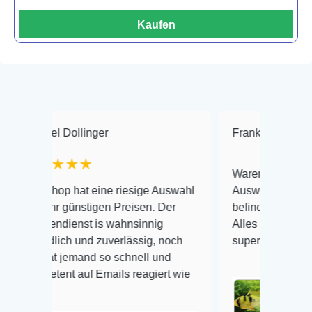
Kaufen
 Dollinger
Frank Hackmayer
★
★★★
Warenanlieferung Top und 
op hat eine riesige Auswahl
Auswahl plus gesundheitli
r günstigen Preisen. Der
befinden der Fische einwand
dienst is wahnsinnig
Alles ist quick lebendig und
lich und zuverlässig, noch
super Zustand. Gerne wied
t jemand so schnell und
ent auf Emails reagiert wie