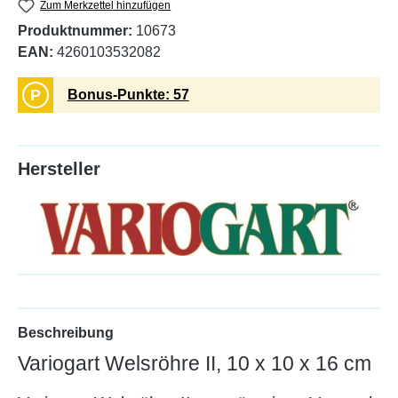
Zum Merkzettel hinzufügen
Produktnummer:
10673
EAN:
4260103532082
P
Bonus-Punkte: 57
Hersteller
Beschreibung
Variogart Welsröhre II, 10 x 10 x 16 cm