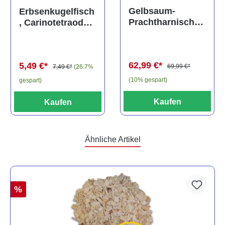
Durchschnittliche Bewertung von 5 von 5 Sternen
Gelbsaum-
Erbsenkugelfisch
Prachtharnischw
, Carinotetraodon
els, L81,
travancoricus
Baryancistrus
(Minifisch)
spec., 6-8 cm
62,99 €*
5,49 €*
69,99 €*
7,49 €*
(26.7%
(10% gespart)
gespart)
Kaufen
Kaufen
Ähnliche Artikel
%