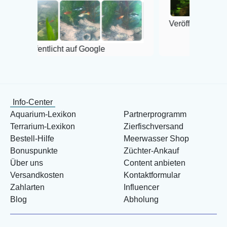
Veröffentlicht auf Google
entlicht auf Google
Info-Center
Aquarium-Lexikon
Partnerprogramm
Terrarium-Lexikon
Zierfischversand
Bestell-Hilfe
Meerwasser Shop
Bonuspunkte
Züchter-Ankauf
Über uns
Content anbieten
Versandkosten
Kontaktformular
Zahlarten
Influencer
Blog
Abholung