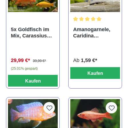
Durchschnittliche Bewertun
Amanogarnele,
5x Goldfisch im
Caridina
Mix, Carassius
multidentata
auratus
(Kaltwasser)
Ab
1,59 €*
29,99 €*
39,99 €*
(25.01% gespart)
Kaufen
Kaufen