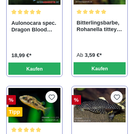
Durchschnittliche Bewertu
Durchschnittliche Bewertung von 5 von 5 Sternen
Bitterlingsbarbe,
Aulonocara spec.
Rohanella titteya,
Dragon Blood
ehem. Puntius
albino, DNZ
titteya
Ab
3,59 €*
18,99 €*
Kaufen
Kaufen
%
%
Tipp