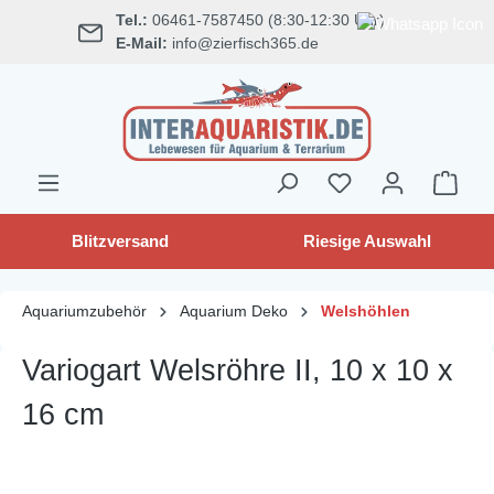
Tel.:
06461-7587450 (8:30-12:30 Uhr)
alt springen
E-Mail:
info@zierfisch365.de
Blitzversand
Riesige Auswahl
Aquariumzubehör
Aquarium Deko
Welshöhlen
Variogart Welsröhre II, 10 x 10 x
16 cm