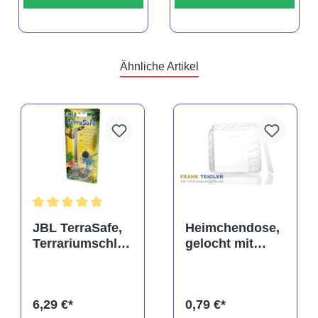
Ähnliche Artikel
rtung von 5 von 5 Sternen
Durchschnittliche Bewertung von 5 von 5 Sternen
JBL TerraSafe,
Heimchendose,
Terrariumschlos
gelocht mit
s
Deckel
6,29 €*
0,79 €*