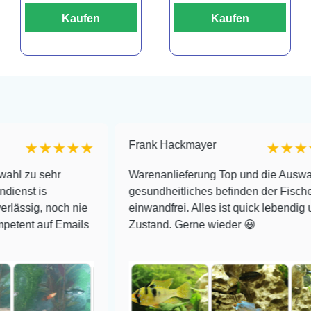
Kaufen
Kaufen
Frank Hackmayer
★★★
★★★★
r
Warenanlieferung Top und die Auswahl plus
gesundheitliches befinden der Fische
ch nie
einwandfrei. Alles ist quick lebendig und im supe
 Emails
Zustand. Gerne wieder 😃