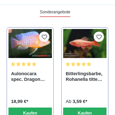
Sonderangebote
tung von 4.9 von 5 Sternen
Durchschnittliche Bewertung von 5 von 5 Sternen
Durchschnittliche Bewertu
Aulonocara
Bitterlingsbarbe,
spec. Dragon
Rohanella titteya,
Blood albino,
ehem. Puntius
DNZ
titteya
18,99 €*
Ab
3,59 €*
Kaufen
Kaufen