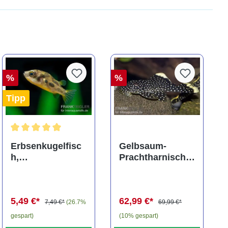
%
%
Tipp
ng von 5 von 5 Sternen
Durchschnittliche Bewertung von 5 von 5 Sternen
Erbsenkugelfisc
Gelbsaum-
h,
Prachtharnischw
Carinotetraodon
els, L81,
travancoricus
Baryancistrus
(Minifisch)
spec., 6-8 cm
5,49 €*
62,99 €*
7,49 €*
(26.7%
69,99 €*
gespart)
(10% gespart)