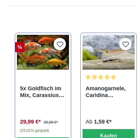
%
Durchschnittliche Bewer
5x Goldfisch im
Amanogarnele,
Mix, Carassius
Caridina
auratus
multidentata
(Kaltwasser)
29,99 €*
Ab
1,59 €*
39,99 €*
(25.01% gespart)
Kaufen