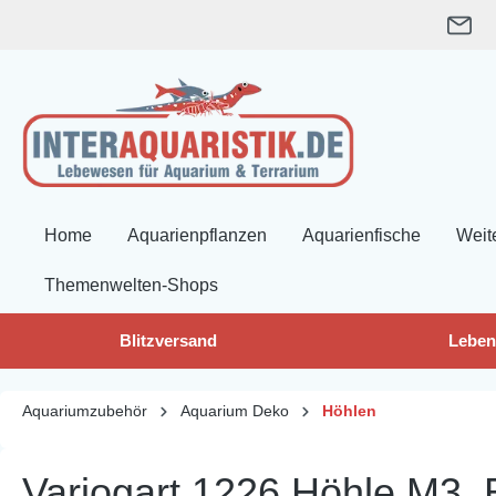
springen
Zur Hauptnavigation springen
Home
Aquarienpflanzen
Aquarienfische
Weit
Themenwelten-Shops
Blitzversand
Leben
Aquariumzubehör
Aquarium Deko
Höhlen
Variogart 1226 Höhle M3, 