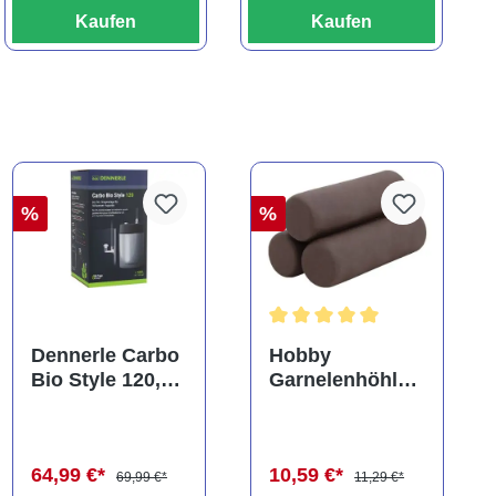
Kaufen
Kaufen
%
%
Durchschnittliche Bewertung
Dennerle Carbo
Hobby
Bio Style 120,
Garnelenhöhle
CO2 für
Crab Pyramid,
Aquarien bis
dark, 9 × 9 × 8
120 Liter
cm (41643)
64,99 €*
10,59 €*
69,99 €*
11,29 €*