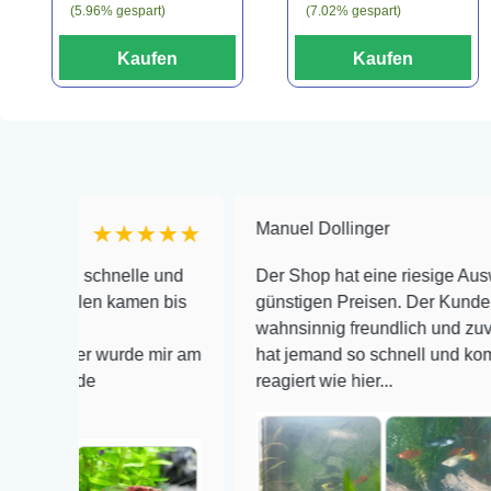
(5.96% gespart)
(7.02% gespart)
Kaufen
Kaufen
Manuel Dollinger
★★★★★
★★
schnelle und
Der Shop hat eine riesige Auswahl zu seh
en kamen bis
günstigen Preisen. Der Kundendienst is
wahnsinnig freundlich und zuverlässig, no
r wurde mir am
hat jemand so schnell und kompetent auf
e
reagiert wie hier...