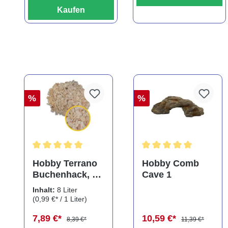
Kaufen
%
%
Durchschnittliche Bewertung von 5 von 5 Sternen
Durchschnittliche Bewe
Hobby Terrano
Hobby Comb
Buchenhack, 8
Cave 1
Liter
Inhalt:
8 Liter
(0,99 €* / 1 Liter)
7,89 €*
10,59 €*
8,39 €*
11,39 €*