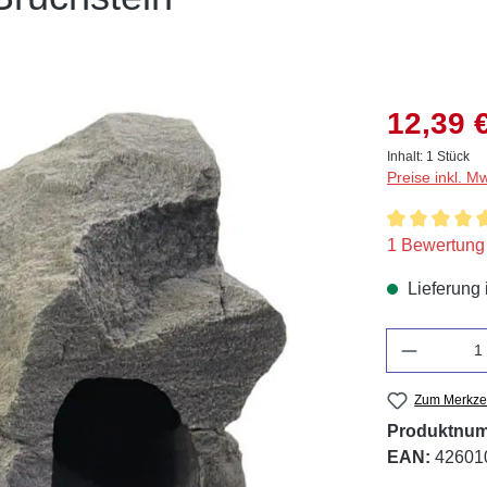
12,39 
Inhalt:
1 Stück
Preise inkl. M
Durchschnitt
1 Bewertung
Lieferung 
Anzahl
Zum Merkzet
Produktnu
EAN:
42601