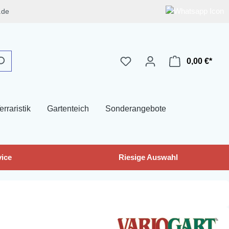
.de
0,00 €*
erraristik
Gartenteich
Sonderangebote
ice
Riesige Auswahl