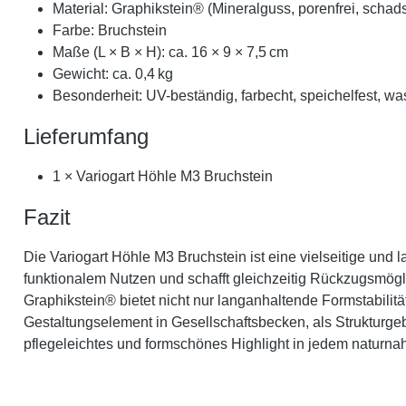
Material: Graphikstein® (Mineralguss, porenfrei, schadst
Farbe: Bruchstein
Maße (L × B × H): ca. 16 × 9 × 7,5 cm
Gewicht: ca. 0,4 kg
Besonderheit: UV-beständig, farbecht, speichelfest, wa
Lieferumfang
1 × Variogart Höhle M3 Bruchstein
Fazit
Die Variogart Höhle M3 Bruchstein ist eine vielseitige und l
funktionalem Nutzen und schafft gleichzeitig Rückzugsmögl
Graphikstein® bietet nicht nur langanhaltende Formstabilit
Gestaltungselement in Gesellschaftsbecken, als Strukturge
pflegeleichtes und formschönes Highlight in jedem naturnah