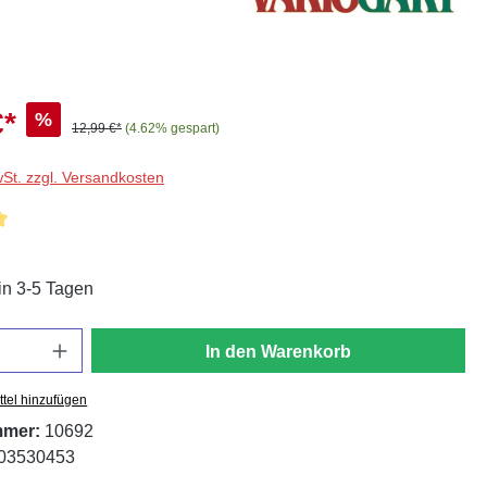
€*
%
12,99 €*
(4.62% gespart)
wSt. zzgl. Versandkosten
liche Bewertung von 5 von 5 Sternen
in 3-5 Tagen
In den Warenkorb
tel hinzufügen
mmer:
10692
03530453