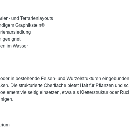
rien- und Terrarienlayouts
ändigem Graphikstein®
erienansiedlung
n geeignet
men im Wasser
ert oder in bestehende Felsen- und Wurzelstrukturen eingebunde
n. Die strukturierte Oberfläche bietet Halt für Pflanzen und s
koelement vielseitig einsetzen, etwa als Kletterstruktur oder Rüc
inigen.
arium