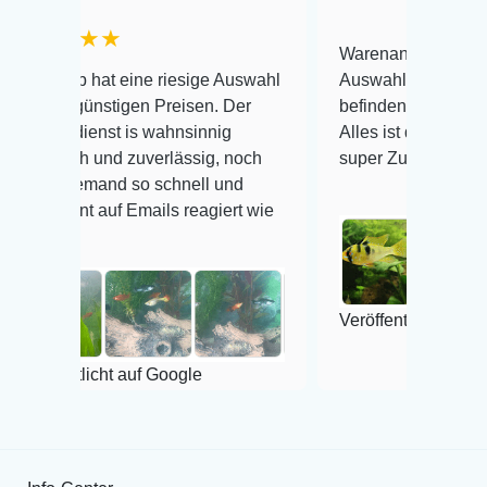
★
Warenanlieferung Top und die
at eine riesige Auswahl
Auswahl plus gesundheitliches
stigen Preisen. Der
befinden der Fische einwandfrei
st is wahnsinnig
Alles ist quick lebendig und im
und zuverlässig, noch
super Zustand. Gerne wieder 😃
and so schnell und
uf Emails reagiert wie
Veröffentlicht auf Google
cht auf Google