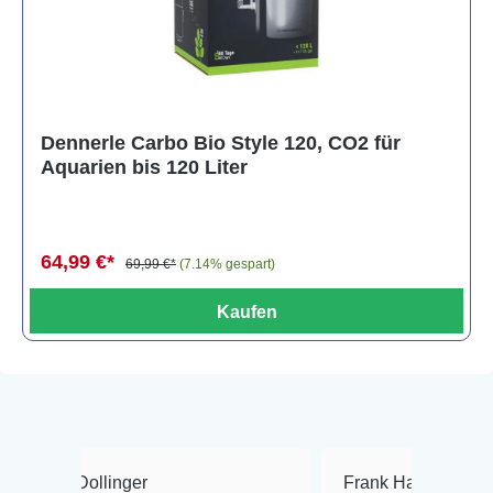
Dennerle Carbo Bio Style 120, CO2 für
Aquarien bis 120 Liter
64,99 €*
69,99 €*
(7.14% gespart)
Kaufen
linger
Frank Hackmayer
★★