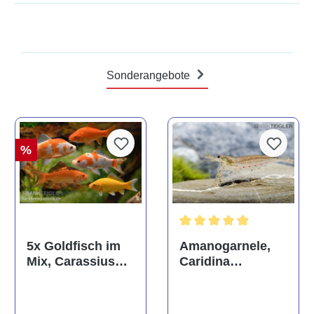
Sonderangebote
%
Durchschnittliche Bewertun
Amanogarnele,
5x Goldfisch im
Caridina
Mix, Carassius
multidentata
auratus
(Kaltwasser)