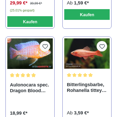
Ab
1,59 €*
29,99 €*
39,99 €*
(25.01% gespart)
Kaufen
Kaufen
Durchschnittliche Bewertu
Durchschnittliche Bewertung von 5 von 5 Sternen
Bitterlingsbarbe,
Aulonocara spec.
Rohanella titteya,
Dragon Blood
ehem. Puntius
albino, DNZ
titteya
Ab
3,59 €*
18,99 €*