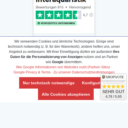
Wir verwenden Cookies und ähnliche Technologien. Einige sind
technisch notwendig (z. B. für den Warenkorb), andere helfen uns, unser
Angebot zu verbessern. Mit Ihrer Einwilligung dürfen wir außerdem
Ihre
Daten für die Personalisierung von Anzeigen
nutzen und an Partner
Daten­schutz­erklärung
wie
Google
übermitteln.
Widerrufs­recht /Widerrufs­formular
Wie Google Informationen von Websites nutzt (Partner-Sites)
·
Google Privacy & Terms
·
Zu unseren Datenschutzbestimmungen
AGB & Info
Impressum
Kundenbewertungen
Nur technisch notwendige
Konfigurieren
Umwelt und Entsorgung
SEHR GUT
Alle Cookies akzeptieren
4.78 / 5.00
Vertrag widerrufen
* Alle Preise inkl. ges. MwSt. zzgl.
Versandkosten
Zierfische, Garnelen, Krebse, Wasserschnecken (Wirbellose),