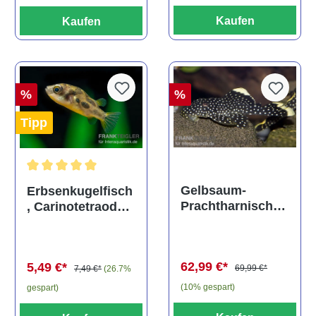
Kaufen
Kaufen
%
%
Tipp
Durchschnittliche Bewertung von 5 von 5 Sternen
Gelbsaum-
Erbsenkugelfisch
Prachtharnischw
, Carinotetraodon
els, L81,
travancoricus
Baryancistrus
(Minifisch)
spec., 6-8 cm
62,99 €*
5,49 €*
69,99 €*
7,49 €*
(26.7%
(10% gespart)
gespart)