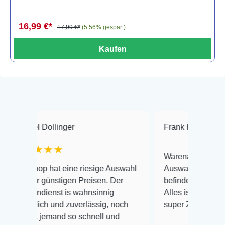
16,99 €*
17,99 €*
(5.56% gespart)
Kaufen
ollinger
Frank Hackmayer
★★
★★
Warenanlieferung Top und di
 hat eine riesige Auswahl
Auswahl plus gesundheitlich
günstigen Preisen. Der
befinden der Fische einwandfr
enst is wahnsinnig
Alles ist quick lebendig und i
ch und zuverlässig, noch
super Zustand. Gerne wieder
jemand so schnell und