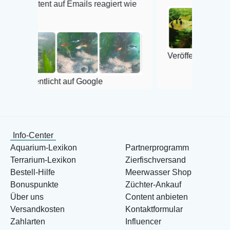
t auf Emails reagiert wie
Veröffentlicht auf Google
tlicht auf Google
Info-Center
Aquarium-Lexikon
Partnerprogramm
Terrarium-Lexikon
Zierfischversand
Bestell-Hilfe
Meerwasser Shop
Bonuspunkte
Züchter-Ankauf
Über uns
Content anbieten
Versandkosten
Kontaktformular
Zahlarten
Influencer