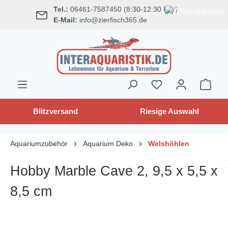
Tel.:
06461-7587450 (8:30-12:30 Uhr)
alt springen
E-Mail:
info@zierfisch365.de
Blitzversand
Riesige Auswahl
Aquariumzubehör
Aquarium Deko
Welshöhlen
Hobby Marble Cave 2, 9,5 x 5,5 x
8,5 cm