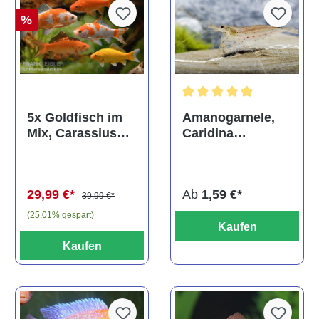
%
Durchschnittliche Bewertun
Amanogarnele,
5x Goldfisch im
Caridina
Mix, Carassius
multidentata
auratus
(Kaltwasser)
Ab
1,59 €*
29,99 €*
39,99 €*
(25.01% gespart)
Kaufen
Kaufen