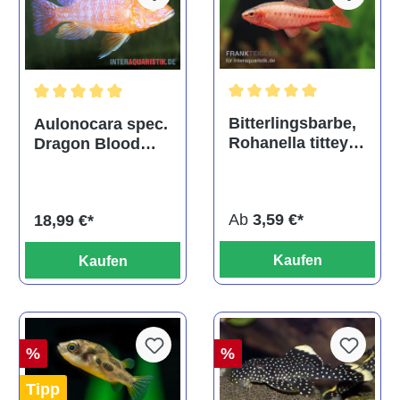
Durchschnittliche Bewertu
Durchschnittliche Bewertung von 5 von 5 Sternen
Bitterlingsbarbe,
Aulonocara spec.
Rohanella titteya,
Dragon Blood
ehem. Puntius
albino, DNZ
titteya
Ab
3,59 €*
18,99 €*
Kaufen
Kaufen
%
%
Tipp