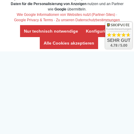
Daten für die Personalisierung von Anzeigen
nutzen und an Partner
Daten­schutz­erklärung
wie
Google
übermitteln.
Widerrufs­recht /Widerrufs­formular
Wie Google Informationen von Websites nutzt (Partner-Sites)
·
Google Privacy & Terms
·
Zu unseren Datenschutzbestimmungen
AGB & Info
Impressum
Kundenbewertungen
Nur technisch notwendige
Konfigurieren
Umwelt und Entsorgung
SEHR GUT
Alle Cookies akzeptieren
4.78 / 5.00
Vertrag widerrufen
* Alle Preise inkl. ges. MwSt. zzgl.
Versandkosten
Zierfische, Garnelen, Krebse, Wasserschnecken (Wirbellose),
Aquarienpflanzen & Aquarium-Zubehör preiswert online kaufen.
© Copyright 2024 Interaquaristik.de Shop, Aquarium und
Gartenteich Shop. Alle Rechte vorbehalten.