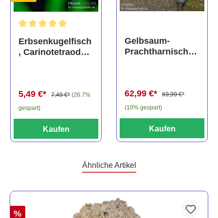
Durchschnittliche Bewertung von 5 von 5 Sternen
Gelbsaum-
Erbsenkugelfisch
Prachtharnischw
, Carinotetraodon
els, L81,
travancoricus
Baryancistrus
(Minifisch)
spec., 6-8 cm
62,99 €*
5,49 €*
69,99 €*
7,49 €*
(26.7%
(10% gespart)
gespart)
Kaufen
Kaufen
Ähnliche Artikel
%