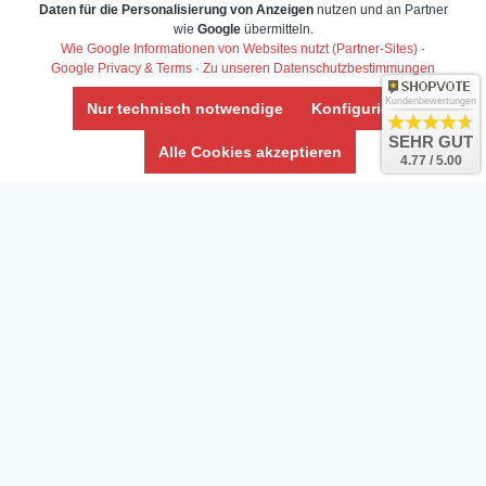
Daten für die Personalisierung von Anzeigen
nutzen und an Partner
Daten­schutz­erklärung
wie
Google
übermitteln.
Widerrufs­recht /Widerrufs­formular
Wie Google Informationen von Websites nutzt (Partner-Sites)
·
Google Privacy & Terms
·
Zu unseren Datenschutzbestimmungen
AGB & Info
Impressum
Kundenbewertungen
Nur technisch notwendige
Konfigurieren
Umwelt und Entsorgung
SEHR GUT
Alle Cookies akzeptieren
4.77 / 5.00
Vertrag widerrufen
* Alle Preise inkl. ges. MwSt. zzgl.
Versandkosten
Zierfische, Garnelen, Krebse, Wasserschnecken (Wirbellose),
Aquarienpflanzen & Aquarium-Zubehör preiswert online kaufen.
© Copyright 2024 Interaquaristik.de Shop, Aquarium und
Gartenteich Shop. Alle Rechte vorbehalten.