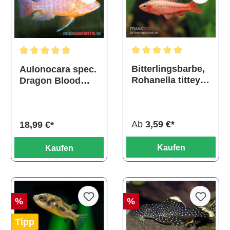
Durchschnittliche Bewertu
Durchschnittliche Bewertung von 5 von 5 Sternen
Bitterlingsbarbe,
Aulonocara spec.
Rohanella titteya,
Dragon Blood
ehem. Puntius
albino, DNZ
titteya
Ab
3,59 €*
18,99 €*
Kaufen
Kaufen
%
%
Tipp