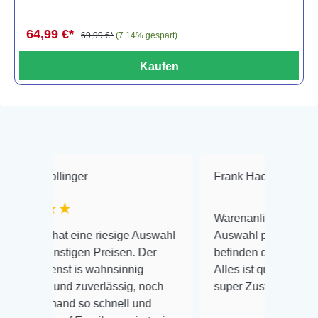
64,99 €*
69,99 €*
(7.14% gespart)
Kaufen
ollinger
Frank Hackmayer
★★
★★
Warenanlieferung Top und die
hat eine riesige Auswahl
Auswahl plus gesundheitliche
ünstigen Preisen. Der
befinden der Fische einwandfr
enst is wahnsinnig
Alles ist quick lebendig und im
h und zuverlässig, noch
super Zustand. Gerne wieder 
emand so schnell und