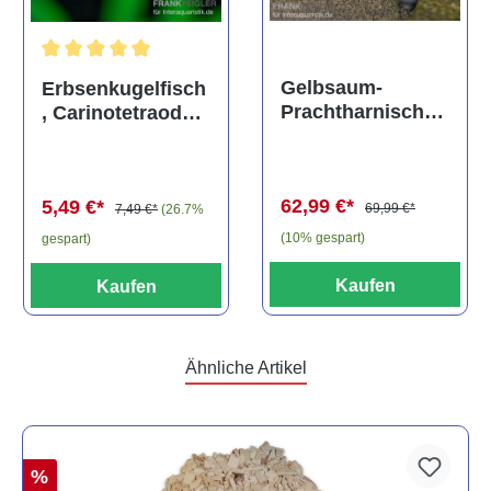
Durchschnittliche Bewertung von 5 von 5 Sternen
Gelbsaum-
Erbsenkugelfisch
Prachtharnischw
, Carinotetraodon
els, L81,
travancoricus
Baryancistrus
(Minifisch)
spec., 6-8 cm
62,99 €*
5,49 €*
69,99 €*
7,49 €*
(26.7%
(10% gespart)
gespart)
Kaufen
Kaufen
Ähnliche Artikel
%