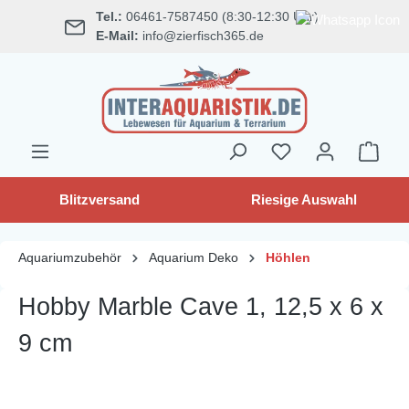
Tel.:
06461-7587450 (8:30-12:30 Uhr)
alt springen
E-Mail:
info@zierfisch365.de
Blitzversand
Riesige Auswahl
Aquariumzubehör
Aquarium Deko
Höhlen
Hobby Marble Cave 1, 12,5 x 6 x
9 cm