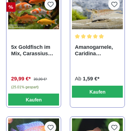
%
Durchschnittliche Bewertun
Amanogarnele,
5x Goldfisch im
Caridina
Mix, Carassius
multidentata
auratus
(Kaltwasser)
Ab
1,59 €*
29,99 €*
39,99 €*
(25.01% gespart)
Kaufen
Kaufen