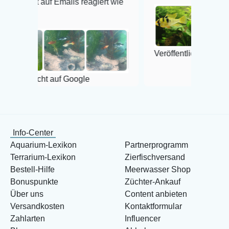
 auf Emails reagiert wie
Veröffentlicht auf Google
licht auf Google
Info-Center
Aquarium-Lexikon
Partnerprogramm
Terrarium-Lexikon
Zierfischversand
Bestell-Hilfe
Meerwasser Shop
Bonuspunkte
Züchter-Ankauf
Über uns
Content anbieten
Versandkosten
Kontaktformular
Zahlarten
Influencer