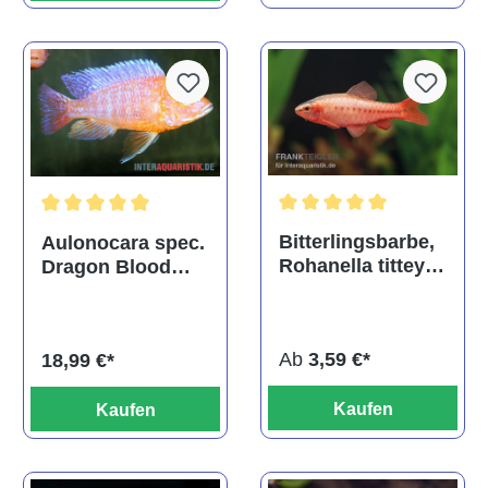
Durchschnittliche Bewertu
Durchschnittliche Bewertung von 5 von 5 Sternen
Bitterlingsbarbe,
Aulonocara spec.
Rohanella titteya,
Dragon Blood
ehem. Puntius
albino, DNZ
titteya
Ab
3,59 €*
18,99 €*
Kaufen
Kaufen