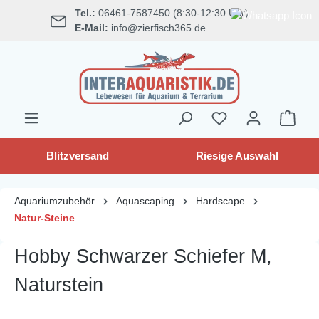
Tel.:
06461-7587450 (8:30-12:30 Uhr)
alt springen
E-Mail:
info@zierfisch365.de
Blitzversand
Riesige Auswahl
Aquariumzubehör
Aquascaping
Hardscape
Natur-Steine
Hobby Schwarzer Schiefer M,
Naturstein