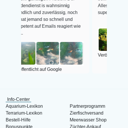
dienst is wahnsinnig
Alles ist quick lebendig und
lich und zuverlässig, noch
super Zustand. Gerne wied
t jemand so schnell und
ent auf Emails reagiert wie
Veröffentlicht auf Google
entlicht auf Google
Info-Center
Aquarium-Lexikon
Partnerprogramm
Terrarium-Lexikon
Zierfischversand
Bestell-Hilfe
Meerwasser Shop
Bonuspunkte
Züchter-Ankauf