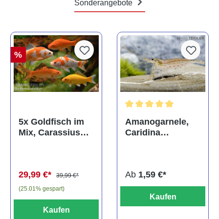
Sonderangebote
%
Durchschnittliche Bewertun
Amanogarnele,
5x Goldfisch im
Caridina
Mix, Carassius
multidentata
auratus
(Kaltwasser)
Ab
1,59 €*
29,99 €*
39,99 €*
(25.01% gespart)
Kaufen
Kaufen