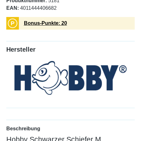
Produktnummer:
5181
EAN:
4011444406682
P
Bonus-Punkte: 20
Hersteller
Beschreibung
Hobby Schwarzer Schiefer M,