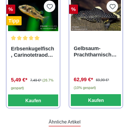
%
%
Tipp
Durchschnittliche Bewertung von 5 von 5 Sternen
Gelbsaum-
Erbsenkugelfisch
Prachtharnischw
, Carinotetraodon
els, L81,
travancoricus
Baryancistrus
(Minifisch)
spec., 6-8 cm
62,99 €*
5,49 €*
69,99 €*
7,49 €*
(26.7%
(10% gespart)
gespart)
Kaufen
Kaufen
Ähnliche Artikel