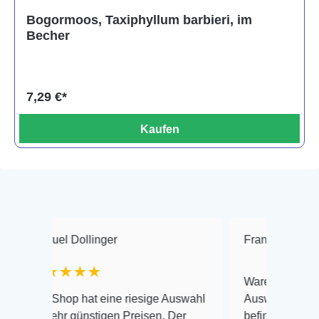
Durchschnittliche Bewertung von 5 von 5 Sternen
Bogormoos, Taxiphyllum barbieri, im
Becher
7,29 €*
Kaufen
 Dollinger
Frank Hackmayer
★
★★★
Warenanlieferung Top und 
op hat eine riesige Auswahl
Auswahl plus gesundheitli
r günstigen Preisen. Der
befinden der Fische einwand