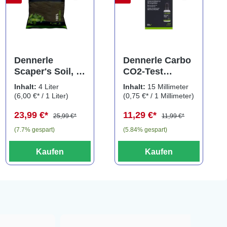
Dennerle
Dennerle Carbo
Scaper's Soil, 4
CO2-Test
Liter
Indicator,
Inhalt:
4 Liter
Inhalt:
15 Millimeter
Indikatorlösung
(6,00 €* / 1 Liter)
(0,75 €* / 1 Millimeter)
(Nachfüllpackun
23,99 €*
11,29 €*
g)
25,99 €*
11,99 €*
(7.7% gespart)
(5.84% gespart)
Kaufen
Kaufen