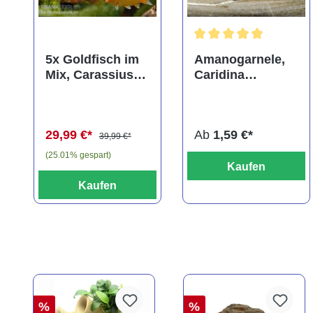
Durchschnittliche Bewer
5x Goldfisch im
Amanogarnele,
Mix, Carassius
Caridina
auratus
multidentata
(Kaltwasser)
29,99 €*
Ab
1,59 €*
39,99 €*
(25.01% gespart)
Kaufen
Kaufen
%
%