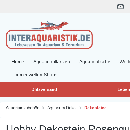
springen
Zur Hauptnavigation springen
Home
Aquarienpflanzen
Aquarienfische
Weit
Themenwelten-Shops
Blitzversand
Leben
Aquariumzubehör
Aquarium Deko
Dekosteine
Hobby Dekostein Rosenqua