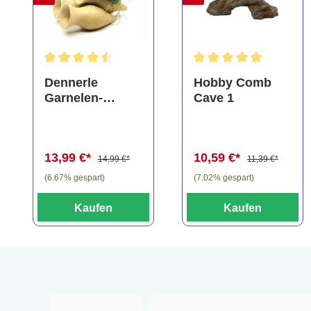
Durchschnittliche Bewertung von 4.5 von 5 Sternen
Durchschnittliche Bewe
Dennerle
Hobby Comb
Garnelen-
Cave 1
Amphore,
Anubias nana
"Bonsai" auf
13,99 €*
10,59 €*
3er Tonamphore
14,99 €*
11,39 €*
(6.67% gespart)
(7.02% gespart)
Kaufen
Kaufen