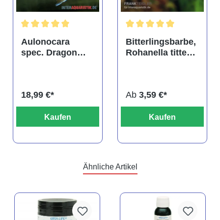
tung von 4.9 von 5 Sternen
Durchschnittliche Bewertung von 5 von 5 Sternen
Durchschnittliche Bewertu
Aulonocara
Bitterlingsbarbe,
spec. Dragon
Rohanella titteya,
Blood albino,
ehem. Puntius
DNZ
titteya
18,99 €*
Ab
3,59 €*
Kaufen
Kaufen
Ähnliche Artikel