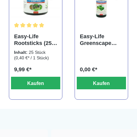
rtung von 5 von 5 Sternen
Durchschnittliche Bewertung von 5 von 5 Sternen
Easy-Life
Easy-Life
Rootsticks (25
Greenscape
Sticks)
Pflanzendünger
Inhalt:
25 Stück
(0,40 €* / 1 Stück)
9,99 €*
0,00 €*
Kaufen
Kaufen