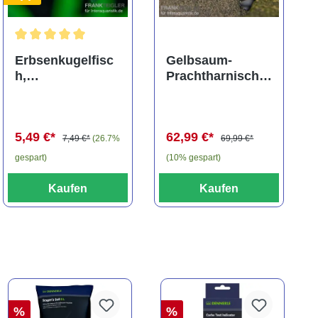
ng von 5 von 5 Sternen
Durchschnittliche Bewertung von 5 von 5 Sternen
Erbsenkugelfisc
Gelbsaum-
h,
Prachtharnischw
Carinotetraodon
els, L81,
travancoricus
Baryancistrus
(Minifisch)
spec., 6-8 cm
5,49 €*
62,99 €*
7,49 €*
(26.7%
69,99 €*
gespart)
(10% gespart)
Kaufen
Kaufen
%
%