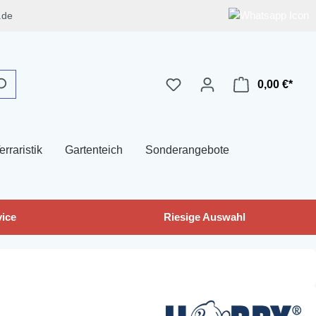
.de
0,00 €*
erraristik
Gartenteich
Sonderangebote
ice
Riesige Auswahl