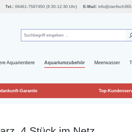
Tel.:
06461-7587450 (8:30-12:30 Uhr)
E-Mail:
info@zierfisch365
ere Aquarientiere
Aquariumzubehör
Meerwasser
T
dankunft-Garantie
Top-Kundenserv
rz, 4 Stück im Netz