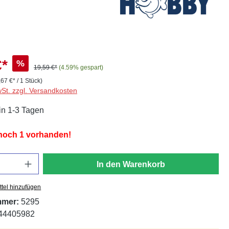
€*
%
19,59 €*
(4.59% gespart)
,67 €* / 1 Stück)
wSt. zzgl. Versandkosten
in 1-3 Tagen
 noch 1 vorhanden!
In den Warenkorb
tel hinzufügen
mmer:
5295
44405982