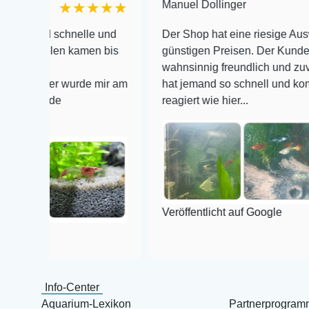
Manuel Dollinger
★★★★★
★
 schnelle und
Der Shop hat eine riesige Auswahl zu se
elen kamen bis
günstigen Preisen. Der Kundendienst is
wahnsinnig freundlich und zuverlässig, 
ier wurde mir am
hat jemand so schnell und kompetent au
de
reagiert wie hier...
Veröffentlicht auf Google
Info-Center
Aquarium-Lexikon
Partnerprogram