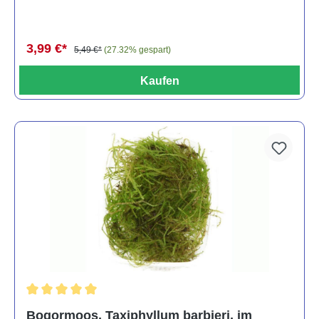
3,99 €*
5,49 €*
(27.32% gespart)
Kaufen
Durchschnittliche Bewertung von 5 von 5 Sternen
Bogormoos, Taxiphyllum barbieri, im