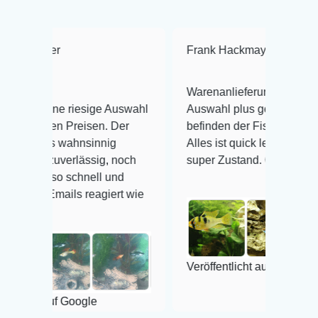
Frank Hackmayer
★★★★
Warenanlieferung Top und die
 riesige Auswahl
Auswahl plus gesundheitliches
 Preisen. Der
befinden der Fische einwandfrei.
wahnsinnig
Alles ist quick lebendig und im
erlässig, noch
super Zustand. Gerne wieder 😃
 schnell und
ls reagiert wie
Veröffentlicht auf Google
 Google