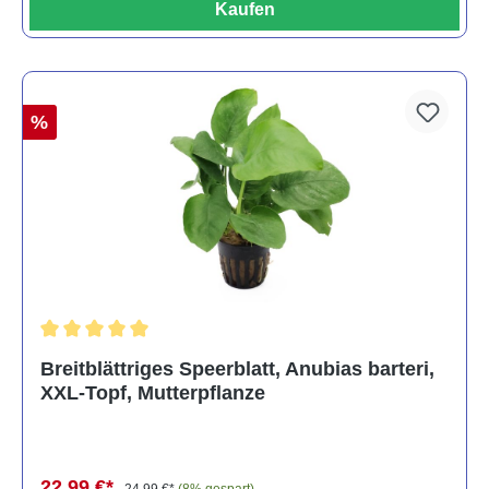
Kaufen
%
Durchschnittliche Bewertung von 5 von 5 Sternen
Breitblättriges Speerblatt, Anubias barteri,
XXL-Topf, Mutterpflanze
22,99 €*
24,99 €*
(8% gespart)