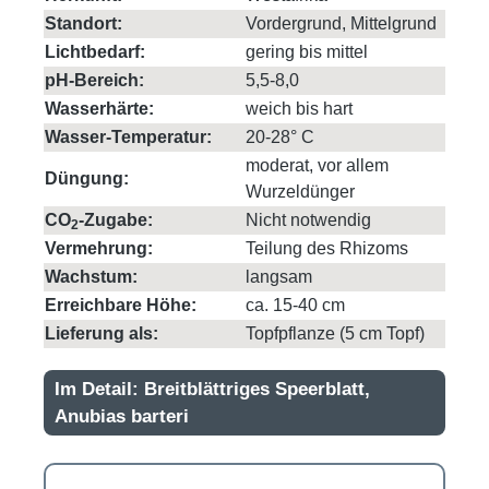
Standort:
Vordergrund, Mittelgrund
Lichtbedarf:
gering bis mittel
pH-Bereich:
5,5-8,0
Wasserhärte:
weich bis hart
Wasser-Temperatur:
20-28° C
moderat, vor allem
Düngung:
Wurzeldünger
CO
-Zugabe:
Nicht notwendig
2
Vermehrung:
Teilung des Rhizoms
Wachstum:
langsam
Erreichbare Höhe:
ca. 15-40 cm
Lieferung als:
Topfpflanze (5 cm Topf)
Im Detail: Breitblättriges Speerblatt,
Anubias barteri