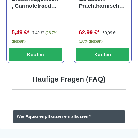
Prachtharnischw
, Carinotetraodon
els, L81,
travancoricus
Baryancistrus
(Minifisch)
spec., 6-8 cm
62,99 €*
5,49 €*
69,99 €*
7,49 €*
(26.7%
(10% gespart)
gespart)
Kaufen
Kaufen
Häufige Fragen (FAQ)
Wie Aquarienpflanzen einpflanzen?