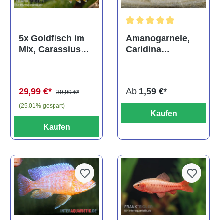
Durchschnittliche Bewertun
Amanogarnele,
5x Goldfisch im
Caridina
Mix, Carassius
multidentata
auratus
(Kaltwasser)
Ab
1,59 €*
29,99 €*
39,99 €*
(25.01% gespart)
Kaufen
Kaufen