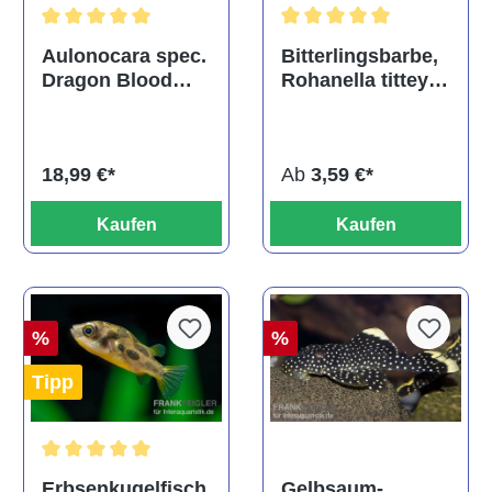
Durchschnittliche Bewertu
Durchschnittliche Bewertung von 5 von 5 Sternen
Bitterlingsbarbe,
Aulonocara spec.
Rohanella titteya,
Dragon Blood
ehem. Puntius
albino, DNZ
titteya
Ab
3,59 €*
18,99 €*
Kaufen
Kaufen
%
%
Tipp
Durchschnittliche Bewertung von 5 von 5 Sternen
Gelbsaum-
Erbsenkugelfisch