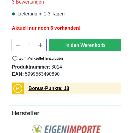
Durchschnittliche Bewertung von 5 von 5 Sternen
3 Bewertungen
Lieferung in 1-3 Tagen
Aktuell nur noch 6 vorhanden!
Anzahl
In den Warenkorb
Zum Merkzettel hinzufügen
Produktnummer:
3014
EAN:
5999563490890
P
Bonus-Punkte: 18
Hersteller