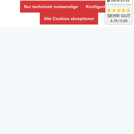
Kundenbewertungen
Nur technisch notwendige
Konfigurieren
SEHR GUT
Alle Cookies akzeptieren
4.78 / 5.00
Daten­schutz­erklärung
Widerrufs­recht /Widerrufs­formular
AGB & Info
Impressum
Umwelt und Entsorgung
Vertrag widerrufen