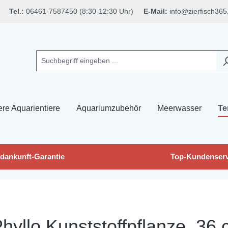
Tel.:
06461-7587450 (8:30-12:30 Uhr)
E-Mail:
info@zierfisch365
ere Aquarientiere
Aquariumzubehör
Meerwasser
Te
dankunft-Garantie
Top-Kundenserv
n
yllo Kunststoffpflanze, 36