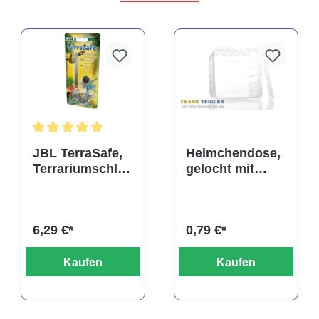
rtung von 5 von 5 Sternen
Durchschnittliche Bewertung von 5 von 5 Sternen
JBL TerraSafe,
Heimchendose,
Terrariumschlos
gelocht mit
s
Deckel
6,29 €*
0,79 €*
Kaufen
Kaufen