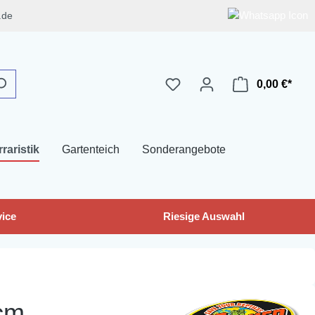
.de
0,00 €*
rraristik
Gartenteich
Sonderangebote
ice
Riesige Auswahl
 cm