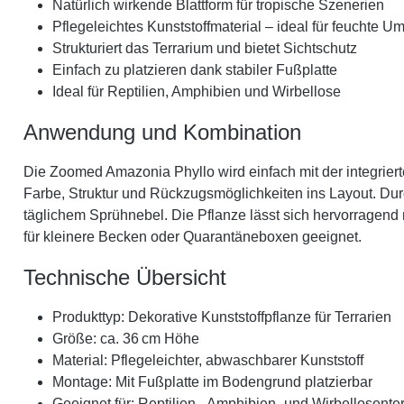
Natürlich wirkende Blattform für tropische Szenerien
Pflegeleichtes Kunststoffmaterial – ideal für feuchte
Strukturiert das Terrarium und bietet Sichtschutz
Einfach zu platzieren dank stabiler Fußplatte
Ideal für Reptilien, Amphibien und Wirbellose
Anwendung und Kombination
Die Zoomed Amazonia Phyllo wird einfach mit der integrierte
Farbe, Struktur und Rückzugsmöglichkeiten ins Layout. Durch
täglichem Sprühnebel. Die Pflanze lässt sich hervorragen
für kleinere Becken oder Quarantäneboxen geeignet.
Technische Übersicht
Produkttyp: Dekorative Kunststoffpflanze für Terrarien
Größe: ca. 36 cm Höhe
Material: Pflegeleichter, abwaschbarer Kunststoff
Montage: Mit Fußplatte im Bodengrund platzierbar
Geeignet für: Reptilien-, Amphibien- und Wirbellosenter