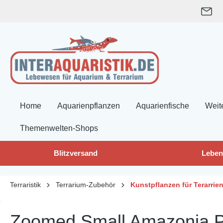
springen
Zur Hauptnavigation springen
Home
Aquarienpflanzen
Aquarienfische
Weit
Themenwelten-Shops
Blitzversand
Leben
Terraristik
Terrarium-Zubehör
Kunstpflanzen für Terarrie
Zoomed Small Amazonia Ph