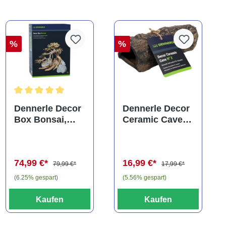
%
%
Durchschnittliche Bewertung von 5 von 5 Sternen
Dennerle Decor
Dennerle Decor
Box Bonsai,
Ceramic Cave
Dekorations-Set
N° 2
(Auslaufartikel)
(Auslaufartikel)
74,99 €*
16,99 €*
79,99 €*
17,99 €*
(6.25% gespart)
(5.56% gespart)
Kaufen
Kaufen