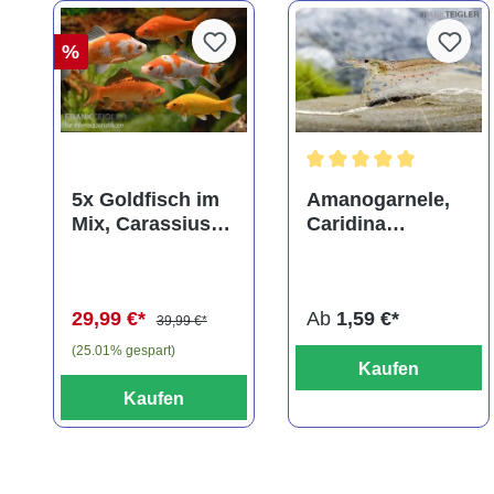
%
Durchschnittliche Bewer
5x Goldfisch im
Amanogarnele,
Mix, Carassius
Caridina
auratus
multidentata
(Kaltwasser)
29,99 €*
Ab
1,59 €*
39,99 €*
(25.01% gespart)
Kaufen
Kaufen