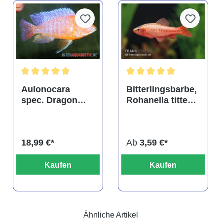
tung von 4.9 von 5 Sternen
Durchschnittliche Bewertung von 5 von 5 Sternen
Durchschnittliche Bewertu
Aulonocara
Bitterlingsbarbe,
spec. Dragon
Rohanella titteya,
Blood albino,
ehem. Puntius
DNZ
titteya
18,99 €*
Ab
3,59 €*
Kaufen
Kaufen
Ähnliche Artikel