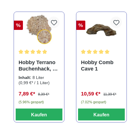
%
%
Durchschnittliche Bewertung von 5 von 5 Sternen
Durchschnittliche Bewe
Hobby Terrano
Hobby Comb
Buchenhack, 8
Cave 1
Liter
Inhalt:
8 Liter
(0,99 €* / 1 Liter)
7,89 €*
10,59 €*
8,39 €*
11,39 €*
(5.96% gespart)
(7.02% gespart)
Kaufen
Kaufen