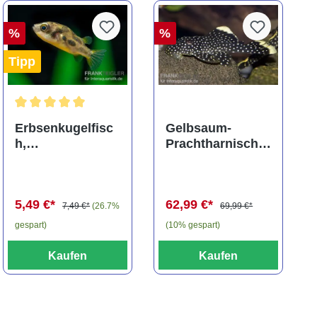
%
%
Tipp
ng von 5 von 5 Sternen
Durchschnittliche Bewertung von 5 von 5 Sternen
Erbsenkugelfisc
Gelbsaum-
h,
Prachtharnischw
Carinotetraodon
els, L81,
travancoricus
Baryancistrus
(Minifisch)
spec., 6-8 cm
5,49 €*
62,99 €*
7,49 €*
(26.7%
69,99 €*
gespart)
(10% gespart)
Kaufen
Kaufen