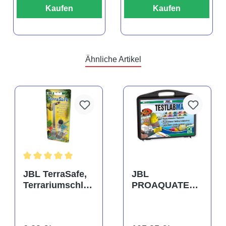
Kaufen
Kaufen
Ähnliche Artikel
rtung von 5 von 5 Sternen
Durchschnittliche Bewertung von 5 von 5 Sternen
JBL TerraSafe,
JBL
Terrariumschlos
PROAQUATEST
s
LAB Marin,
Testkoffer,
Wassertests für