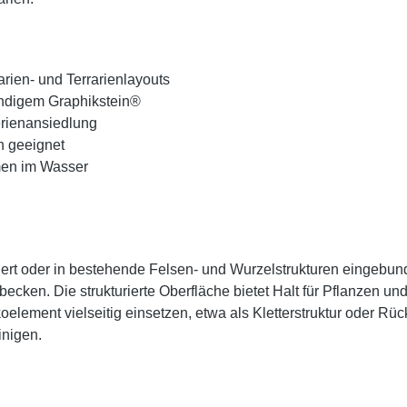
arien- und Terrarienlayouts
ändigem Graphikstein®
erienansiedlung
n geeignet
men im Wasser
tziert oder in bestehende Felsen- und Wurzelstrukturen eingeb
cken. Die strukturierte Oberfläche bietet Halt für Pflanzen un
koelement vielseitig einsetzen, etwa als Kletterstruktur oder Rüc
inigen.