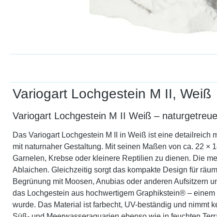
Variogart Lochgestein M II, Weiß
Variogart Lochgestein M II Weiß – naturgetreue
Das Variogart Lochgestein M II in Weiß ist eine detailreich
mit naturnaher Gestaltung. Mit seinen Maßen von ca. 22 × 
Garnelen, Krebse oder kleinere Reptilien zu dienen. Die me
Ablaichen. Gleichzeitig sorgt das kompakte Design für räum
Begrünung mit Moosen, Anubias oder anderen Aufsitzern und 
das Lochgestein aus hochwertigem Graphikstein® – einem pore
wurde. Das Material ist farbecht, UV-beständig und nimmt ke
Süß- und Meerwasseraquarien ebenso wie in feuchten Terra