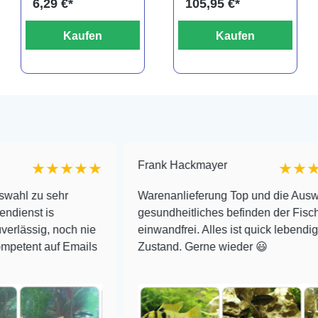
6,29 €*
105,95 €*
Meerwasser
Kaufen
Kaufen
Frank Hackmayer
★★★
★★★★
hr
Warenanlieferung Top und die Auswahl plus
gesundheitliches befinden der Fische
och nie
einwandfrei. Alles ist quick lebendig und im sup
 Emails
Zustand. Gerne wieder 😃