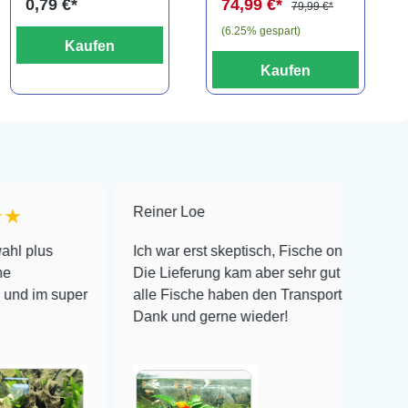
0,79 €*
74,99 €*
79,99 €*
(6.25% gespart)
Kaufen
Kaufen
Reiner Loe
★★★★★
Ich war erst skeptisch, Fische online zu bestellen!
Die Lieferung kam aber sehr gut verpackt an und
er
alle Fische haben den Transport überlebt! Vielen
Dank und gerne wieder!