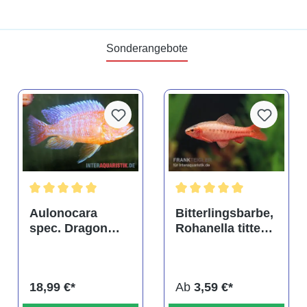
Sonderangebote
tung von 4.9 von 5 Sternen
Durchschnittliche Bewertung von 5 von 5 Sternen
Durchschnittliche Bewertu
Aulonocara
Bitterlingsbarbe,
spec. Dragon
Rohanella titteya,
Blood albino,
ehem. Puntius
DNZ
titteya
18,99 €*
Ab
3,59 €*