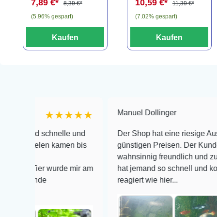
7,89 €*
10,59 €*
8,39 €*
11,39 €*
(5.96% gespart)
(7.02% gespart)
Kaufen
Kaufen
Manuel Dollinger
★★★★★
★★
 schnelle und
Der Shop hat eine riesige Auswahl zu se
len kamen bis
günstigen Preisen. Der Kundendienst is
wahnsinnig freundlich und zuverlässig, n
er wurde mir am
hat jemand so schnell und kompetent auf
de
reagiert wie hier...