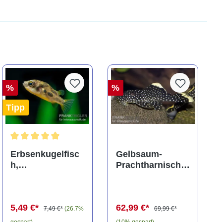
%
%
Tipp
ng von 5 von 5 Sternen
Durchschnittliche Bewertung von 5 von 5 Sternen
Erbsenkugelfisc
Gelbsaum-
h,
Prachtharnischw
Carinotetraodon
els, L81,
travancoricus
Baryancistrus
(Minifisch)
spec., 6-8 cm
5,49 €*
62,99 €*
7,49 €*
(26.7%
69,99 €*
gespart)
(10% gespart)