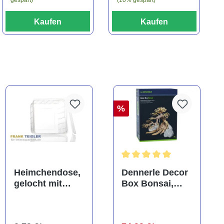
Kaufen
Kaufen
%
Durchschnittliche Bewertung
Heimchendose,
Dennerle Decor
gelocht mit
Box Bonsai,
Deckel
Dekorations-Set
(Auslaufartikel)