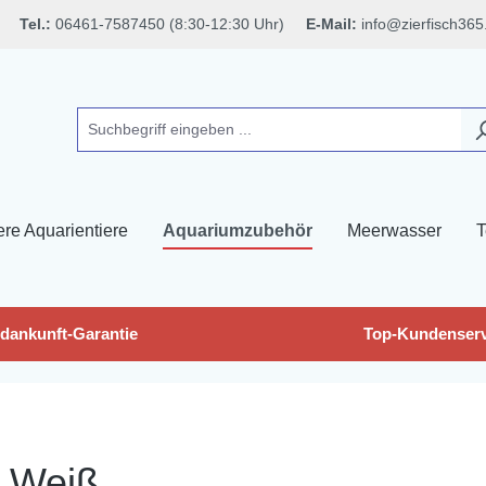
Tel.:
06461-7587450 (8:30-12:30 Uhr)
E-Mail:
info@zierfisch365
ere Aquarientiere
Aquariumzubehör
Meerwasser
T
dankunft-Garantie
Top-Kundenserv
, Weiß