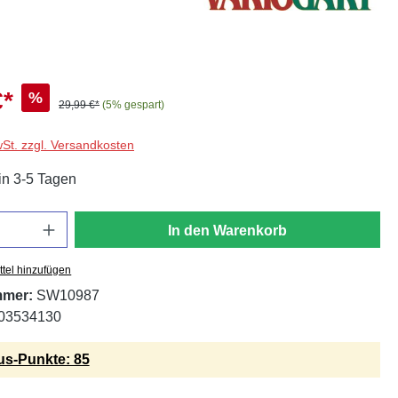
€*
%
29,99 €*
(5% gespart)
wSt. zzgl. Versandkosten
in 3-5 Tagen
In den Warenkorb
tel hinzufügen
mmer:
SW10987
03534130
s-Punkte: 85