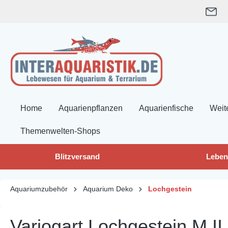
springen
Zur Hauptnavigation springen
Home
Aquarienpflanzen
Aquarienfische
Weit
Themenwelten-Shops
Blitzversand
Leben
Aquariumzubehör
Aquarium Deko
Lochgestein
Variogart Lochgestein M II