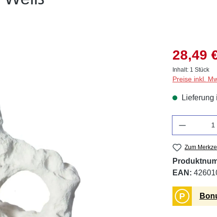
28,49 
Inhalt:
1 Stück
Preise inkl. M
Lieferung 
Anzahl
Zum Merkzet
Produktnu
EAN:
42601
P
Bonu