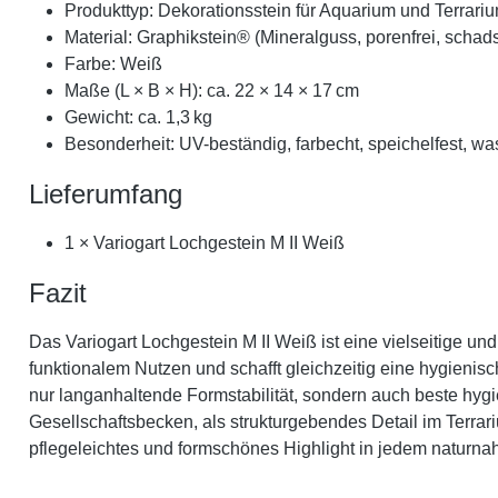
Produkttyp: Dekorationsstein für Aquarium und Terrari
Material: Graphikstein® (Mineralguss, porenfrei, schadst
Farbe: Weiß
Maße (L × B × H): ca. 22 × 14 × 17 cm
Gewicht: ca. 1,3 kg
Besonderheit: UV-beständig, farbecht, speichelfest, wa
Lieferumfang
1 × Variogart Lochgestein M II Weiß
Fazit
Das Variogart Lochgestein M II Weiß ist eine vielseitige un
funktionalem Nutzen und schafft gleichzeitig eine hygienisc
nur langanhaltende Formstabilität, sondern auch beste hyg
Gesellschaftsbecken, als strukturgebendes Detail im Terrar
pflegeleichtes und formschönes Highlight in jedem naturnah