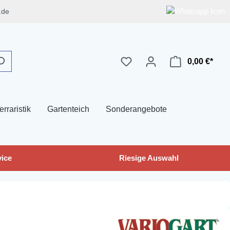
.de
0,00 €*
erraristik
Gartenteich
Sonderangebote
ice
Riesige Auswahl