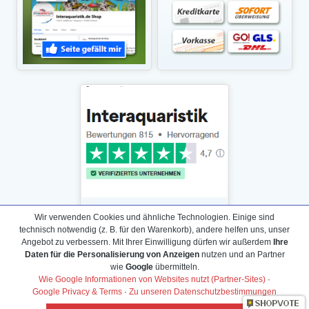
Wir verwenden Cookies und ähnliche Technologien. Einige sind
technisch notwendig (z. B. für den Warenkorb), andere helfen uns, unser
Angebot zu verbessern. Mit Ihrer Einwilligung dürfen wir außerdem
Ihre
Daten für die Personalisierung von Anzeigen
nutzen und an Partner
Daten­schutz­erklärung
wie
Google
übermitteln.
Widerrufs­recht /Widerrufs­formular
Wie Google Informationen von Websites nutzt (Partner-Sites)
·
Google Privacy & Terms
·
Zu unseren Datenschutzbestimmungen
AGB & Info