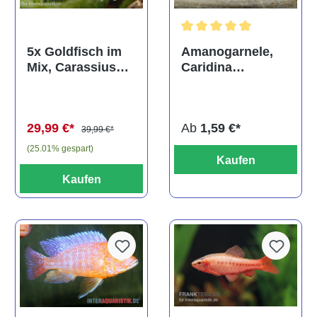
Durchschnittliche Bewertun
Amanogarnele,
5x Goldfisch im
Caridina
Mix, Carassius
multidentata
auratus
(Kaltwasser)
Ab
1,59 €*
29,99 €*
39,99 €*
(25.01% gespart)
Kaufen
Kaufen