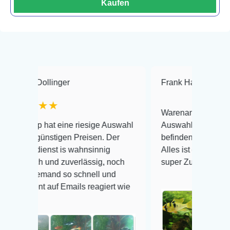
Kaufen
linger
Frank Hackmayer
★★
★
Warenanlieferung Top und die
at eine riesige Auswahl
Auswahl plus gesundheitliches
nstigen Preisen. Der
befinden der Fische einwandfrei
st is wahnsinnig
Alles ist quick lebendig und im
und zuverlässig, noch
super Zustand. Gerne wieder 😃
mand so schnell und
uf Emails reagiert wie