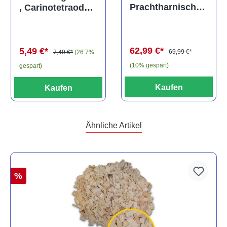
Prachtharnischw
, Carinotetraodon
els, L81,
travancoricus
Baryancistrus
(Minifisch)
spec., 6-8 cm
62,99 €*
5,49 €*
69,99 €*
7,49 €*
(26.7%
(10% gespart)
gespart)
Kaufen
Kaufen
Ähnliche Artikel
%