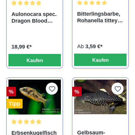
Durchschnittliche Bewertu
Durchschnittliche Bewertung von 5 von 5 Sternen
Bitterlingsbarbe,
Aulonocara spec.
Rohanella titteya,
Dragon Blood
ehem. Puntius
albino, DNZ
titteya
Ab
3,59 €*
18,99 €*
Kaufen
Kaufen
%
%
Tipp
Durchschnittliche Bewertung von 5 von 5 Sternen
Gelbsaum-
Erbsenkugelfisch