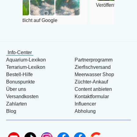
Veröffentlicht auf Google
cht auf Google
Info-Center
Aquarium-Lexikon
Partnerprogramm
Terrarium-Lexikon
Zierfischversand
Bestell-Hilfe
Meerwasser Shop
Bonuspunkte
Züchter-Ankauf
Über uns
Content anbieten
Versandkosten
Kontaktformular
Zahlarten
Influencer
Blog
Abholung