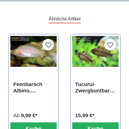
Ähnliche Artikel
Feenbarsch
Tucurui-
Albino,
Zwergbuntbarsc
Neolamprologu
h,
s brichardi
Apistogramma
tucurui
Ab
9,99 €*
15,99 €*
Kaufen
Kaufen