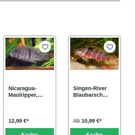
Nicaragua-
Singen-River
Maulripper,
Blaubarsch
Neetroplus
"Buxar", Badis
nematopus
singenensis
(Hypsophrys
12,99 €*
Ab
10,99 €*
nematopys)
Kaufen
Kaufen