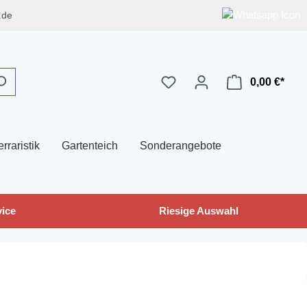
.de
0,00 €*
erraristik
Gartenteich
Sonderangebote
ice
Riesige Auswahl