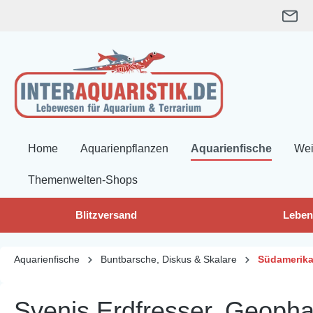
springen
Zur Hauptnavigation springen
Home
Aquarienpflanzen
Aquarienfische
Wei
Themenwelten-Shops
Blitzversand
Leben
Aquarienfische
Buntbarsche, Diskus & Skalare
Südamerika
Svenis Erdfresser, Geopha