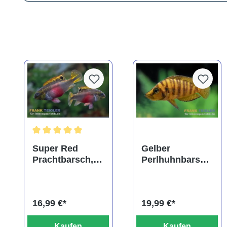
Durchschnittliche Bewertung von 5 von 5 Sternen
Super Red
Gelber
Prachtbarsch,
Perlhuhnbarsch
Pelvicachromis
,
pulcher "Super
Altolamprologu
Red"
s calvus yellow
16,99 €*
19,99 €*
Kaufen
Kaufen