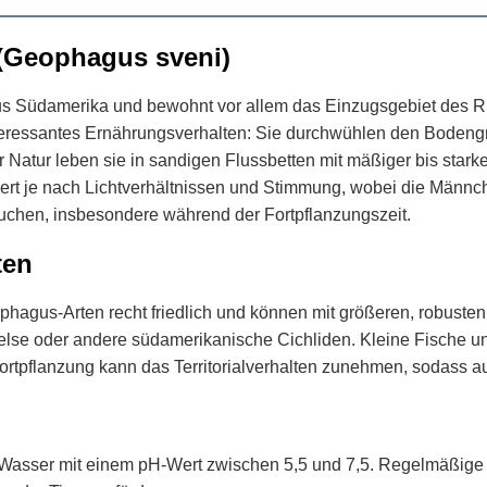
 (Geophagus sveni)
 Südamerika und bewohnt vor allem das Einzugsgebiet des Rio T
interessantes Ernährungsverhalten: Sie durchwühlen den Bodeng
r Natur leben sie in sandigen Flussbetten mit mäßiger bis sta
iert je nach Lichtverhältnissen und Stimmung, wobei die Männc
uchen, insbesondere während der Fortpflanzungszeit.
ten
hagus-Arten recht friedlich und können mit größeren, robusten 
se oder andere südamerikanische Cichliden. Kleine Fische und 
tpflanzung kann das Territorialverhalten zunehmen, sodass aus
 Wasser mit einem pH-Wert zwischen 5,5 und 7,5. Regelmäßige 