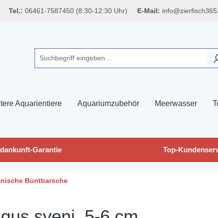
Tel.:
06461-7587450 (8:30-12:30 Uhr)
E-Mail:
info@zierfisch365
tere Aquarientiere
Aquariumzubehör
Meerwasser
T
dankunft-Garantie
Top-Kundenserv
nische Buntbarsche
gus sveni, 5-6 cm