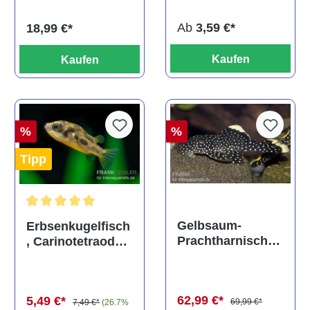
Ab
3,59 €*
18,99 €*
Kaufen
Kaufen
%
%
Tipp
Durchschnittliche Bewertung von 5 von 5 Sternen
Gelbsaum-
Erbsenkugelfisch
Prachtharnischw
, Carinotetraodon
els, L81,
travancoricus
Baryancistrus
(Minifisch)
spec., 6-8 cm
62,99 €*
5,49 €*
69,99 €*
7,49 €*
(26.7%