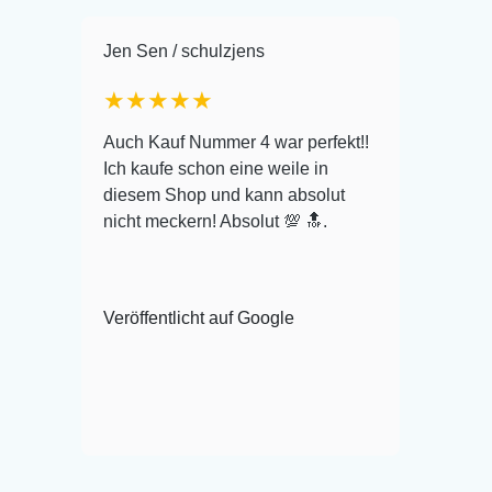
Jen Sen / schulzjens
★★★★★
i Raue
Auch Kauf Nummer 4 war perfekt!!
odrys Aestivus)
Ich kaufe schon eine weile in
rung war
diesem Shop und kann absolut
tunden bei mir
nicht meckern! Absolut 💯 🔝.
onnte meine
her verpackten
 und munter
Veröffentlicht auf Google
Google