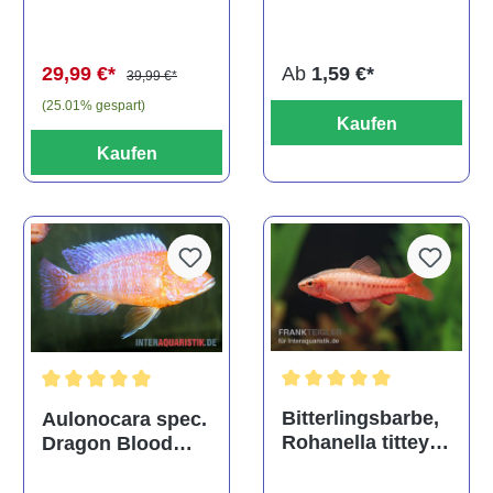
multidentata
auratus
(Kaltwasser)
Ab
1,59 €*
29,99 €*
39,99 €*
(25.01% gespart)
Kaufen
Kaufen
Durchschnittliche Bewertu
Durchschnittliche Bewertung von 5 von 5 Sternen
Bitterlingsbarbe,
Aulonocara spec.
Rohanella titteya,
Dragon Blood
ehem. Puntius
albino, DNZ
titteya