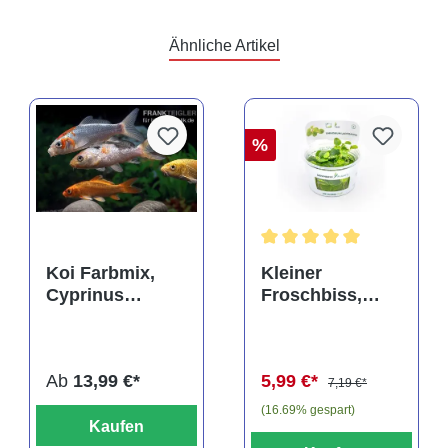
Ähnliche Artikel
%
rtung von 5 von 5 Sternen
Durchschnittliche Bewertu
Koi Farbmix,
Kleiner
Cyprinus
Froschbiss,
carpio, mittel
Limnobium
(10-12 cm)
laevigatum, In
Vitro
Ab
13,99 €*
5,99 €*
7,19 €*
(16.69% gespart)
Kaufen