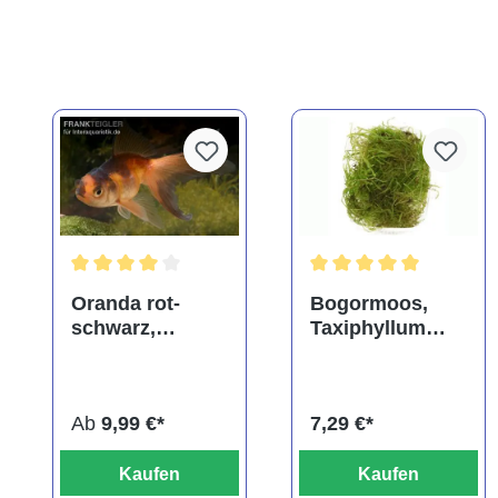
Durchschnittliche Bewertung von 4 von 5 Sternen
Durchschnittliche Bewe
Oranda rot-
Bogormoos,
schwarz,
Taxiphyllum
Carassius
barbieri, im
auratus
Becher
(Kaltwasser),
Ab
9,99 €*
7,29 €*
verschiedene
Größen
Kaufen
Kaufen