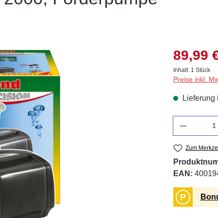
89,99 
Inhalt:
1 Stück
Preise inkl. M
Lieferung 
Anzahl
Zum Merkzet
Produktnu
EAN:
40019
P
Bonu