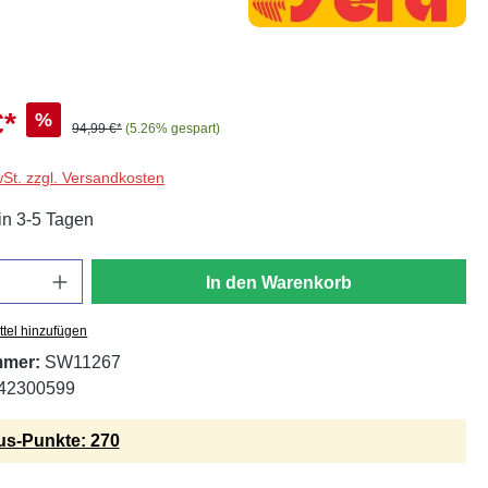
€*
%
94,99 €*
(5.26% gespart)
wSt. zzgl. Versandkosten
in 3-5 Tagen
In den Warenkorb
tel hinzufügen
mmer:
SW11267
42300599
s-Punkte: 270