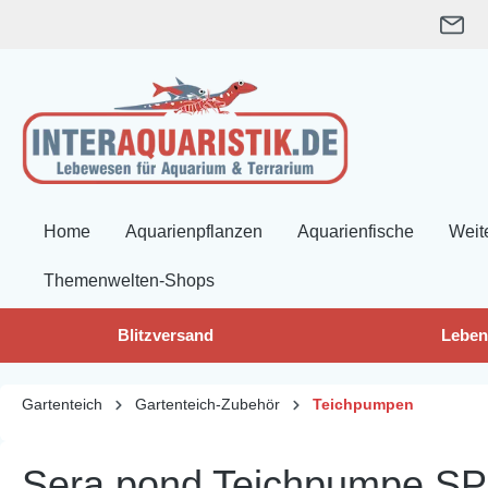
springen
Zur Hauptnavigation springen
Home
Aquarienpflanzen
Aquarienfische
Weit
Themenwelten-Shops
Blitzversand
Leben
Gartenteich
Gartenteich-Zubehör
Teichpumpen
Sera pond Teichpumpe SP