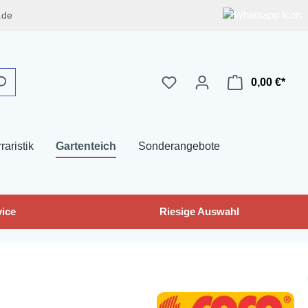
.de
0,00 €*
raristik
Gartenteich
Sonderangebote
ice
Riesige Auswahl