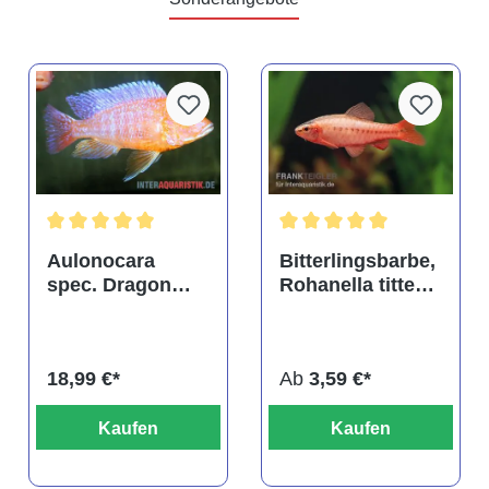
tung von 4.9 von 5 Sternen
Durchschnittliche Bewertung von 5 von 5 Sternen
Durchschnittliche Bewertu
Aulonocara
Bitterlingsbarbe,
spec. Dragon
Rohanella titteya,
Blood albino,
ehem. Puntius
DNZ
titteya
18,99 €*
Ab
3,59 €*
Kaufen
Kaufen