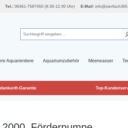
Tel.:
06461-7587450 (8:30-12:30 Uhr)
E-Mail:
info@zierfisch365
ere Aquarientiere
Aquariumzubehör
Meerwasser
Ter
dankunft-Garantie
Top-Kundenserv
 2000, Förderpumpe