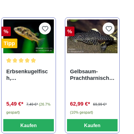
%
%
Tipp
ng von 5 von 5 Sternen
Durchschnittliche Bewertung von 5 von 5 Sternen
Erbsenkugelfisc
Gelbsaum-
h,
Prachtharnischw
Carinotetraodon
els, L81,
travancoricus
Baryancistrus
(Minifisch)
spec., 6-8 cm
5,49 €*
62,99 €*
7,49 €*
(26.7%
69,99 €*
gespart)
(10% gespart)
Kaufen
Kaufen