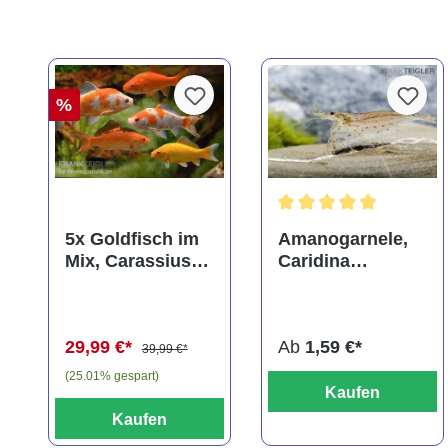
%
Durchschnittliche Bewer
5x Goldfisch im
Amanogarnele,
Mix, Carassius
Caridina
auratus
multidentata
(Kaltwasser)
29,99 €*
Ab
1,59 €*
39,99 €*
(25.01% gespart)
Kaufen
Kaufen