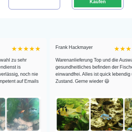
Kaufen
Frank Hackmayer
★★★
★★★★
hr
Warenanlieferung Top und die Auswahl plus
gesundheitliches befinden der Fische
och nie
einwandfrei. Alles ist quick lebendig und im sup
 Emails
Zustand. Gerne wieder 😃