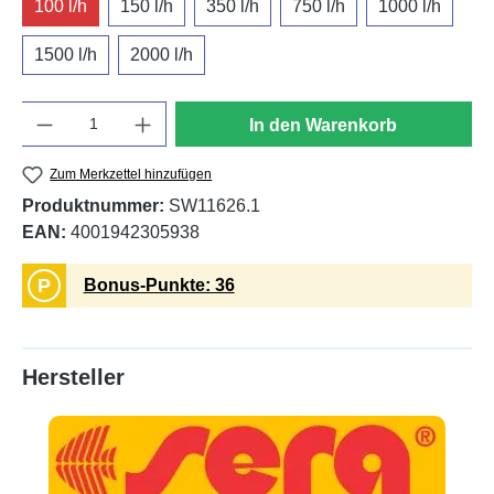
100 l/h
150 l/h
350 l/h
750 l/h
1000 l/h
1500 l/h
2000 l/h
Anzahl
In den Warenkorb
Zum Merkzettel hinzufügen
Produktnummer:
SW11626.1
EAN:
4001942305938
P
Bonus-Punkte: 36
Hersteller