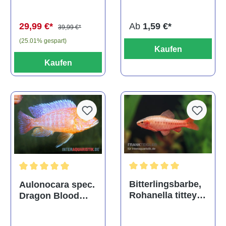
(Kaltwasser)
Ab
1,59 €*
29,99 €*
39,99 €*
(25.01% gespart)
Kaufen
Kaufen
Durchschnittliche Bewertu
Durchschnittliche Bewertung von 5 von 5 Sternen
Bitterlingsbarbe,
Aulonocara spec.
Rohanella titteya,
Dragon Blood
ehem. Puntius
albino, DNZ
titteya