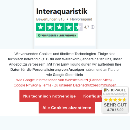
Wir verwenden Cookies und ähnliche Technologien. Einige sind
technisch notwendig (z. B. für den Warenkorb), andere helfen uns, unser
Angebot zu verbessern. Mit Ihrer Einwilligung dürfen wir außerdem
Ihre
Daten für die Personalisierung von Anzeigen
nutzen und an Partner
Daten­schutz­erklärung
wie
Google
übermitteln.
Widerrufs­recht /Widerrufs­formular
Wie Google Informationen von Websites nutzt (Partner-Sites)
·
Google Privacy & Terms
·
Zu unseren Datenschutzbestimmungen
AGB & Info
Impressum
Kundenbewertungen
Nur technisch notwendige
Konfigurieren
Umwelt und Entsorgung
SEHR GUT
Alle Cookies akzeptieren
4.78 / 5.00
Vertrag widerrufen
* Alle Preise inkl. ges. MwSt. zzgl.
Versandkosten