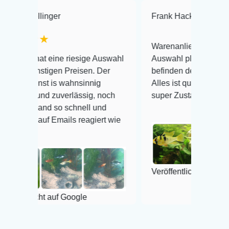
nger
Frank Hackmayer
★★★
★
Warenanlieferung Top und die
 eine riesige Auswahl
Auswahl plus gesundheitliches
tigen Preisen. Der
befinden der Fische einwandfrei.
 is wahnsinnig
Alles ist quick lebendig und im
d zuverlässig, noch
super Zustand. Gerne wieder 😃
nd so schnell und
f Emails reagiert wie
Veröffentlicht auf Google
t auf Google