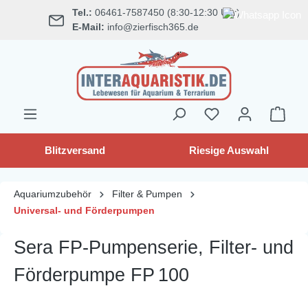
Tel.:
06461-7587450 (8:30-12:30 Uhr)
alt springen
E-Mail:
info@zierfisch365.de
Blitzversand
Riesige Auswahl
Aquariumzubehör
Filter & Pumpen
Universal- und Förderpumpen
Sera FP-Pumpenserie, Filter- und
Förderpumpe FP 100