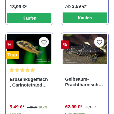
Ab
3,59 €*
18,99 €*
Kaufen
Kaufen
%
%
Tipp
Durchschnittliche Bewertung von 5 von 5 Sternen
Gelbsaum-
Erbsenkugelfisch
Prachtharnischw
, Carinotetraodon
els, L81,
travancoricus
Baryancistrus
(Minifisch)
spec., 6-8 cm
62,99 €*
5,49 €*
69,99 €*
7,49 €*
(26.7%