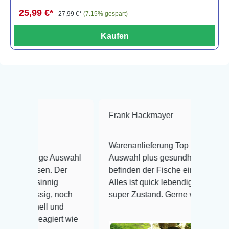
25,99 €*
27,99 €*
(7.15% gespart)
Kaufen
Frank Hackmayer
★★★★
Warenanlieferung Top und die
iesige Auswahl
Auswahl plus gesundheitliches
reisen. Der
befinden der Fische einwandfrei.
hnsinnig
Alles ist quick lebendig und im
rlässig, noch
super Zustand. Gerne wieder 😃
chnell und
s reagiert wie