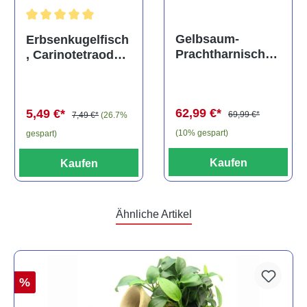
Durchschnittliche Bewertung von 5 von 5 Sternen
Gelbsaum-
Erbsenkugelfisch
Prachtharnischw
, Carinotetraodon
els, L81,
travancoricus
Baryancistrus
(Minifisch)
spec., 6-8 cm
62,99 €*
5,49 €*
69,99 €*
7,49 €*
(26.7%
(10% gespart)
gespart)
Kaufen
Kaufen
Ähnliche Artikel
%