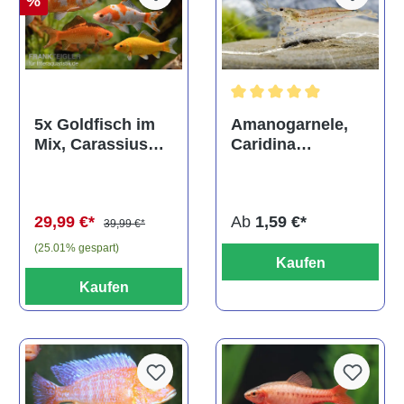
%
Durchschnittliche Bewertun
Amanogarnele,
5x Goldfisch im
Caridina
Mix, Carassius
multidentata
auratus
(Kaltwasser)
Ab
1,59 €*
29,99 €*
39,99 €*
(25.01% gespart)
Kaufen
Kaufen