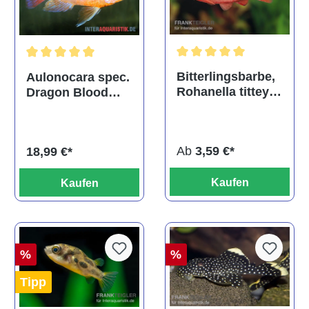
Durchschnittliche Bewertu
Durchschnittliche Bewertung von 5 von 5 Sternen
Bitterlingsbarbe,
Aulonocara spec.
Rohanella titteya,
Dragon Blood
ehem. Puntius
albino, DNZ
titteya
Ab
3,59 €*
18,99 €*
Kaufen
Kaufen
%
%
Tipp