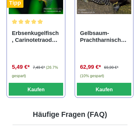
Tipp
Durchschnittliche Bewertung von 5 von 5 Sternen
Gelbsaum-
Erbsenkugelfisch
Prachtharnischw
, Carinotetraodon
els, L81,
travancoricus
Baryancistrus
(Minifisch)
spec., 6-8 cm
62,99 €*
5,49 €*
69,99 €*
7,49 €*
(26.7%
(10% gespart)
gespart)
Kaufen
Kaufen
Häufige Fragen (FAQ)