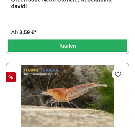
davidi
Ab
3,59 €*
Kaufen
%