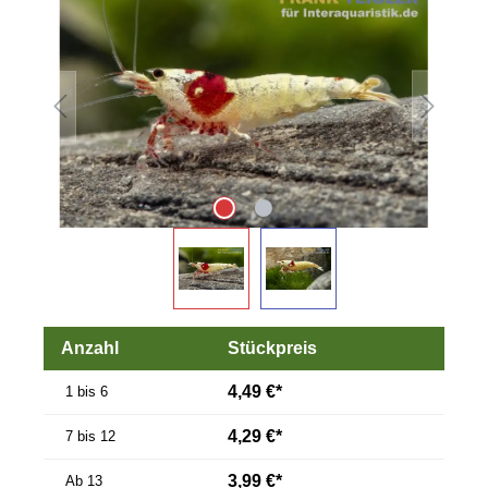
Anzahl
Stückpreis
4,49 €*
1 bis 6
4,29 €*
7 bis 12
3,99 €*
Ab
13