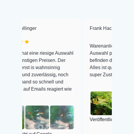
r
Frank Hackmayer
★★★★
Warenanlieferung Top und die
ne riesige Auswahl
Auswahl plus gesundheitliches
n Preisen. Der
befinden der Fische einwandfrei.
 wahnsinnig
Alles ist quick lebendig und im
uverlässig, noch
super Zustand. Gerne wieder 😃
o schnell und
ails reagiert wie
Veröffentlicht auf Google