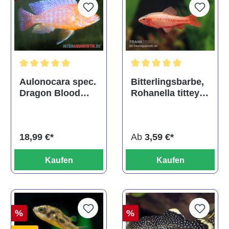
Durchschnittliche Bewertu
Durchschnittliche Bewertung von 5 von 5 Sternen
Bitterlingsbarbe,
Aulonocara spec.
Rohanella titteya,
Dragon Blood
ehem. Puntius
albino, DNZ
titteya
Ab
3,59 €*
18,99 €*
Kaufen
Kaufen
%
%