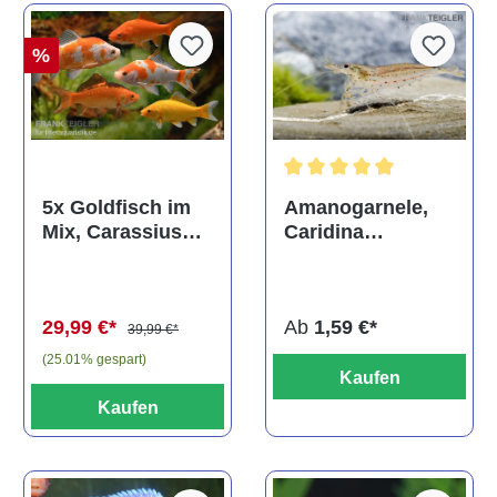
%
Durchschnittliche Bewertun
Amanogarnele,
5x Goldfisch im
Caridina
Mix, Carassius
multidentata
auratus
(Kaltwasser)
Ab
1,59 €*
29,99 €*
39,99 €*
(25.01% gespart)
Kaufen
Kaufen