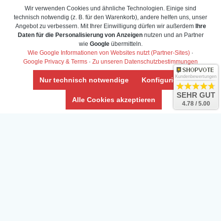
Wir verwenden Cookies und ähnliche Technologien. Einige sind
technisch notwendig (z. B. für den Warenkorb), andere helfen uns, unser
Angebot zu verbessern. Mit Ihrer Einwilligung dürfen wir außerdem
Ihre
Daten für die Personalisierung von Anzeigen
nutzen und an Partner
wie
Google
übermitteln.
Wie Google Informationen von Websites nutzt (Partner-Sites)
·
Google Privacy & Terms
·
Zu unseren Datenschutzbestimmungen
Kundenbewertungen
Nur technisch notwendige
Konfigurieren
SEHR GUT
Alle Cookies akzeptieren
4.78 / 5.00
Daten­schutz­erklärung
Widerrufs­recht /Widerrufs­formular
AGB & Info
Impressum
Umwelt und Entsorgung
Vertrag widerrufen