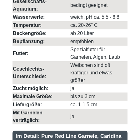
Gesellschafts-
bedingt geeignet
Aquarium:
Wasserwerte:
weich, pH ca. 5,5 - 6,8
Temperatur:
ca. 20-26° C
Beckengröße:
ab 20 Liter
Bepflanzung:
empfohlen
Spezialfutter für
Futter:
Garnelen, Algen, Laub
Weibchen sind oft
Geschlechts-
kräftiger und etwas
Unterschiede:
größer
Zucht möglich:
ja
Maximale Größe:
bis zu 3 cm
Liefergröße:
ca. 1-1,5 cm
Mit Garnelen
ja
verträglich:
Im Detail: Pure Red Line Garnele, Caridina