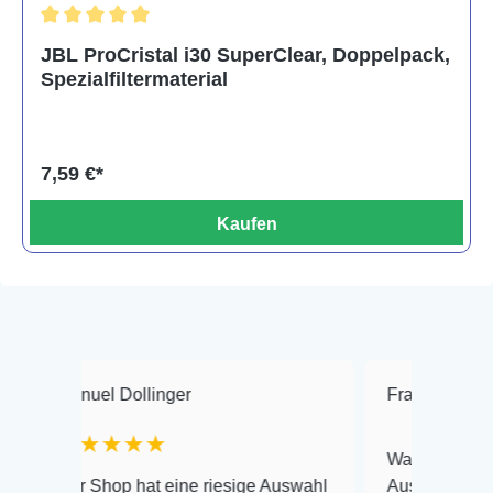
Durchschnittliche Bewertung von 5 von 5 Sternen
JBL ProCristal i30 SuperClear, Doppelpack,
Spezialfiltermaterial
7,59 €*
Kaufen
l Dollinger
Frank Hackmayer
★
★★★
Warenanlieferung Top und 
hop hat eine riesige Auswahl
Auswahl plus gesundheitli