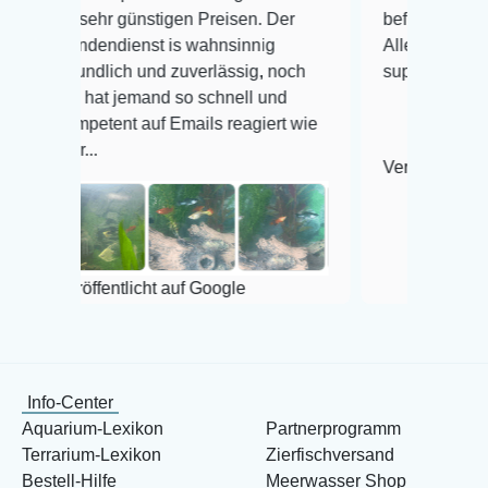
hr günstigen Preisen. Der
befinden der Fische einwan
ndienst is wahnsinnig
Alles ist quick lebendig un
lich und zuverlässig, noch
super Zustand. Gerne wied
at jemand so schnell und
ent auf Emails reagiert wie
Veröffentlicht auf Google
entlicht auf Google
Info-Center
Aquarium-Lexikon
Partnerprogramm
Terrarium-Lexikon
Zierfischversand
Bestell-Hilfe
Meerwasser Shop