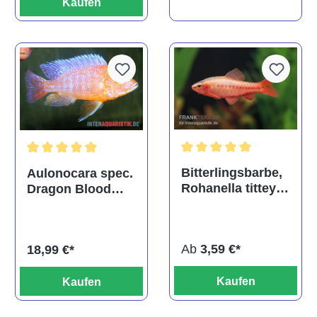
Kaufen
Durchschnittliche Bewertu
Durchschnittliche Bewertung von 5 von 5 Sternen
Bitterlingsbarbe,
Aulonocara spec.
Rohanella titteya,
Dragon Blood
ehem. Puntius
albino, DNZ
titteya
Ab
3,59 €*
18,99 €*
Kaufen
Kaufen