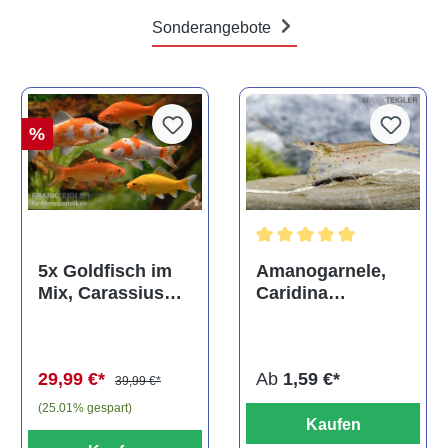
Sonderangebote
%
Durchschnittliche Bewertun
Amanogarnele,
5x Goldfisch im
Caridina
Mix, Carassius
multidentata
auratus
(Kaltwasser)
Ab
1,59 €*
29,99 €*
39,99 €*
(25.01% gespart)
Kaufen