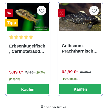
%
%
Tipp
Durchschnittliche Bewertung von 5 von 5 Sternen
Gelbsaum-
Erbsenkugelfisch
Prachtharnischw
, Carinotetraodon
els, L81,
travancoricus
Baryancistrus
(Minifisch)
spec., 6-8 cm
62,99 €*
5,49 €*
69,99 €*
7,49 €*
(26.7%
(10% gespart)
gespart)
Kaufen
Kaufen
Ähnliche Artikel