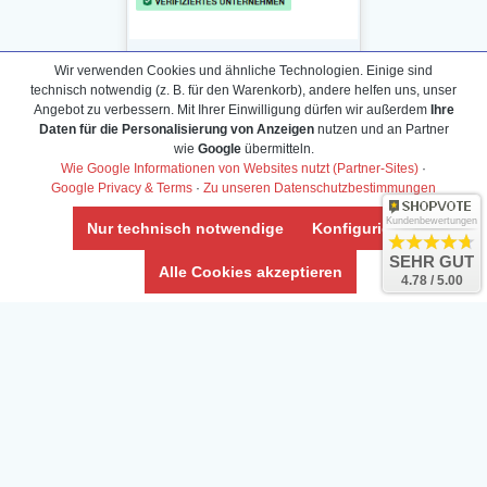
Wir verwenden Cookies und ähnliche Technologien. Einige sind
technisch notwendig (z. B. für den Warenkorb), andere helfen uns, unser
Angebot zu verbessern. Mit Ihrer Einwilligung dürfen wir außerdem
Ihre
Daten für die Personalisierung von Anzeigen
nutzen und an Partner
Daten­schutz­erklärung
wie
Google
übermitteln.
Widerrufs­recht /Widerrufs­formular
Wie Google Informationen von Websites nutzt (Partner-Sites)
·
Google Privacy & Terms
·
Zu unseren Datenschutzbestimmungen
AGB & Info
Impressum
Kundenbewertungen
Nur technisch notwendige
Konfigurieren
Umwelt und Entsorgung
SEHR GUT
Alle Cookies akzeptieren
4.78 / 5.00
Vertrag widerrufen
* Alle Preise inkl. ges. MwSt. zzgl.
Versandkosten
Zierfische, Garnelen, Krebse, Wasserschnecken (Wirbellose),
Aquarienpflanzen & Aquarium-Zubehör preiswert online kaufen.
© Copyright 2024 Interaquaristik.de Shop, Aquarium und
Gartenteich Shop. Alle Rechte vorbehalten.