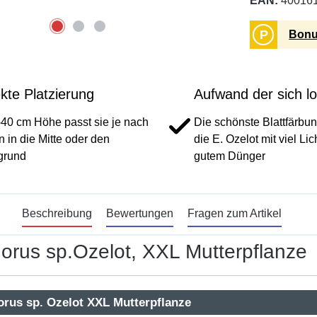
EAN:
40016
P
Bonu
kte Platzierung
Aufwand der sich l
-40 cm Höhe passt sie je nach
Die schönste Blattfärbun
 in die Mitte oder den
die E. Ozelot mit viel Lic
grund
gutem Dünger
Beschreibung
Bewertungen
Fragen zum Artikel
orus sp.Ozelot, XXL Mutterpflanze
orus sp. Ozelot XXL Mutterpflanze