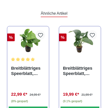
Ähnliche Artikel
%
%
rtung von 5 von 5 Sternen
Durchschnittliche Bewertung von 5 von 5 Sternen
Breitblättriges
Breitblättriges
Speerblatt,
Speerblatt,
Anubias barteri,
Anubias barteri,
XXL-Topf,
XL-Topf,
Mutterpflanze
Mutterpflanze
22,99 €*
19,99 €*
24,99 €*
21,99 €*
(8% gespart)
(9.1% gespart)