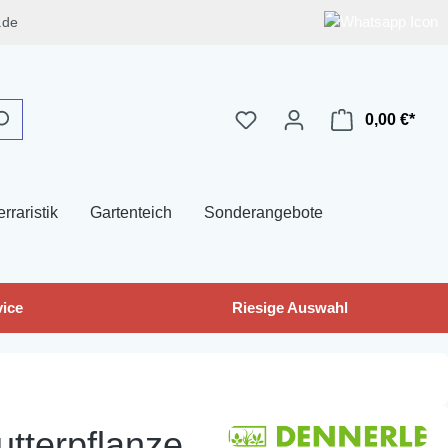
.de
0,00 €*
erraristik
Gartenteich
Sonderangebote
ice
Riesige Auswahl
tterpflanze