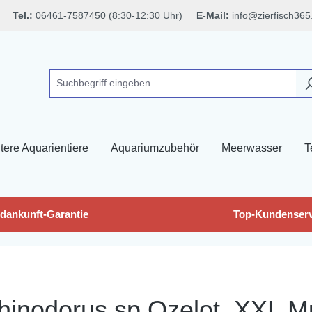
Tel.:
06461-7587450 (8:30-12:30 Uhr)
E-Mail:
info@zierfisch365
tere Aquarientiere
Aquariumzubehör
Meerwasser
T
dankunft-Garantie
Top-Kundenserv
hinodorus sp.Ozelot, XXL Mu