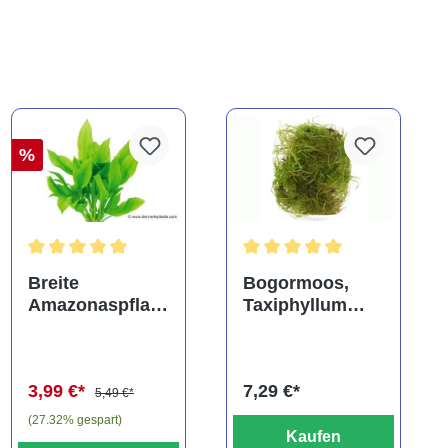
%
Durchschnittliche Bewertung von 5 von 5 Sternen
Durchschnittliche Bewertung
Breite
Bogormoos,
Amazonaspflan
Taxiphyllum
ze, Echinodorus
barbieri, im
bleheri, im Topf
Becher
3,99 €*
7,29 €*
5,49 €*
(27.32% gespart)
Kaufen