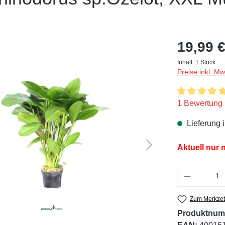
19,99 €
Inhalt:
1 Stück
Preise inkl. M
Durchschnitt
1 Bewertung
Lieferung 
Aktuell nur
Anzahl
Zum Merkzet
Produktnum