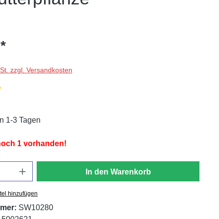
*
wSt. zzgl. Versandkosten
liche Bewertung von 5 von 5 Sternen
in 1-3 Tagen
 noch 1 vorhanden!
In den Warenkorb
tel hinzufügen
mer:
SW10280