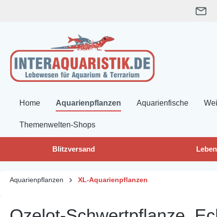
springen
Zur Hauptnavigation springen
Home
Aquarienpflanzen
Aquarienfische
Wei
Themenwelten-Shops
Blitzversand
Leben
Aquarienpflanzen
XL-Aquarienpflanzen
Ozelot-Schwertpflanze, Ec