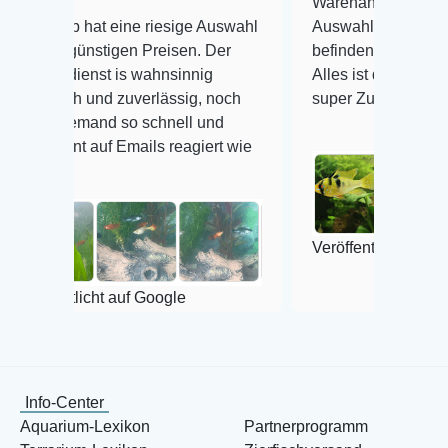
Warenanlieferung Top und die
at eine riesige Auswahl
Auswahl plus gesundheitliches
nstigen Preisen. Der
befinden der Fische einwandfrei
nst is wahnsinnig
Alles ist quick lebendig und im
 und zuverlässig, noch
super Zustand. Gerne wieder 
mand so schnell und
auf Emails reagiert wie
Veröffentlicht auf Google
cht auf Google
Info-Center
Aquarium-Lexikon
Partnerprogramm