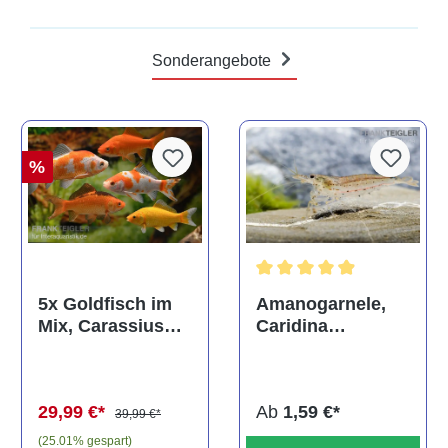
Sonderangebote
%
Durchschnittliche Bewertun
Amanogarnele,
5x Goldfisch im
Caridina
Mix, Carassius
multidentata
auratus
(Kaltwasser)
Ab
1,59 €*
29,99 €*
39,99 €*
(25.01% gespart)