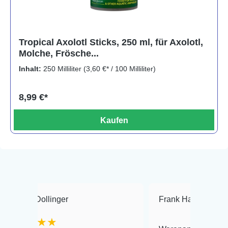
Tropical Axolotl Sticks, 250 ml, für Axolotl,
Molche, Frösche...
Inhalt:
250 Milliliter
(3,60 €* / 100 Milliliter)
8,99 €*
Kaufen
linger
Frank Hackmayer
★★
★★