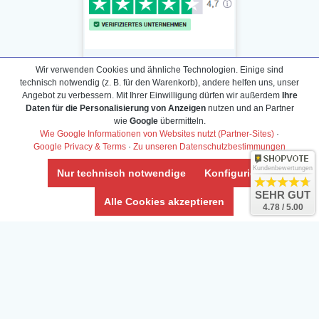
Wir verwenden Cookies und ähnliche Technologien. Einige sind
technisch notwendig (z. B. für den Warenkorb), andere helfen uns, unser
Angebot zu verbessern. Mit Ihrer Einwilligung dürfen wir außerdem
Ihre
Daten für die Personalisierung von Anzeigen
nutzen und an Partner
Daten­schutz­erklärung
wie
Google
übermitteln.
Widerrufs­recht /Widerrufs­formular
Wie Google Informationen von Websites nutzt (Partner-Sites)
·
Google Privacy & Terms
·
Zu unseren Datenschutzbestimmungen
AGB & Info
Impressum
Kundenbewertungen
Nur technisch notwendige
Konfigurieren
Umwelt und Entsorgung
SEHR GUT
Alle Cookies akzeptieren
4.78 / 5.00
Vertrag widerrufen
* Alle Preise inkl. ges. MwSt. zzgl.
Versandkosten
Zierfische, Garnelen, Krebse, Wasserschnecken (Wirbellose),
Aquarienpflanzen & Aquarium-Zubehör preiswert online kaufen.
© Copyright 2024 Interaquaristik.de Shop, Aquarium und