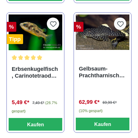
%
%
Tipp
Durchschnittliche Bewertung von 5 von 5 Sternen
Gelbsaum-
Erbsenkugelfisch
Prachtharnischw
, Carinotetraodon
els, L81,
travancoricus
Baryancistrus
(Minifisch)
spec., 6-8 cm
62,99 €*
5,49 €*
69,99 €*
7,49 €*
(26.7%
(10% gespart)
gespart)
Kaufen
Kaufen