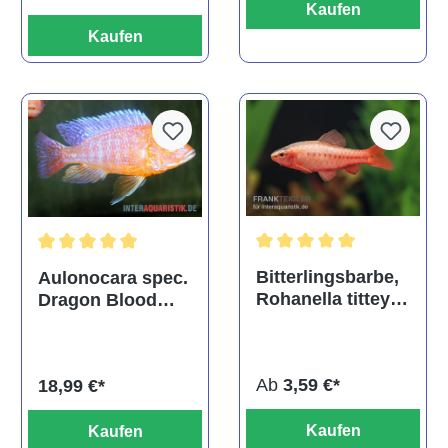
Kaufen
Kaufen
Durchschnittliche Bewertu
Durchschnittliche Bewertung von 5 von 5 Sternen
Bitterlingsbarbe,
Aulonocara spec.
Rohanella titteya,
Dragon Blood
ehem. Puntius
albino, DNZ
titteya
Ab
3,59 €*
18,99 €*
Kaufen
Kaufen