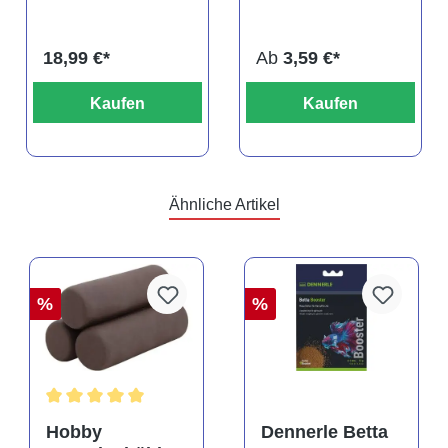
DNZ
titteya
18,99 €*
Ab
3,59 €*
Kaufen
Kaufen
Ähnliche Artikel
%
%
Durchschnittliche Bewertung von 5 von 5 Sternen
Hobby
Dennerle Betta