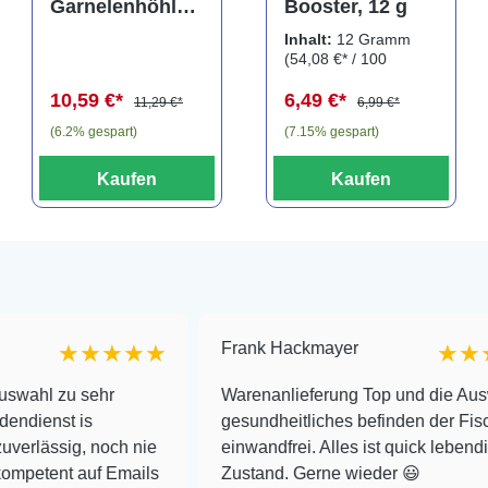
Garnelenhöhle
Booster, 12 g
Crab Pyramid,
Inhalt:
12 Gramm
dark, 9 × 9 × 8
(54,08 €* / 100
cm (41643)
Gramm)
10,59 €*
6,49 €*
11,29 €*
6,99 €*
(6.2% gespart)
(7.15% gespart)
Kaufen
Kaufen
Frank Hackmayer
★★★★
★★★★
sehr
Warenanlieferung Top und die Auswahl plus
s
gesundheitliches befinden der Fische
 noch nie
einwandfrei. Alles ist quick lebendig und im s
uf Emails
Zustand. Gerne wieder 😃