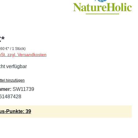
€*
,60 €* / 1 Stück)
wSt. zzgl. Versandkosten
cht verfügbar
tel hinzufügen
mmer:
SW11739
61487428
s-Punkte: 39