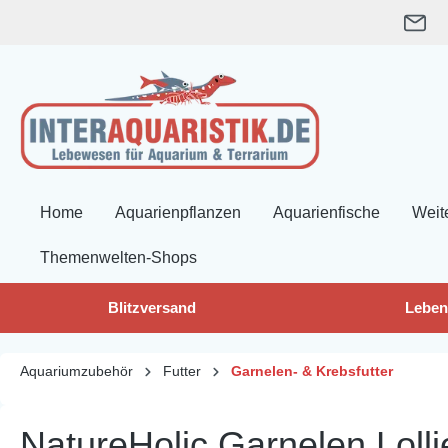
springen
Zur Hauptnavigation springen
Home
Aquarienpflanzen
Aquarienfische
Weit
Themenwelten-Shops
Blitzversand
Leben
Aquariumzubehör
Futter
Garnelen- & Krebsfutter
NatureHolic Garnelen Lolli