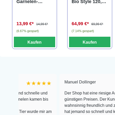
Garnelen-
Bio Style 120,
Amphore,
CO2 für
Anubias nana
Aquarien bis
"Bonsai" auf
120 Liter
13,99 €*
64,99 €*
3er Tonamphore
14,99 €*
69,99 €*
(6.67% gespart)
(7.14% gespart)
Kaufen
Kaufen
Manuel Dollinger
★★★★★
★
d schnelle und
Der Shop hat eine riesige Auswahl zu 
nelen kamen bis
günstigen Preisen. Der Kundendienst i
wahnsinnig freundlich und zuverlässig,
Tier wurde mir am
hat jemand so schnell und kompetent a