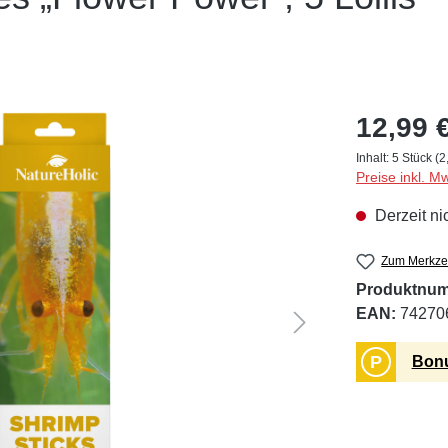
12,99 
Inhalt:
5 Stück
(2
Preise inkl. M
Derzeit ni
Zum Merkzet
Produktnu
EAN:
74270
P
Bonu