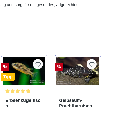
ung und sorgt für ein gesundes, artgerechtes
%
%
Tipp
ng von 5 von 5 Sternen
Durchschnittliche Bewertung von 5 von 5 Sternen
Erbsenkugelfisc
Gelbsaum-
h,
Prachtharnischw
Carinotetraodon
els, L81,