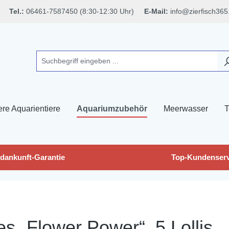
Tel.:
06461-7587450 (8:30-12:30 Uhr)
E-Mail:
info@zierfisch365
ere Aquarientiere
Aquariumzubehör
Meerwasser
T
dankunft-Garantie
Top-Kundenserv
es „Flower Power“, 5 Lollis