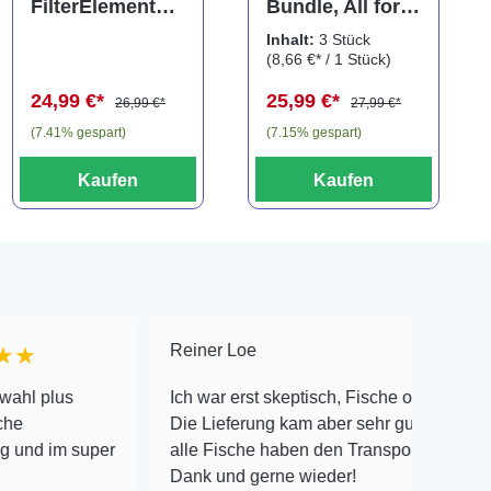
FilterElement
Bundle, All for
XXL,
Betta, Pflegeset
Inhalt:
3 Stück
Ersatzkartusche
für
(8,66 €* / 1 Stück)
für Eckfilter XXL
Kampffische, 3
24,99 €*
25,99 €*
(2er-Pack)
teilig
26,99 €*
27,99 €*
(7.41% gespart)
(7.15% gespart)
Kaufen
Kaufen
Reiner Loe
★★★★★
Ich war erst skeptisch, Fische online zu bestellen!
Die Lieferung kam aber sehr gut verpackt an und
uper
alle Fische haben den Transport überlebt! Vielen
Dank und gerne wieder!