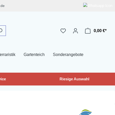
.de
0,00 €*
erraristik
Gartenteich
Sonderangebote
ice
Riesige Auswahl