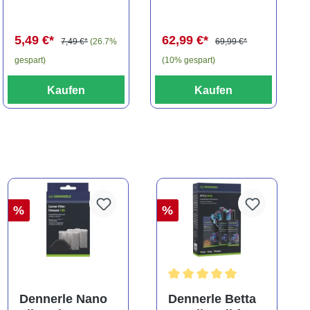
travancoricus
Baryancistrus
(Minifisch)
spec., 6-8 cm
5,49 €*
62,99 €*
7,49 €*
(26.7%
69,99 €*
gespart)
(10% gespart)
Kaufen
Kaufen
%
%
Durchschnittliche Bewertung
Dennerle Nano
Dennerle Betta