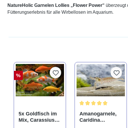
NatureHolic Garnelen Lollies „Flower Power“
überzeugt d
Fütterungserlebnis für alle Wirbellosen im Aquarium.
%
Durchschnittliche Bewer
5x Goldfisch im
Amanogarnele,
Mix, Carassius
Caridina
auratus
multidentata