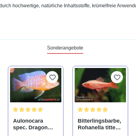
urch hochwertige, natürliche Inhaltsstoffe, krümelfreie Anwend
Sonderangebote
tung von 4.9 von 5 Sternen
Durchschnittliche Bewertung von 5 von 5 Sternen
Durchschnittliche Bewertu
Aulonocara
Bitterlingsbarbe,
spec. Dragon
Rohanella titteya,
Blood albino,
ehem. Puntius