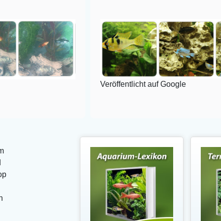
Veröffentlicht auf Google
m
d
op
n