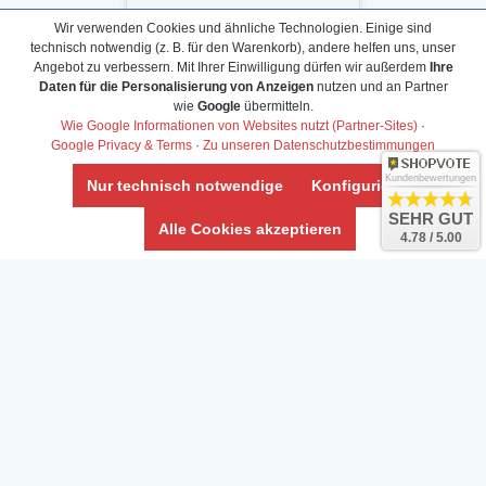
Wir verwenden Cookies und ähnliche Technologien. Einige sind
technisch notwendig (z. B. für den Warenkorb), andere helfen uns, unser
Angebot zu verbessern. Mit Ihrer Einwilligung dürfen wir außerdem
Ihre
Daten für die Personalisierung von Anzeigen
nutzen und an Partner
Daten­schutz­erklärung
wie
Google
übermitteln.
Widerrufs­recht /Widerrufs­formular
Wie Google Informationen von Websites nutzt (Partner-Sites)
·
Google Privacy & Terms
·
Zu unseren Datenschutzbestimmungen
AGB & Info
Impressum
Kundenbewertungen
Nur technisch notwendige
Konfigurieren
Umwelt und Entsorgung
SEHR GUT
Alle Cookies akzeptieren
4.78 / 5.00
Vertrag widerrufen
* Alle Preise inkl. ges. MwSt. zzgl.
Versandkosten
Zierfische, Garnelen, Krebse, Wasserschnecken (Wirbellose),
Aquarienpflanzen & Aquarium-Zubehör preiswert online kaufen.
© Copyright 2024 Interaquaristik.de Shop, Aquarium und
Gartenteich Shop. Alle Rechte vorbehalten.