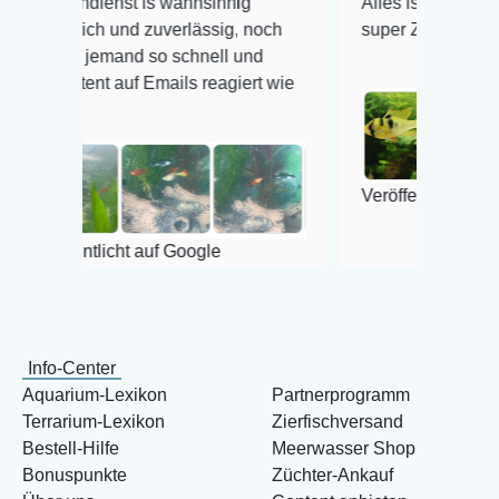
enst is wahnsinnig
Alles ist quick lebendig und i
ch und zuverlässig, noch
super Zustand. Gerne wieder
jemand so schnell und
t auf Emails reagiert wie
Veröffentlicht auf Google
tlicht auf Google
Info-Center
Aquarium-Lexikon
Partnerprogramm
Terrarium-Lexikon
Zierfischversand
Bestell-Hilfe
Meerwasser Shop
Bonuspunkte
Züchter-Ankauf