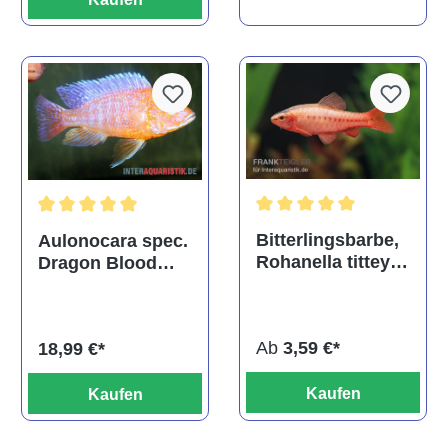
Durchschnittliche Bewertu
Durchschnittliche Bewertung von 5 von 5 Sternen
Bitterlingsbarbe,
Aulonocara spec.
Rohanella titteya,
Dragon Blood
ehem. Puntius
albino, DNZ
titteya
Ab
3,59 €*
18,99 €*
Kaufen
Kaufen