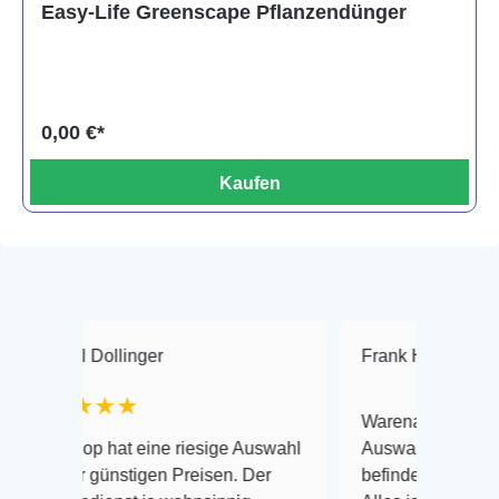
Easy-Life Greenscape Pflanzendünger
0,00 €*
Kaufen
ollinger
Frank Hackmayer
★★
★★
Warenanlieferung Top und di
 hat eine riesige Auswahl
Auswahl plus gesundheitlich
günstigen Preisen. Der
befinden der Fische einwandfr