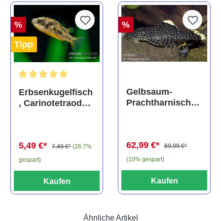
%
%
Tipp
Durchschnittliche Bewertung von 5 von 5 Sternen
Gelbsaum-
Erbsenkugelfisch
Prachtharnischw
, Carinotetraodon
els, L81,
travancoricus
Baryancistrus
(Minifisch)
spec., 6-8 cm
62,99 €*
5,49 €*
69,99 €*
7,49 €*
(26.7%
(10% gespart)
gespart)
Kaufen
Kaufen
Ähnliche Artikel