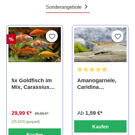
Sonderangebote
%
Durchschnittliche Bewertun
Amanogarnele,
5x Goldfisch im
Caridina
Mix, Carassius
multidentata
auratus
(Kaltwasser)
Ab
1,59 €*
29,99 €*
39,99 €*
(25.01% gespart)
Kaufen
Kaufen