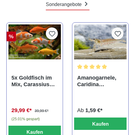
Sonderangebote
%
Durchschnittliche Bewertun
Amanogarnele,
5x Goldfisch im
Caridina
Mix, Carassius
multidentata
auratus
(Kaltwasser)
Ab
1,59 €*
29,99 €*
39,99 €*
(25.01% gespart)
Kaufen
Kaufen