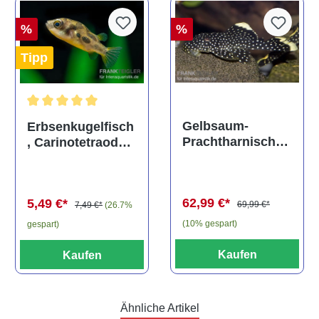
%
%
Tipp
Durchschnittliche Bewertung von 5 von 5 Sternen
Gelbsaum-
Erbsenkugelfisch
Prachtharnischw
, Carinotetraodon
els, L81,
travancoricus
Baryancistrus
(Minifisch)
spec., 6-8 cm
62,99 €*
5,49 €*
69,99 €*
7,49 €*
(26.7%
(10% gespart)
gespart)
Kaufen
Kaufen
Ähnliche Artikel