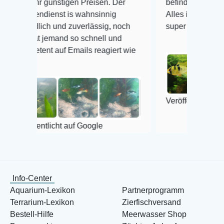
 günstigen Preisen. Der
befinden der Fische einwandf
ienst is wahnsinnig
Alles ist quick lebendig und 
ich und zuverlässig, noch
super Zustand. Gerne wiede
 jemand so schnell und
nt auf Emails reagiert wie
Veröffentlicht auf Google
tlicht auf Google
Info-Center
Aquarium-Lexikon
Partnerprogramm
Terrarium-Lexikon
Zierfischversand
Bestell-Hilfe
Meerwasser Shop