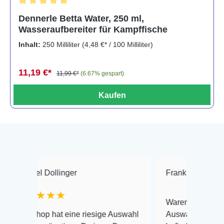
Durchschnittliche Bewertung von 5 von 5 Sternen
Dennerle Betta Water, 250 ml,
Wasseraufbereiter für Kampffische
Inhalt:
250 Milliliter
(4,48 €* / 100 Milliliter)
11,19 €*
11,99 €*
(6.67% gespart)
Kaufen
Dollinger
Frank Hackmayer
★
★★★
Warenanlieferung Top und d
p hat eine riesige Auswahl
Auswahl plus gesundheitlic