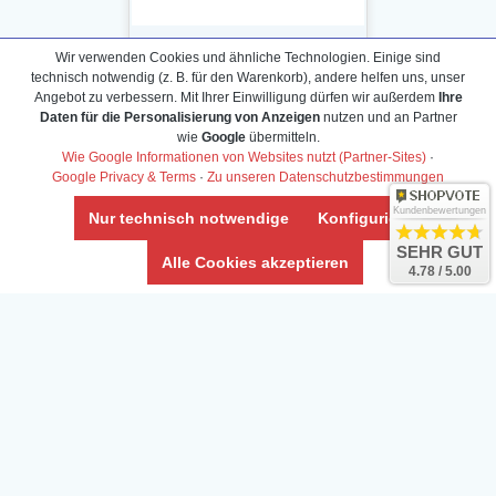
Wir verwenden Cookies und ähnliche Technologien. Einige sind
technisch notwendig (z. B. für den Warenkorb), andere helfen uns, unser
Angebot zu verbessern. Mit Ihrer Einwilligung dürfen wir außerdem
Ihre
Daten für die Personalisierung von Anzeigen
nutzen und an Partner
Daten­schutz­erklärung
wie
Google
übermitteln.
Widerrufs­recht /Widerrufs­formular
Wie Google Informationen von Websites nutzt (Partner-Sites)
·
Google Privacy & Terms
·
Zu unseren Datenschutzbestimmungen
AGB & Info
Impressum
Kundenbewertungen
Nur technisch notwendige
Konfigurieren
Umwelt und Entsorgung
SEHR GUT
Alle Cookies akzeptieren
4.78 / 5.00
Vertrag widerrufen
* Alle Preise inkl. ges. MwSt. zzgl.
Versandkosten
Zierfische, Garnelen, Krebse, Wasserschnecken (Wirbellose),
Aquarienpflanzen & Aquarium-Zubehör preiswert online kaufen.
© Copyright 2024 Interaquaristik.de Shop, Aquarium und
Gartenteich Shop. Alle Rechte vorbehalten.