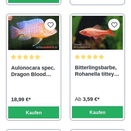
Durchschnittliche Bewertu
Durchschnittliche Bewertung von 5 von 5 Sternen
Bitterlingsbarbe,
Aulonocara spec.
Rohanella titteya,
Dragon Blood
ehem. Puntius
albino, DNZ
titteya
Ab
3,59 €*
18,99 €*
Kaufen
Kaufen