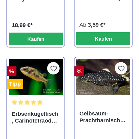
ehem. Puntius
albino, DNZ
titteya
Ab
3,59 €*
18,99 €*
Kaufen
Kaufen
%
%
Tipp
Durchschnittliche Bewertung von 5 von 5 Sternen
Gelbsaum-
Erbsenkugelfisch
Prachtharnischw
, Carinotetraodon
els, L81,
travancoricus
Baryancistrus
(Minifisch)