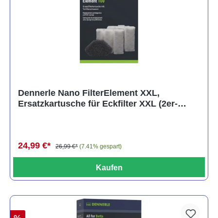
Dennerle Nano FilterElement XXL,
Ersatzkartusche für Eckfilter XXL (2er-
Pack)
24,99 €*
26,99 €*
(7.41% gespart)
Kaufen
%