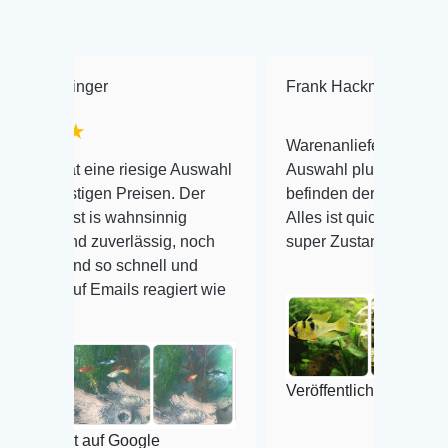
nger
Frank Hackmayer
★★★
★
Warenanlieferung Top und die
 eine riesige Auswahl
Auswahl plus gesundheitliches
igen Preisen. Der
befinden der Fische einwandfrei.
 is wahnsinnig
Alles ist quick lebendig und im
d zuverlässig, noch
super Zustand. Gerne wieder 😃
d so schnell und
 Emails reagiert wie
Veröffentlicht auf Google
t auf Google