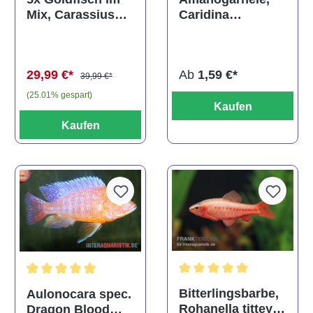
Caridina
Mix, Carassius
multidentata
auratus
(Kaltwasser)
Ab
1,59 €*
29,99 €*
39,99 €*
(25.01% gespart)
Kaufen
Kaufen
Durchschnittliche Bewertu
Durchschnittliche Bewertung von 5 von 5 Sternen
Bitterlingsbarbe,
Aulonocara spec.
Rohanella titteya,
Dragon Blood