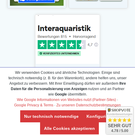
Wir verwenden Cookies und ähnliche Technologien. Einige sind
technisch notwendig (z. B. für den Warenkorb), andere helfen uns, unser
Angebot zu verbessern. Mit Ihrer Einwilligung dürfen wir außerdem
Ihre
Daten für die Personalisierung von Anzeigen
nutzen und an Partner
Daten­schutz­erklärung
wie
Google
übermitteln.
Widerrufs­recht /Widerrufs­formular
Wie Google Informationen von Websites nutzt (Partner-Sites)
·
Google Privacy & Terms
·
Zu unseren Datenschutzbestimmungen
AGB & Info
Impressum
Kundenbewertungen
Nur technisch notwendige
Konfigurieren
Umwelt und Entsorgung
SEHR GUT
Alle Cookies akzeptieren
4.78 / 5.00
Vertrag widerrufen