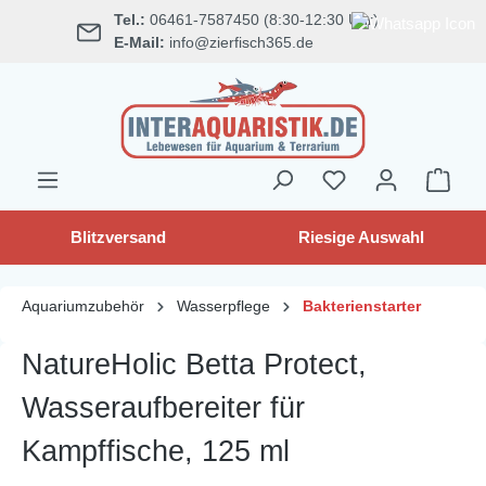
Tel.:
06461-7587450 (8:30-12:30 Uhr)
alt springen
E-Mail:
info@zierfisch365.de
Blitzversand
Riesige Auswahl
Aquariumzubehör
Wasserpflege
Bakterienstarter
NatureHolic Betta Protect,
Wasseraufbereiter für
Kampffische, 125 ml