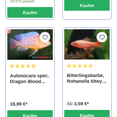
(25.01% gespart)
Kaufen
Kaufen
Durchschnittliche Bewertu
Durchschnittliche Bewertung von 5 von 5 Sternen
Bitterlingsbarbe,
Aulonocara spec.
Rohanella titteya,
Dragon Blood
ehem. Puntius
albino, DNZ
titteya
Ab
3,59 €*
18,99 €*
Kaufen
Kaufen