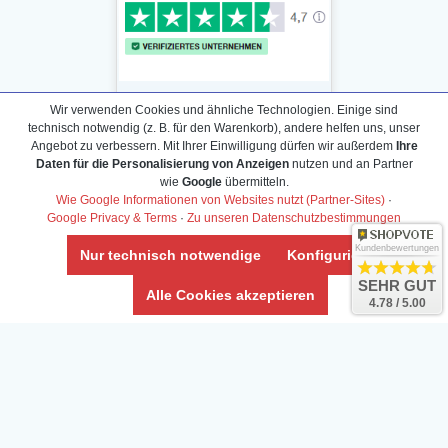
Wir verwenden Cookies und ähnliche Technologien. Einige sind
technisch notwendig (z. B. für den Warenkorb), andere helfen uns, unser
Angebot zu verbessern. Mit Ihrer Einwilligung dürfen wir außerdem
Ihre
Daten für die Personalisierung von Anzeigen
nutzen und an Partner
Daten­schutz­erklärung
wie
Google
übermitteln.
Widerrufs­recht /Widerrufs­formular
Wie Google Informationen von Websites nutzt (Partner-Sites)
·
Google Privacy & Terms
·
Zu unseren Datenschutzbestimmungen
AGB & Info
Impressum
Kundenbewertungen
Nur technisch notwendige
Konfigurieren
Umwelt und Entsorgung
SEHR GUT
Alle Cookies akzeptieren
4.78 / 5.00
Vertrag widerrufen
* Alle Preise inkl. ges. MwSt. zzgl.
Versandkosten
Zierfische, Garnelen, Krebse, Wasserschnecken (Wirbellose),
Aquarienpflanzen & Aquarium-Zubehör preiswert online kaufen.
© Copyright 2024 Interaquaristik.de Shop, Aquarium und