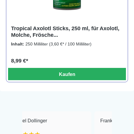
Tropical Axolotl Sticks, 250 ml, für Axolotl,
Molche, Frösche...
Inhalt:
250 Milliliter
(3,60 €* / 100 Milliliter)
8,99 €*
Kaufen
 Dollinger
Frank Hackmayer
★