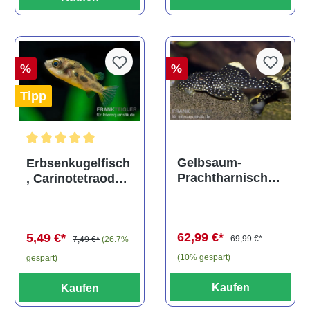
%
%
Tipp
Durchschnittliche Bewertung von 5 von 5 Sternen
Gelbsaum-
Erbsenkugelfisch
Prachtharnischw
, Carinotetraodon
els, L81,
travancoricus
Baryancistrus
(Minifisch)
spec., 6-8 cm
62,99 €*
5,49 €*
69,99 €*
7,49 €*
(26.7%
(10% gespart)
gespart)
Kaufen
Kaufen