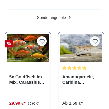
Sonderangebote
%
Durchschnittliche Bewertun
Amanogarnele,
5x Goldfisch im
Caridina
Mix, Carassius
multidentata
auratus
(Kaltwasser)
Ab
1,59 €*
29,99 €*
39,99 €*