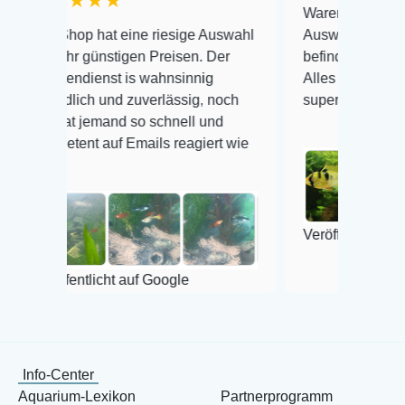
★★★
Warenanlieferung Top und d
op hat eine riesige Auswahl
Auswahl plus gesundheitli
r günstigen Preisen. Der
befinden der Fische einwand
dienst is wahnsinnig
Alles ist quick lebendig und
lich und zuverlässig, noch
super Zustand. Gerne wiede
t jemand so schnell und
ent auf Emails reagiert wie
Veröffentlicht auf Google
ntlicht auf Google
Info-Center
Aquarium-Lexikon
Partnerprogramm