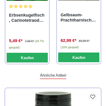
Durchschnittliche Bewertung von 5 von 5 Sternen
Gelbsaum-
Erbsenkugelfisch
Prachtharnischw
, Carinotetraodon
els, L81,
travancoricus
Baryancistrus
(Minifisch)
spec., 6-8 cm
62,99 €*
5,49 €*
69,99 €*
7,49 €*
(26.7%
(10% gespart)
gespart)
Kaufen
Kaufen
Ähnliche Artikel