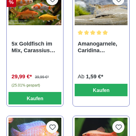
%
Durchschnittliche Bewertun
Amanogarnele,
5x Goldfisch im
Caridina
Mix, Carassius
multidentata
auratus
(Kaltwasser)
Ab
1,59 €*
29,99 €*
39,99 €*
(25.01% gespart)
Kaufen
Kaufen