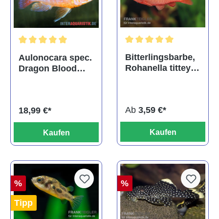
Durchschnittliche Bewertu
Durchschnittliche Bewertung von 5 von 5 Sternen
Bitterlingsbarbe,
Aulonocara spec.
Rohanella titteya,
Dragon Blood
ehem. Puntius
albino, DNZ
titteya
Ab
3,59 €*
18,99 €*
Kaufen
Kaufen
%
%
Tipp