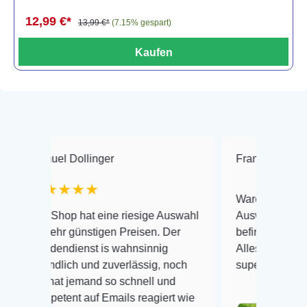
12,99 €*
13,99 €*
(7.15% gespart)
Kaufen
l Dollinger
Frank Hackmayer
★
★★★
Warenanlieferung Top und 
op hat eine riesige Auswahl
Auswahl plus gesundheitli
r günstigen Preisen. Der
befinden der Fische einwan
ndienst is wahnsinnig
Alles ist quick lebendig un
lich und zuverlässig, noch
super Zustand. Gerne wied
t jemand so schnell und
ent auf Emails reagiert wie