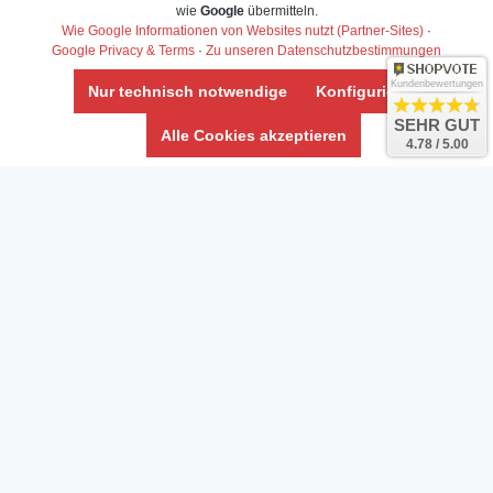
Daten­schutz­erklärung
wie
Google
übermitteln.
Widerrufs­recht /Widerrufs­formular
Wie Google Informationen von Websites nutzt (Partner-Sites)
·
Google Privacy & Terms
·
Zu unseren Datenschutzbestimmungen
AGB & Info
Impressum
Kundenbewertungen
Nur technisch notwendige
Konfigurieren
Umwelt und Entsorgung
SEHR GUT
Alle Cookies akzeptieren
4.78 / 5.00
Vertrag widerrufen
* Alle Preise inkl. ges. MwSt. zzgl.
Versandkosten
Zierfische, Garnelen, Krebse, Wasserschnecken (Wirbellose),
Aquarienpflanzen & Aquarium-Zubehör preiswert online kaufen.
© Copyright 2024 Interaquaristik.de Shop, Aquarium und
Gartenteich Shop. Alle Rechte vorbehalten.