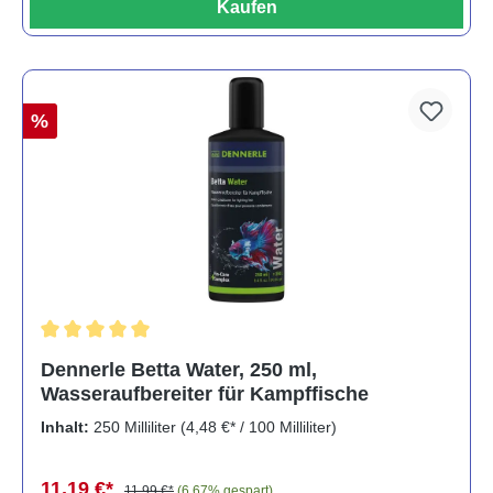
Kaufen
%
Durchschnittliche Bewertung von 5 von 5 Sternen
Dennerle Betta Water, 250 ml,
Wasseraufbereiter für Kampffische
Inhalt:
250 Milliliter
(4,48 €* / 100 Milliliter)
11,19 €*
11,99 €*
(6.67% gespart)