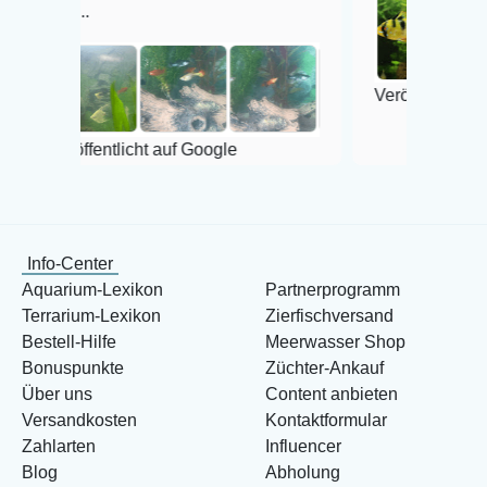
Veröffentlicht auf Google
entlicht auf Google
Info-Center
Aquarium-Lexikon
Partnerprogramm
Terrarium-Lexikon
Zierfischversand
Bestell-Hilfe
Meerwasser Shop
Bonuspunkte
Züchter-Ankauf
Über uns
Content anbieten
Versandkosten
Kontaktformular
Zahlarten
Influencer
Blog
Abholung