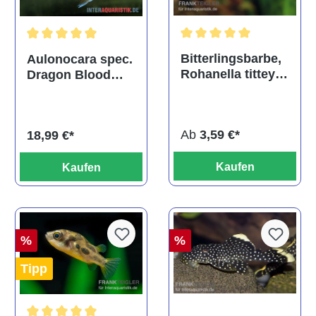
Durchschnittliche Bewertu
Durchschnittliche Bewertung von 5 von 5 Sternen
Bitterlingsbarbe,
Aulonocara spec.
Rohanella titteya,
Dragon Blood
ehem. Puntius
albino, DNZ
titteya
Ab
3,59 €*
18,99 €*
Kaufen
Kaufen
%
%
Tipp