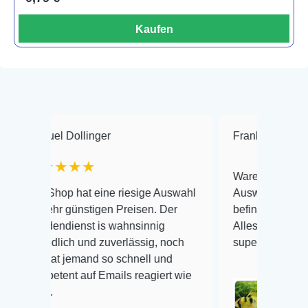
Kaufen
 Dollinger
Frank Hackmayer
★
★★★
Warenanlieferung Top und d
op hat eine riesige Auswahl
Auswahl plus gesundheitli
r günstigen Preisen. Der
befinden der Fische einwand
dienst is wahnsinnig
Alles ist quick lebendig und
lich und zuverlässig, noch
super Zustand. Gerne wiede
t jemand so schnell und
ent auf Emails reagiert wie