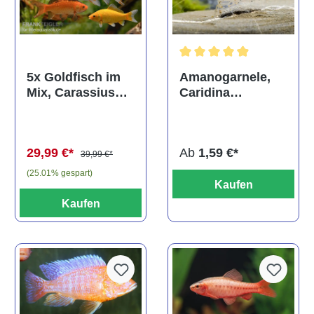
Durchschnittliche Bewertun
Amanogarnele,
5x Goldfisch im
Caridina
Mix, Carassius
multidentata
auratus
(Kaltwasser)
Ab
1,59 €*
29,99 €*
39,99 €*
(25.01% gespart)
Kaufen
Kaufen