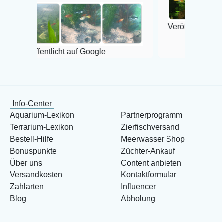
Veröffentlicht auf Google
ntlicht auf Google
Info-Center
Aquarium-Lexikon
Partnerprogramm
Terrarium-Lexikon
Zierfischversand
Bestell-Hilfe
Meerwasser Shop
Bonuspunkte
Züchter-Ankauf
Über uns
Content anbieten
Versandkosten
Kontaktformular
Zahlarten
Influencer
Blog
Abholung