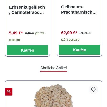
Durchschnittliche Bewertung von 5 von 5 Sternen
Gelbsaum-
Erbsenkugelfisch
Prachtharnischw
, Carinotetraodon
els, L81,
travancoricus
Baryancistrus
(Minifisch)
spec., 6-8 cm
62,99 €*
5,49 €*
69,99 €*
7,49 €*
(26.7%
(10% gespart)
gespart)
Kaufen
Kaufen
Ähnliche Artikel
%