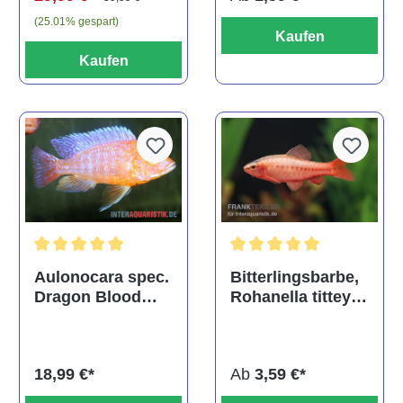
(25.01% gespart)
Kaufen
Kaufen
Durchschnittliche Bewertu
Durchschnittliche Bewertung von 5 von 5 Sternen
Bitterlingsbarbe,
Aulonocara spec.
Rohanella titteya,
Dragon Blood
ehem. Puntius
albino, DNZ
titteya
Ab
3,59 €*
18,99 €*