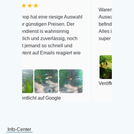
★★
Warenanlieferung Top und die
 hat eine riesige Auswahl
Auswahl plus gesundheitliche
ünstigen Preisen. Der
befinden der Fische einwandfr
enst is wahnsinnig
Alles ist quick lebendig und i
h und zuverlässig, noch
super Zustand. Gerne wieder 
emand so schnell und
 auf Emails reagiert wie
Veröffentlicht auf Google
licht auf Google
Info-Center