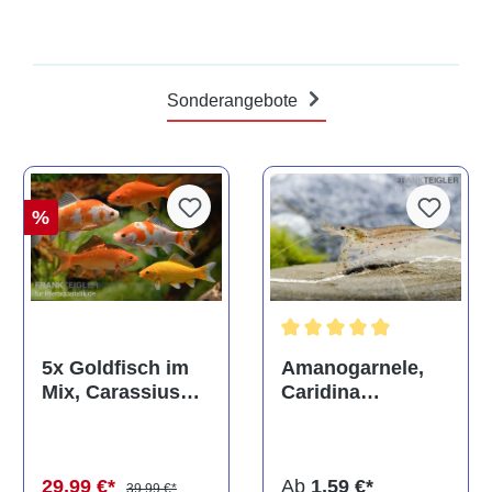
Sonderangebote
%
Durchschnittliche Bewertun
Amanogarnele,
5x Goldfisch im
Caridina
Mix, Carassius
multidentata
auratus
(Kaltwasser)
Ab
1,59 €*
29,99 €*
39,99 €*