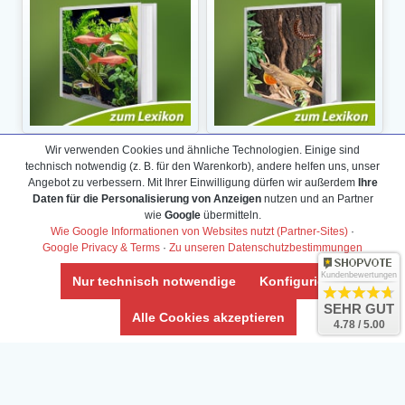
Wir verwenden Cookies und ähnliche Technologien. Einige sind
technisch notwendig (z. B. für den Warenkorb), andere helfen uns, unser
Angebot zu verbessern. Mit Ihrer Einwilligung dürfen wir außerdem
Ihre
Daten für die Personalisierung von Anzeigen
nutzen und an Partner
wie
Google
übermitteln.
Wie Google Informationen von Websites nutzt (Partner-Sites)
·
Google Privacy & Terms
·
Zu unseren Datenschutzbestimmungen
Kundenbewertungen
Nur technisch notwendige
Konfigurieren
SEHR GUT
Alle Cookies akzeptieren
4.78 / 5.00