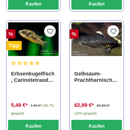
Kaufen
Kaufen
%
%
Tipp
Durchschnittliche Bewertung von 5 von 5 Sternen
Gelbsaum-
Erbsenkugelfisch
Prachtharnischw
, Carinotetraodon
els, L81,
travancoricus
Baryancistrus
(Minifisch)
spec., 6-8 cm
62,99 €*
5,49 €*
69,99 €*
7,49 €*
(26.7%
(10% gespart)
gespart)
Kaufen
Kaufen