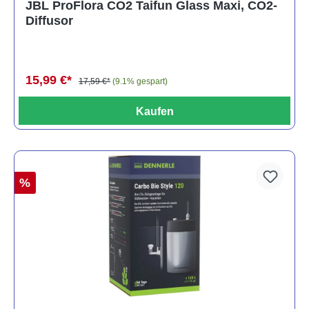
JBL ProFlora CO2 Taifun Glass Maxi, CO2-
Diffusor
15,99 €*
17,59 €*
(9.1% gespart)
Kaufen
%