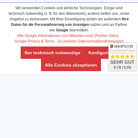
Wir verwenden Cookies und ähnliche Technologien. Einige sind
technisch notwendig (z. B. für den Warenkorb), andere helfen uns, unser
Angebot zu verbessern. Mit Ihrer Einwilligung dürfen wir außerdem
Ihre
Daten für die Personalisierung von Anzeigen
nutzen und an Partner
Daten­schutz­erklärung
wie
Google
übermitteln.
Widerrufs­recht /Widerrufs­formular
Wie Google Informationen von Websites nutzt (Partner-Sites)
·
Google Privacy & Terms
·
Zu unseren Datenschutzbestimmungen
AGB & Info
Impressum
Kundenbewertungen
Nur technisch notwendige
Konfigurieren
Umwelt und Entsorgung
SEHR GUT
Alle Cookies akzeptieren
4.78 / 5.00
Vertrag widerrufen
* Alle Preise inkl. ges. MwSt. zzgl.
Versandkosten
Zierfische, Garnelen, Krebse, Wasserschnecken (Wirbellose),
Aquarienpflanzen & Aquarium-Zubehör preiswert online kaufen.
© Copyright 2024 Interaquaristik.de Shop, Aquarium und
Gartenteich Shop. Alle Rechte vorbehalten.