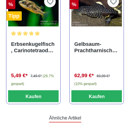
%
%
Tipp
Durchschnittliche Bewertung von 5 von 5 Sternen
Gelbsaum-
Erbsenkugelfisch
Prachtharnischw
, Carinotetraodon
els, L81,
travancoricus
Baryancistrus
(Minifisch)
spec., 6-8 cm
62,99 €*
5,49 €*
69,99 €*
7,49 €*
(26.7%
(10% gespart)
gespart)
Kaufen
Kaufen
Ähnliche Artikel