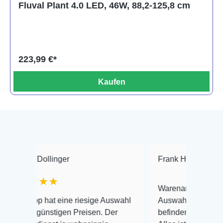
Fluval Plant 4.0 LED, 46W, 88,2-125,8 cm
223,99 €*
Kaufen
llinger
Frank Hackmayer
★★
★★
Warenanlieferung Top und die
hat eine riesige Auswahl
Auswahl plus gesundheitliche
ünstigen Preisen. Der
befinden der Fische einwandfre