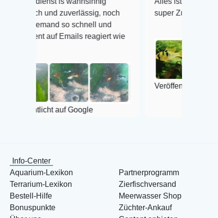
nst is wahnsinnig
Alles ist quick lebendig und im
h und zuverlässig, noch
super Zustand. Gerne wieder 
emand so schnell und
 auf Emails reagiert wie
Veröffentlicht auf Google
icht auf Google
Info-Center
Aquarium-Lexikon
Partnerprogramm
Terrarium-Lexikon
Zierfischversand
Bestell-Hilfe
Meerwasser Shop
Bonuspunkte
Züchter-Ankauf