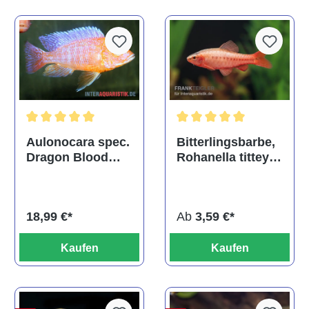
Durchschnittliche Bewertu
Durchschnittliche Bewertung von 5 von 5 Sternen
Bitterlingsbarbe,
Aulonocara spec.
Rohanella titteya,
Dragon Blood
ehem. Puntius
albino, DNZ
titteya
Ab
3,59 €*
18,99 €*
Kaufen
Kaufen