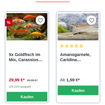
%
Durchschnittliche Bewertun
Amanogarnele,
5x Goldfisch im
Caridina
Mix, Carassius
multidentata
auratus
(Kaltwasser)
Ab
1,59 €*
29,99 €*
39,99 €*
(25.01% gespart)
Kaufen
Kaufen