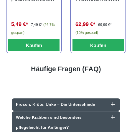
els, L81,
travancoricus
Baryancistrus
(Minifisch)
spec., 6-8 cm
62,99 €*
5,49 €*
69,99 €*
7,49 €*
(26.7%
(10% gespart)
gespart)
Kaufen
Kaufen
Häufige Fragen (FAQ)
Frosch, Kröte, Unke – Die Unterschiede
Welche Krabben sind besonders
pflegeleicht für Anfänger?