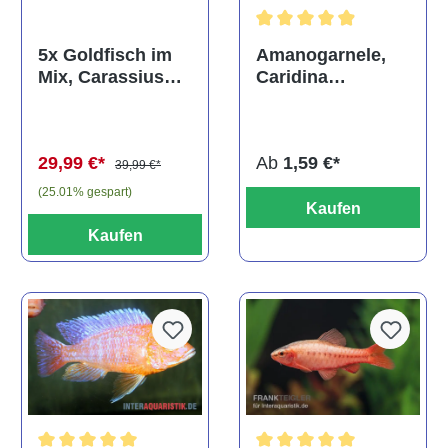
Durchschnittliche Bewertun
Amanogarnele,
5x Goldfisch im
Caridina
Mix, Carassius
multidentata
auratus
(Kaltwasser)
Ab
1,59 €*
29,99 €*
39,99 €*
(25.01% gespart)
Kaufen
Kaufen