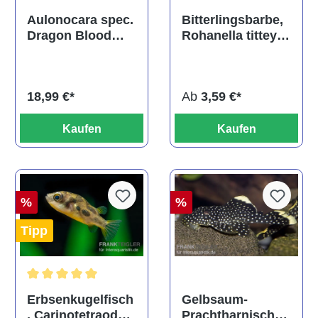
Durchschnittliche Bewertu
Durchschnittliche Bewertung von 5 von 5 Sternen
Bitterlingsbarbe,
Aulonocara spec.
Rohanella titteya,
Dragon Blood
ehem. Puntius
albino, DNZ
titteya
Ab
3,59 €*
18,99 €*
Kaufen
Kaufen
%
%
Tipp
Durchschnittliche Bewertung von 5 von 5 Sternen
Gelbsaum-
Erbsenkugelfisch
Prachtharnischw
, Carinotetraodon