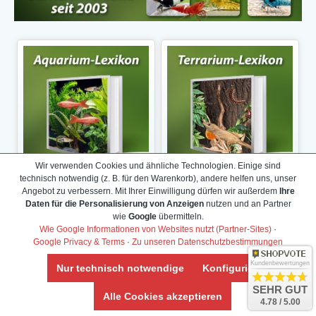
Wir verwenden Cookies und ähnliche Technologien. Einige sind
technisch notwendig (z. B. für den Warenkorb), andere helfen uns, unser
Angebot zu verbessern. Mit Ihrer Einwilligung dürfen wir außerdem
Ihre
Daten für die Personalisierung von Anzeigen
nutzen und an Partner
wie
Google
übermitteln.
Wie Google Informationen von Websites nutzt (Partner-Sites)
·
Google Privacy & Terms
·
Zu unseren Datenschutzbestimmungen
Kundenbewertungen
Nur technisch notwendige
Konfigurieren
SEHR GUT
Alle Cookies akzeptieren
4.78 / 5.00