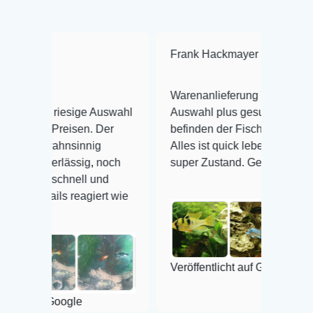
Frank Hackmayer
★★★★
Warenanlieferung Top und die
iesige Auswahl
Auswahl plus gesundheitliches
eisen. Der
befinden der Fische einwandfrei.
nsinnig
Alles ist quick lebendig und im
lässig, noch
super Zustand. Gerne wieder 😃
hnell und
 reagiert wie
Veröffentlicht auf Google
ogle