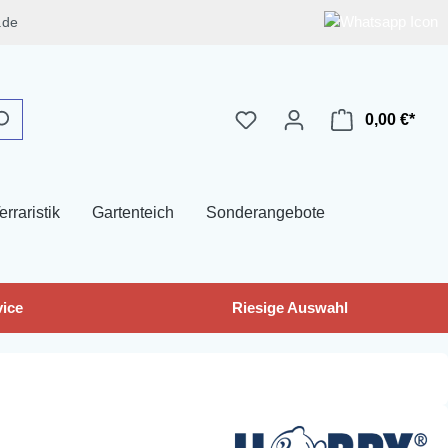
.de
0,00 €*
erraristik
Gartenteich
Sonderangebote
ice
Riesige Auswahl