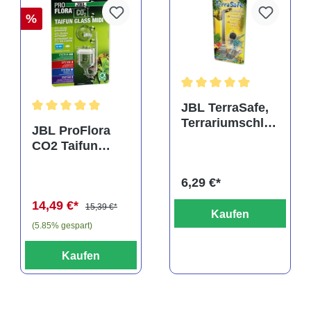
%
rtung von 5 von 5 Sternen
Durchschnittliche Bewertu
JBL TerraSafe,
Terrariumschlos
Durchschnittliche Bewertung von 5 von 5 Sternen
JBL ProFlora
s
CO2 Taifun
Glass Midi,
CO2-Diffusor
6,29 €*
14,49 €*
15,39 €*
Kaufen
(5.85% gespart)
Kaufen