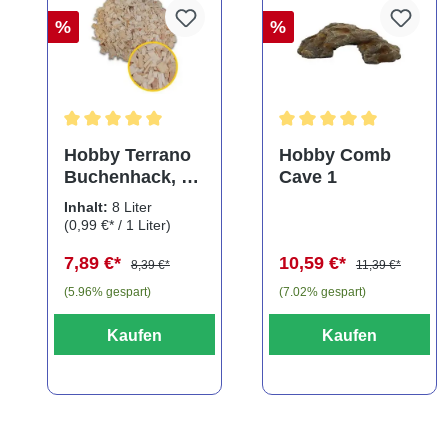
%
%
Durchschnittliche Bewertung von 5 von 5 Sternen
Durchschnittliche Bewe
Hobby Terrano
Hobby Comb
Buchenhack, 8
Cave 1
Liter
Inhalt:
8 Liter
(0,99 €* / 1 Liter)
7,89 €*
10,59 €*
8,39 €*
11,39 €*
(5.96% gespart)
(7.02% gespart)
Kaufen
Kaufen