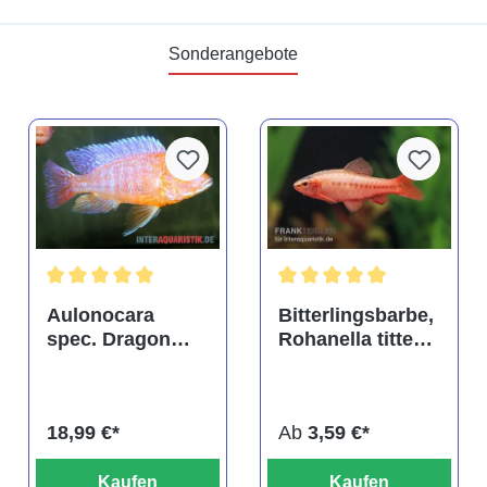
Sonderangebote
tung von 4.9 von 5 Sternen
Durchschnittliche Bewertung von 5 von 5 Sternen
Durchschnittliche Bewertu
Aulonocara
Bitterlingsbarbe,
spec. Dragon
Rohanella titteya,
Blood albino,
ehem. Puntius
DNZ
titteya
18,99 €*
Ab
3,59 €*
Kaufen
Kaufen