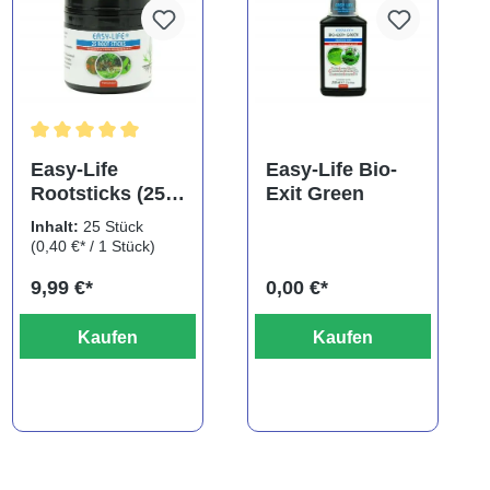
ng von 5 von 5 Sternen
Durchschnittliche Bewertung von 5 von 5 Sternen
Easy-Life
Easy-Life Bio-
Rootsticks (25
Exit Green
Sticks)
Inhalt:
25 Stück
(0,40 €* / 1 Stück)
9,99 €*
0,00 €*
Kaufen
Kaufen