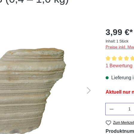
3,99 €*
Inhalt:
1 Stück
Preise inkl. M
Durchschnitt
1 Bewertung
Lieferung 
Aktuell nur
Anzahl
Zum Merkzet
Produktnum