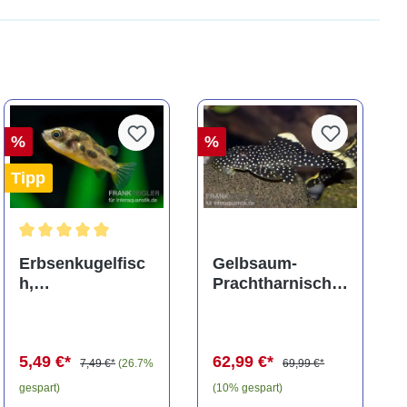
%
%
Tipp
ng von 5 von 5 Sternen
Durchschnittliche Bewertung von 5 von 5 Sternen
Erbsenkugelfisc
Gelbsaum-
h,
Prachtharnischw
Carinotetraodon
els, L81,
travancoricus
Baryancistrus
(Minifisch)
spec., 6-8 cm
5,49 €*
62,99 €*
7,49 €*
(26.7%
69,99 €*
gespart)
(10% gespart)