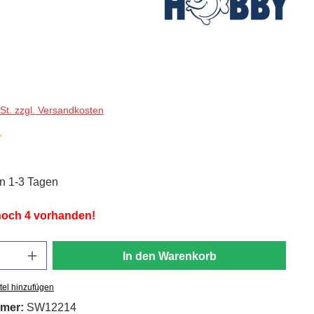
wSt. zzgl. Versandkosten
liche Bewertung von 5 von 5 Sternen
in 1-3 Tagen
 noch 4 vorhanden!
In den Warenkorb
tel hinzufügen
mer:
SW12214