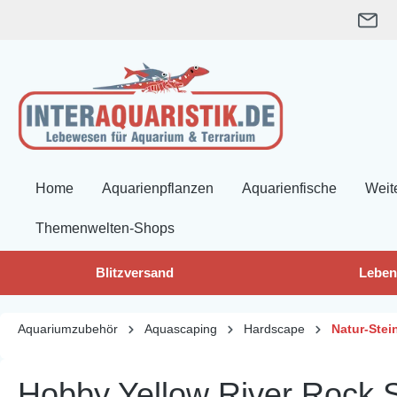
springen
Zur Hauptnavigation springen
Home
Aquarienpflanzen
Aquarienfische
Weit
Themenwelten-Shops
Blitzversand
Leben
Aquariumzubehör
Aquascaping
Hardscape
Natur-Stei
Hobby Yellow River Rock S 