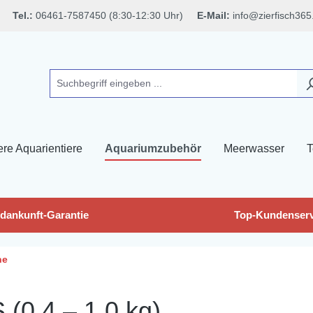
Tel.:
06461-7587450 (8:30-12:30 Uhr)
E-Mail:
info@zierfisch365
ere Aquarientiere
Aquariumzubehör
Meerwasser
T
dankunft-Garantie
Top-Kundenserv
ne
(0,4 – 1,0 kg)