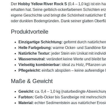
Der
Hobby Yellow River Rock S
(0,4 – 1,0 kg) ist ein 
erhalten hat. Seine gelblich-ockerfarbenen Schichten e
eigene Geschichte und bringt die Schönheit natürlicher 
oder dunklen Bodengründen. Dank seiner glatten Oberfläc
Produktvorteile
Einzigartige Schichtung:
geformt durch natürlichen
Helle Farbgebung:
warme Ocker- und Sandtöne für 
Natürliche Textur:
jeder Stein ein Unikat mit indivi
Wasserneutral:
verändert keine Werte und bleibt far
Vielseitig kombinierbar:
ideal zu Holz, Pflanzen un
Pflegeleicht:
einfach abspülen – keine aufwendige 
Maße & Gewicht
Gewicht:
ca. 0,4 – 1,0 kg (naturbedingte Abweichu
Farbton:
Gelb-Ocker bis Sandbeige mit mehrschichti
Material:
echter Sedimentstein aus natürlicher Eros