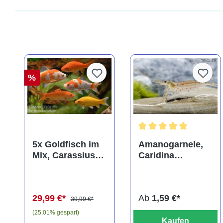
%
Durchschnittliche Bewer
5x Goldfisch im
Amanogarnele,
Mix, Carassius
Caridina
auratus
multidentata
(Kaltwasser)
29,99 €*
Ab
1,59 €*
39,99 €*
(25.01% gespart)
Kaufen