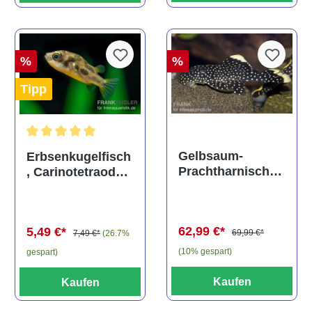
%
%
Tipp
Durchschnittliche Bewertung von 5 von 5 Sternen
Gelbsaum-
Erbsenkugelfisch
Prachtharnischw
, Carinotetraodon
els, L81,
travancoricus
Baryancistrus
(Minifisch)
spec., 6-8 cm
62,99 €*
5,49 €*
69,99 €*
7,49 €*
(26.7%
(10% gespart)
gespart)
Kaufen
Kaufen