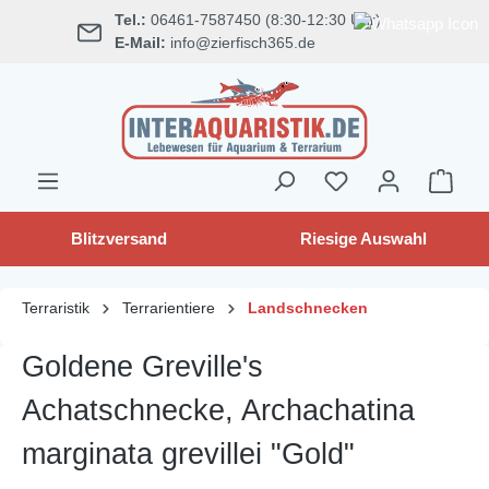
Tel.:
06461-7587450 (8:30-12:30 Uhr)
alt springen
E-Mail:
info@zierfisch365.de
Blitzversand
Riesige Auswahl
Terraristik
Terrarientiere
Landschnecken
Goldene Greville's
Achatschnecke, Archachatina
marginata grevillei "Gold"