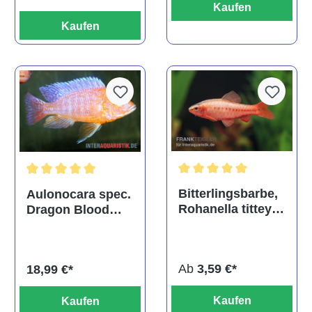
Kaufen
Kaufen
Durchschnittliche Bewertu
Durchschnittliche Bewertung von 5 von 5 Sternen
Bitterlingsbarbe,
Aulonocara spec.
Rohanella titteya,
Dragon Blood
ehem. Puntius
albino, DNZ
titteya
Ab
3,59 €*
18,99 €*
Kaufen
Kaufen