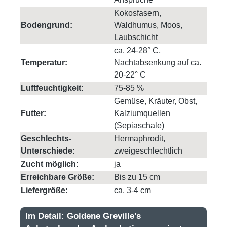
Kokosfasern,
Bodengrund:
Waldhumus, Moos,
Laubschicht
ca. 24-28° C,
Temperatur:
Nachtabsenkung auf ca.
20-22° C
Luftfeuchtigkeit:
75-85 %
Gemüse, Kräuter, Obst,
Futter:
Kalziumquellen
(Sepiaschale)
Geschlechts-
Hermaphrodit,
Unterschiede:
zweigeschlechtlich
Zucht möglich:
ja
Erreichbare Größe:
Bis zu 15 cm
Liefergröße:
ca. 3-4 cm
Im Detail: Goldene Greville's