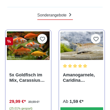
Sonderangebote
%
Durchschnittliche Bewertun
Amanogarnele,
5x Goldfisch im
Caridina
Mix, Carassius
multidentata
auratus
(Kaltwasser)
Ab
1,59 €*
29,99 €*
39,99 €*
(25.01% gespart)