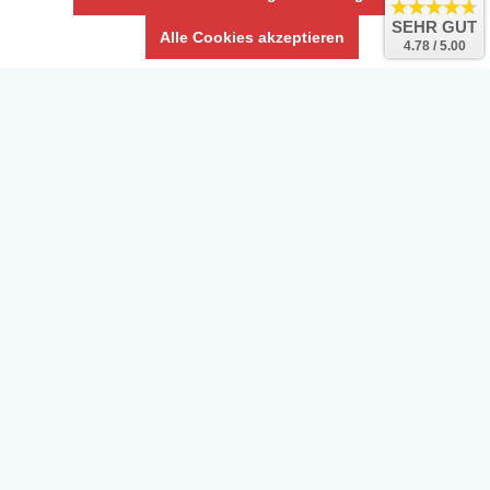
SEHR GUT
Alle Cookies akzeptieren
4.78 / 5.00
Daten­schutz­erklärung
Widerrufs­recht /Widerrufs­formular
AGB & Info
Impressum
Umwelt und Entsorgung
Vertrag widerrufen
* Alle Preise inkl. ges. MwSt. zzgl.
Versandkosten
Zierfische, Garnelen, Krebse, Wasserschnecken (Wirbellose),
Aquarienpflanzen & Aquarium-Zubehör preiswert online kaufen.
© Copyright 2024 Interaquaristik.de Shop, Aquarium und
Gartenteich Shop. Alle Rechte vorbehalten.