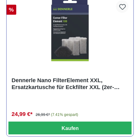
%
Dennerle Nano FilterElement XXL,
Ersatzkartusche für Eckfilter XXL (2er-
Pack)
24,99 €*
26,99 €*
(7.41% gespart)
Kaufen