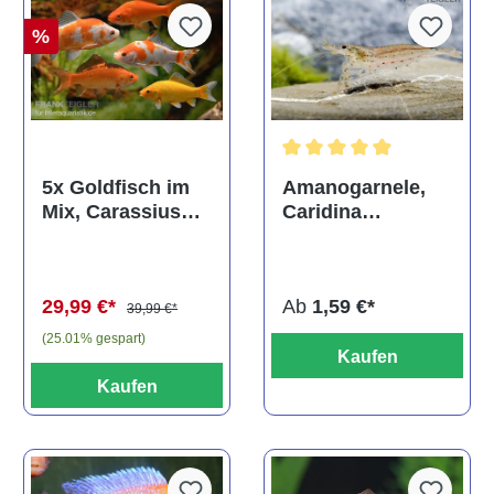
%
Durchschnittliche Bewertun
Amanogarnele,
5x Goldfisch im
Caridina
Mix, Carassius
multidentata
auratus
(Kaltwasser)
Ab
1,59 €*
29,99 €*
39,99 €*
(25.01% gespart)
Kaufen
Kaufen