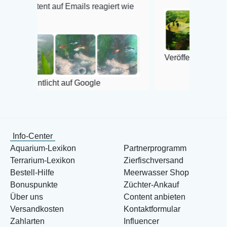
t auf Emails reagiert wie
Veröffentlicht auf Google
tlicht auf Google
Info-Center
Aquarium-Lexikon
Partnerprogramm
Terrarium-Lexikon
Zierfischversand
Bestell-Hilfe
Meerwasser Shop
Bonuspunkte
Züchter-Ankauf
Über uns
Content anbieten
Versandkosten
Kontaktformular
Zahlarten
Influencer