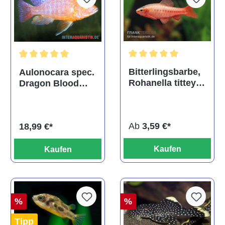
Durchschnittliche Bewertu
Durchschnittliche Bewertung von 5 von 5 Sternen
Bitterlingsbarbe,
Aulonocara spec.
Rohanella titteya,
Dragon Blood
ehem. Puntius
albino, DNZ
titteya
Ab
3,59 €*
18,99 €*
Kaufen
Kaufen
%
%
Tipp