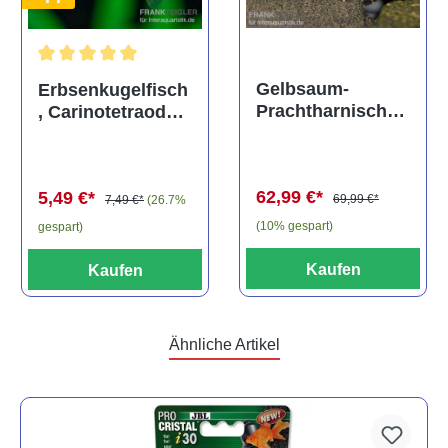
Durchschnittliche Bewertung von 5 von 5 Sternen
Gelbsaum-
Erbsenkugelfisch
Prachtharnischw
, Carinotetraodon
els, L81,
travancoricus
Baryancistrus
(Minifisch)
spec., 6-8 cm
62,99 €*
5,49 €*
69,99 €*
7,49 €*
(26.7%
(10% gespart)
gespart)
Kaufen
Kaufen
Ähnliche Artikel