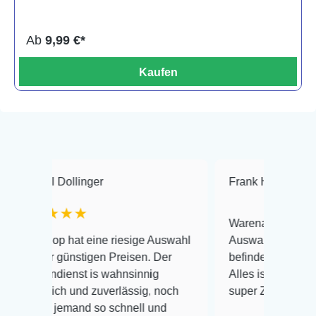
Ab
9,99 €*
Kaufen
ollinger
Frank Hackmayer
★★
★★
Warenanlieferung Top und di
 hat eine riesige Auswahl
Auswahl plus gesundheitlich
günstigen Preisen. Der
befinden der Fische einwandfr
enst is wahnsinnig
Alles ist quick lebendig und i
ch und zuverlässig, noch
super Zustand. Gerne wieder
jemand so schnell und