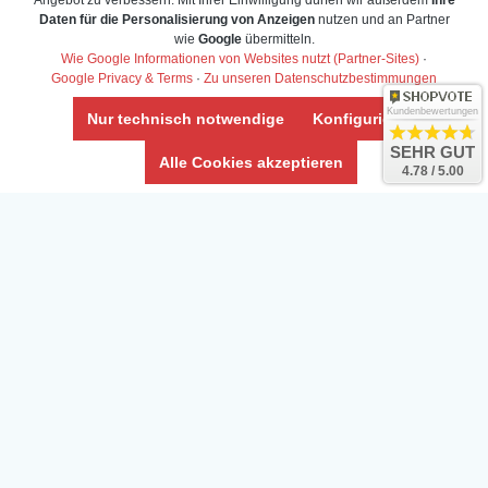
Angebot zu verbessern. Mit Ihrer Einwilligung dürfen wir außerdem
Ihre
Daten für die Personalisierung von Anzeigen
nutzen und an Partner
Daten­schutz­erklärung
wie
Google
übermitteln.
Widerrufs­recht /Widerrufs­formular
Wie Google Informationen von Websites nutzt (Partner-Sites)
·
Google Privacy & Terms
·
Zu unseren Datenschutzbestimmungen
AGB & Info
Impressum
Kundenbewertungen
Nur technisch notwendige
Konfigurieren
Umwelt und Entsorgung
SEHR GUT
Alle Cookies akzeptieren
4.78 / 5.00
Vertrag widerrufen
* Alle Preise inkl. ges. MwSt. zzgl.
Versandkosten
Zierfische, Garnelen, Krebse, Wasserschnecken (Wirbellose),
Aquarienpflanzen & Aquarium-Zubehör preiswert online kaufen.
© Copyright 2024 Interaquaristik.de Shop, Aquarium und
Gartenteich Shop. Alle Rechte vorbehalten.