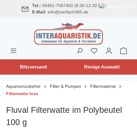
Tel.:
06461-7587450 (8:30-12:30 Uhr)
alt springen
E-Mail:
info@zierfisch365.de
Blitzversand
Riesige Auswahl
Aquariumzubehör
Filter & Pumpen
Filtermaterial
Filterwatte lose
Fluval Filterwatte im Polybeutel
100 g